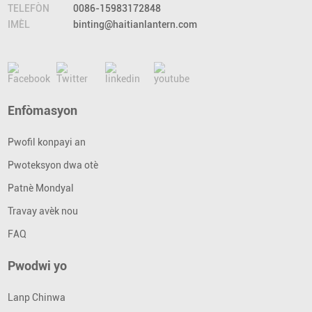
TELEFÒN
0086-15983172848
IMÈL
binting@haitianlantern.com
Enfòmasyon
Pwofil konpayi an
Pwoteksyon dwa otè
Patnè Mondyal
Travay avèk nou
FAQ
Pwodwi yo
Lanp Chinwa