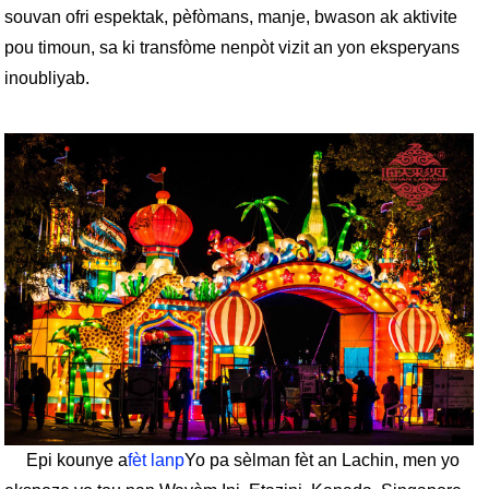
souvan ofri espektak, pèfòmans, manje, bwason ak aktivite
pou timoun, sa ki transfòme nenpòt vizit an yon eksperyans
inoubliyab.
Epi kounye a
fèt lanp
Yo pa sèlman fèt an Lachin, men yo