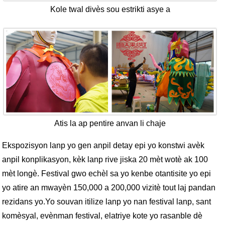
Kole twal divès sou estrikti asye a
Atis la ap pentire anvan li chaje
Ekspozisyon lanp yo gen anpil detay epi yo konstwi avèk
anpil konplikasyon, kèk lanp rive jiska 20 mèt wotè ak 100
mèt longè. Festival gwo echèl sa yo kenbe otantisite yo epi
yo atire an mwayèn 150,000 a 200,000 vizitè tout laj pandan
rezidans yo.
Yo souvan itilize lanp yo nan festival lanp, sant
komèsyal, evènman festival, elatriye kote yo rasanble dè