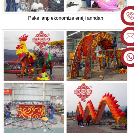
Pake lanp ekonomize enèji anndan