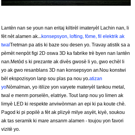
Lantèn nan se youn nan eritaj kiltirèl imateryèl Lachin nan, li
fèt nèt alamen ak...
konsepsyon, lofting, fòme, fil elektrik ak
twal
Tretman pa atis ki baze sou desen yo. Travay atistik sa a
pèmèt nenpòt figi 2D oswa 3D ka fabrike trè byen nan lantèn
nan.
Metòd s ki prezante ak divès gwosè li yo, gwo echèl li
yo ak gwo resanblans 3D nan konsepsyon an
Nou konstwi
.
bèl ekspozisyon lanp sou plas pa nou yo.
atizan
yo
Nòmalman, yo itilize yon varyete materyèl tankou metal,
twal e menm porselèn, elatriye. Tout lanp nou yo limen ak
limyè LED ki respekte anviwònman an epi ki pa koute chè.
Pagod ki pi popilè a fèt ak plizyè milye asyèt, kiyè, soukou
ak tas seramik ki mare ansanm alamen - toujou yon favori
vizitè yo.