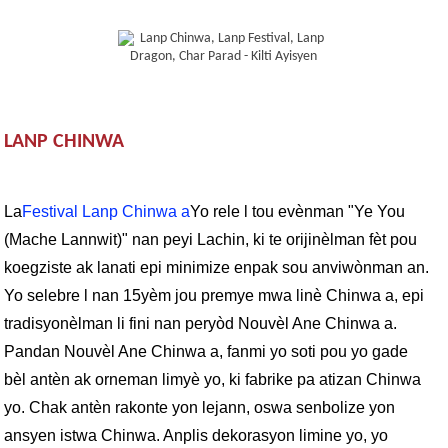
LANP CHINWA
La
Festival Lanp Chinwa a
Yo rele l tou evènman "Ye You
(Mache Lannwit)" nan peyi Lachin, ki te orijinèlman fèt pou
koegziste ak lanati epi minimize enpak sou anviwònman an.
Yo selebre l nan 15yèm jou premye mwa linè Chinwa a, epi
tradisyonèlman li fini nan peryòd Nouvèl Ane Chinwa a.
Pandan Nouvèl Ane Chinwa a, fanmi yo soti pou yo gade
bèl antèn ak orneman limyè yo, ki fabrike pa atizan Chinwa
yo. Chak antèn rakonte yon lejann, oswa senbolize yon
ansyen istwa Chinwa. Anplis dekorasyon limine yo, yo