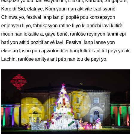
ekspoze yo tou nan Wayòm Ini, Etazini, Kanada, Singapore,
Kore di Sid, elatriye. Kòm youn nan aktivite tradisyonèl
Chinwa yo, festival lanp lan pi popilè pou konsepsyon
enjenyeu li yo, fabrikasyon rafine li yo ki anrichi lavi kiltirèl
moun nan lokalite a, gaye bonè, ranfòse reyinyon fanmi epi
bati yon atitid pozitif anvè lavi. Festival lanp lan
se yon
ekselan fason pou apwofondi echanj kiltirèl ant lòt peyi yo ak
Lachin, ranfòse amitye ant pèp nan tou de peyi yo.