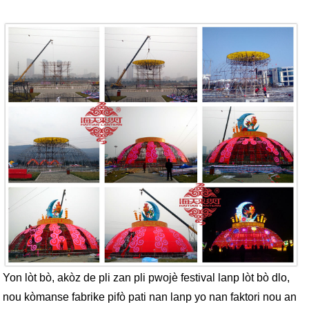
Yon lòt bò, akòz de pli zan pli pwojè festival lanp lòt bò dlo,
nou kòmanse fabrike pifò pati nan lanp yo nan faktori nou an