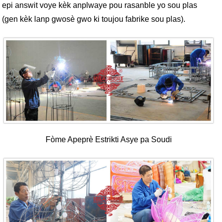
epi answit voye kèk anplwaye pou rasanble yo sou plas
(gen kèk lanp gwosè gwo ki toujou fabrike sou plas).
Fòme Apeprè Estrikti Asye pa Soudi