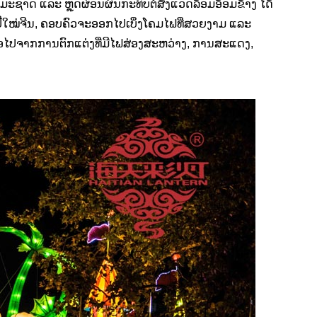
ທຳມະຊາດ ແລະ ຫຼຸດຜ່ອນຜົນກະທົບຕໍ່ສິ່ງແວດລ້ອມອ້ອມຂ້າງ ໄດ້
ປີໃໝ່ຈີນ, ຄອບຄົວຈະອອກໄປເບິ່ງໂຄມໄຟທີ່ສວຍງາມ ແລະ
ກເໜືອໄປຈາກການຕົກແຕ່ງທີ່ມີໄຟສ່ອງສະຫວ່າງ, ການສະແດງ,