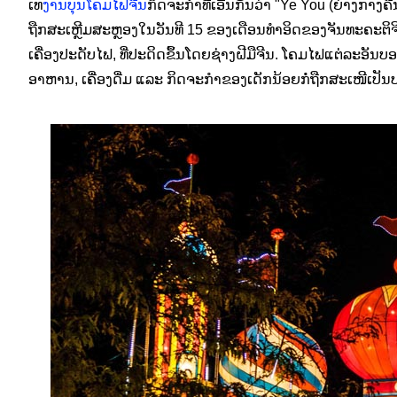
ເທ
ງານບຸນໂຄມໄຟຈີນ
ກິດຈະກຳທີ່ເອີ້ນກັນວ່າ "Ye You (ຍ່າງກາງຄ
ຖືກສະເຫຼີມສະຫຼອງໃນວັນທີ 15 ຂອງເດືອນທຳອິດຂອງຈັນທະຄະຕິຈ
ເຄື່ອງປະດັບໄຟ, ທີ່ປະດິດຂຶ້ນໂດຍຊ່າງຝີມືຈີນ. ໂຄມໄຟແຕ່ລະອັນ
ອາຫານ, ເຄື່ອງດື່ມ ແລະ ກິດຈະກຳຂອງເດັກນ້ອຍກໍ່ຖືກສະເໜີເປ