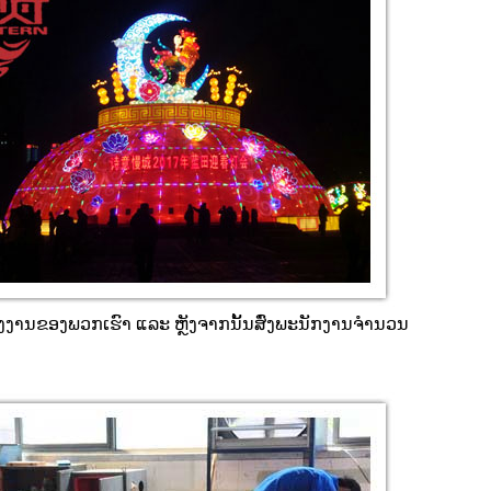
ໂຮງງານຂອງພວກເຮົາ ແລະ ຫຼັງຈາກນັ້ນສົ່ງພະນັກງານຈຳນວນ