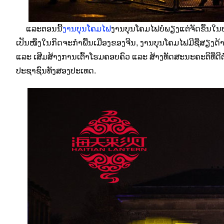
ແລະຕອນນີ້
ງານບຸນໂຄມໄຟ
ງານບຸນໂຄມໄຟບໍ່ພຽງແຕ່ຈັດຂຶ້ນໃນ
ເປັນໜຶ່ງໃນກິດຈະກຳພື້ນເມືອງຂອງຈີນ, ງານບຸນໂຄມໄຟມີຊື່ສຽງດ້
ແລະ ເສີມສ້າງການເຕົ້າໂຮມຄອບຄົວ ແລະ ສ້າງທັດສະນະຄະຕິທີ່ດີຕໍ່
ປະຊາຊົນທັງສອງປະເທດ.