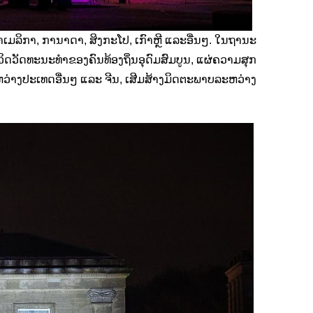
ເມລິກາ, ການາດາ, ສິງກະໂປ, ເກົາຫຼີ ແລະອື່ນໆ. ໃນຖານະ
ີວິດວັດທະນະທຳຂອງຄົນທ້ອງຖິ່ນອຸດົມສົມບູນ, ແຜ່ຄວາມສຸກ
ຫວ່າງປະເທດອື່ນໆ ແລະ ຈີນ, ເສີມສ້າງມິດຕະພາບລະຫວ່າງ