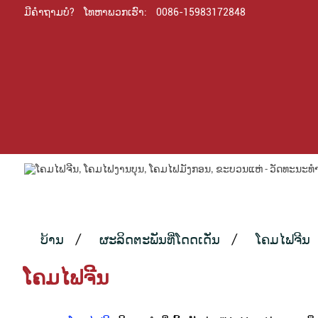
ມີຄຳຖາມບໍ?
ໂທຫາພວກເຮົາ:
0086-15983172848
ບ້ານ
ຜະລິດຕະພັນທີ່ໂດດເດັ່ນ
ໂຄມໄຟຈີນ
ໂຄມໄຟຈີນ