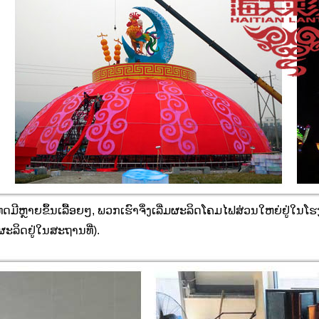
ດມີຫຼາຍຂຶ້ນເລື້ອຍໆ, ພວກເຮົາຈຶ່ງເລີ່ມຜະລິດໂຄມໄຟສ່ວນໃຫຍ່ຢູ່ໃນ
ລິດຢູ່ໃນສະຖານທີ່).