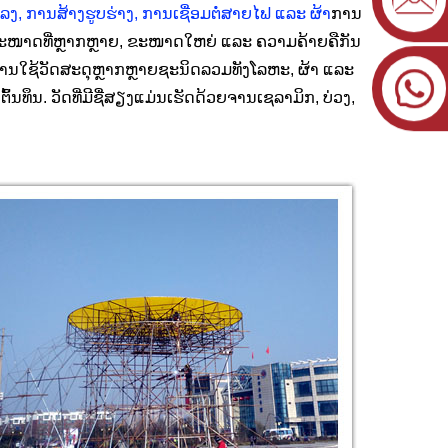
ງ, ການສ້າງຮູບຮ່າງ, ການເຊື່ອມຕໍ່ສາຍໄຟ ແລະ ຜ້າ
ການ
ມີຂະໜາດທີ່ຫຼາກຫຼາຍ, ຂະໜາດໃຫຍ່ ແລະ ຄວາມຄ້າຍຄືກັນ
ການໃຊ້ວັດສະດຸຫຼາກຫຼາຍຊະນິດລວມທັງໂລຫະ, ຜ້າ ແລະ
ນທຶນ. ວັດທີ່ມີຊື່ສຽງແມ່ນເຮັດດ້ວຍຈານເຊລາມິກ, ບ່ວງ,