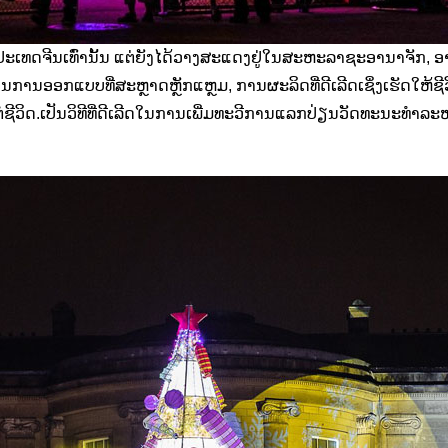
ປະເທດຈີນເທົ່ານັ້ນ ແຕ່ຍັງໄດ້ວາງສະແດງຢູ່ໃນສະຫະລາຊະອານາຈັກ, ອາ
ານການອອກແບບທີ່ສະຫຼາດຫຼັກແຫຼມ, ການຜະລິດທີ່ດີເລີດເຊິ່ງເຮັດໃຫ້ຊ
ຊີວິດ.
ເປັນວິທີທີ່ດີເລີດໃນການເພີ່ມທະວີການແລກປ່ຽນວັດທະນະທຳລະ