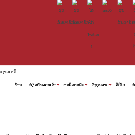
ບ້ານ
ກ່ຽວກັບພວກເຮົາ
ຜະລິດຕະພັນ
ຄັງຮູບພາບ
ວິດີໂອ
ກ