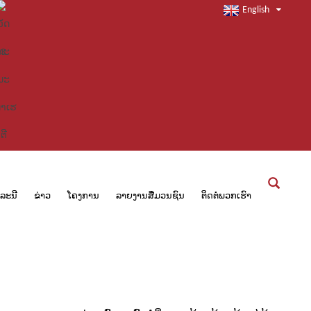
English
ໍລະນີ
ຂ່າວ
ໂຄງການ
ລາຍງານສື່ມວນຊົນ
ຕິດຕໍ່ພວກເຮົາ