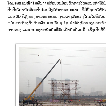
ໂຄມໄຟແມ່ນໜຶ່ງໃນຜົນງານສິລະປະມໍລະດົກທາງວັດທະນະທຳທີ່ບໍ່ມີ
ປິ່ນປົວໂດຍນັກສິລະປິນໂດຍອີງໃສ່ການອອກແບບ. ຝີມືນີ້ຊ່ວຍໃຫ້
ແບບ 3D ທີ່ສູງຂອງການອອກແບບ.
ງານວາງສະແດງໂຄມໄຟທີ່ສວຍງ
.
ແມ່ນແຕ່ເຄື່ອງປັ້ນດິນເຜົາ, ແລະອື່ນໆ. ໂຄມໄຟທັງໝົດຂອງພວກເຮົ
ຈານຮອງ ແລະ ຈອກຫຼາຍພັນອັນທີ່ມັດເຂົ້າກັນດ້ວຍມື - ເຊິ່ງເປັນທີ