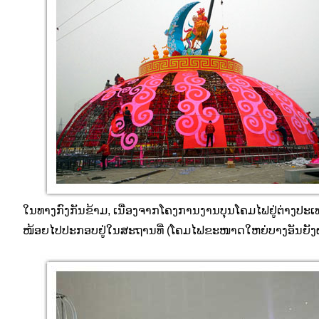
ໃນທາງກົງກັນຂ້າມ, ເນື່ອງຈາກໂຄງການງານບຸນໂຄມໄຟຢູ່ຕ່າງປະເທ
ໜ້ອຍໄປປະກອບຢູ່ໃນສະຖານທີ່ (ໂຄມໄຟຂະໜາດໃຫຍ່ບາງອັນຍັງຜະ