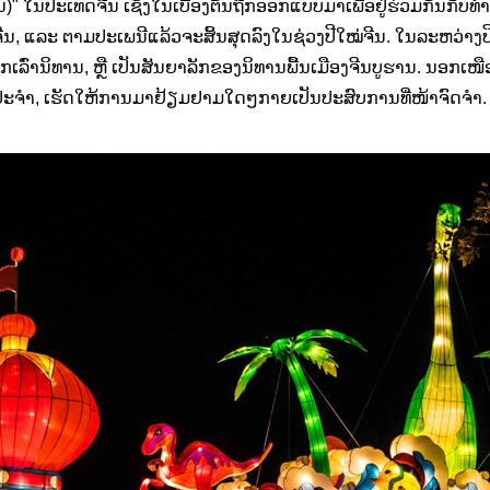
ືນ)" ໃນປະເທດຈີນ ເຊິ່ງໃນເບື້ອງຕົ້ນຖືກອອກແບບມາເພື່ອຢູ່ຮ່ວມກັນກັບ
ີນ, ແລະ ຕາມປະເພນີແລ້ວຈະສິ້ນສຸດລົງໃນຊ່ວງປີໃໝ່ຈີນ. ໃນລະຫວ່າງ
ບອກເລົ່ານິທານ, ຫຼື ເປັນສັນຍາລັກຂອງນິທານພື້ນເມືອງຈີນບູຮານ. ນອ
ັນປະຈຳ, ເຮັດໃຫ້ການມາຢ້ຽມຢາມໃດໆກາຍເປັນປະສົບການທີ່ໜ້າຈົດຈຳ.