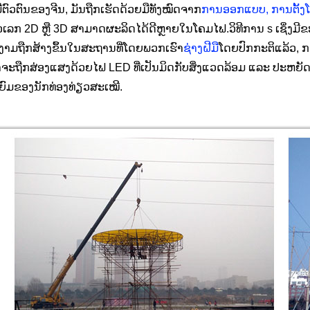
ຕົວຕົນຂອງຈີນ, ມັນຖືກເຮັດດ້ວຍມືທັງໝົດຈາກ
ການອອກແບບ, ການຕັ້ງໂລ
ຕົວເລກ 2D ຫຼື 3D ສາມາດຜະລິດໄດ້ດີຫຼາຍໃນໂຄມໄຟ.
ວິທີການ s ເຊິ່ງ
າມຖືກສ້າງຂຶ້ນໃນສະຖານທີ່ໂດຍພວກເຮົາ
ຊ່າງຝີມື
ໂດຍປົກກະຕິແລ້ວ, 
າຈະຖືກສ່ອງແສງດ້ວຍໄຟ LED ທີ່ເປັນມິດກັບສິ່ງແວດລ້ອມ ແລະ ປະຫຍັດຕົ້
່ນິຍົມຂອງນັກທ່ອງທ່ຽວສະເໝີ.