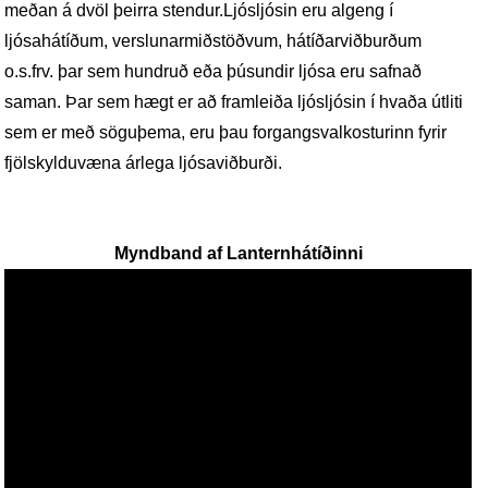
meðan á dvöl þeirra stendur.
Ljósljósin eru algeng í
ljósahátíðum, verslunarmiðstöðvum, hátíðarviðburðum
o.s.frv. þar sem hundruð eða þúsundir ljósa eru safnað
saman. Þar sem hægt er að framleiða ljósljósin í hvaða útliti
sem er með söguþema, eru þau forgangsvalkosturinn fyrir
fjölskylduvæna árlega ljósaviðburði.
Myndband af Lanternhátíðinni