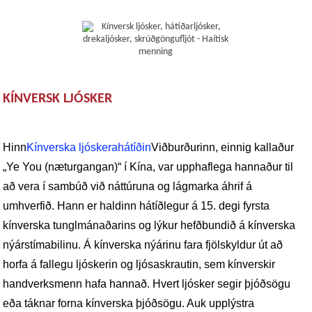
KÍNVERSK LJÓSKER
Hinn
Kínverska ljóskerahátíðin
Viðburðurinn, einnig kallaður
„Ye You (næturgangan)“ í Kína, var upphaflega hannaður til
að vera í sambúð við náttúruna og lágmarka áhrif á
umhverfið. Hann er haldinn hátíðlegur á 15. degi fyrsta
kínverska tunglmánaðarins og lýkur hefðbundið á kínverska
nýárstímabilinu. Á kínverska nýárinu fara fjölskyldur út að
horfa á fallegu ljóskerin og ljósaskrautin, sem kínverskir
handverksmenn hafa hannað. Hvert ljósker segir þjóðsögu
eða táknar forna kínverska þjóðsögu. Auk upplýstra