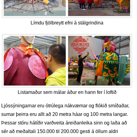
Límdu fjölbreytt efni á stálgrindina
Listamaður sem málar áður en hann fer í loftið
Ljóssýningarnar eru ótrúlega nákvæmar og flókið smíðaðar,
sumar þeirra eru allt að 20 metra háar og 100 metra langar.
Þessar stóru hátíðir varðveita áreiðanleika sinn og laða að
sér að meðaltali 150.000 til 200.000 gesti á öllum aldri