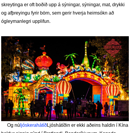
skreytinga er oft boðið upp á sýningar, sýningar, mat, drykki
og afþreyingu fyrir börn, sem gerir hverja heimsókn að
ógleymanlegri upplifun.
Og nú
ljóskerahátíð
Ljóshátíðin er ekki aðeins haldin í Kína