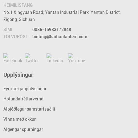
HEIMILISFANG
No.1 Xingyuan Road, Yantan Industrial Park, Yantan District,
Zigong, Sichuan
SÍMI
0086-15983172848
TÖLVUPÓST
binting@haitianlantern.com
Upplýsingar
Fyrirtækjaupplýsingar
Höfundarréttarvernd
Alþjóðlegur samstarfsaðili
Vinna með okkur
Algengar spurningar