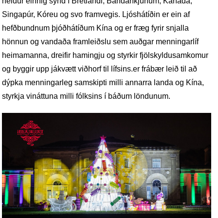
heldur einnig sýnd í Bretlandi, Bandaríkjunum, Kanada,
Singapúr, Kóreu og svo framvegis. Ljóshátíðin er ein af
hefðbundnum þjóðhátíðum Kína og er fræg fyrir snjalla
hönnun og vandaða framleiðslu sem auðgar menningarlíf
heimamanna, dreifir hamingju og styrkir fjölskyldusamkomur
og byggir upp jákvætt viðhorf til lífsins.
er frábær leið til að
dýpka menningarleg samskipti milli annarra landa og Kína,
styrkja vináttuna milli fólksins í báðum löndunum.