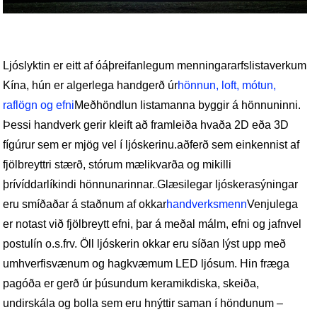
Ljóslyktin er eitt af óáþreifanlegum menningararfslistaverkum
Kína, hún er algerlega handgerð úr
hönnun, loft, mótun,
raflögn og efni
Meðhöndlun listamanna byggir á hönnuninni.
Þessi handverk gerir kleift að framleiða hvaða 2D eða 3D
fígúrur sem er mjög vel í ljóskerinu.
aðferð sem einkennist af
fjölbreyttri stærð, stórum mælikvarða og mikilli
þrívíddarlíkindi hönnunarinnar.
Glæsilegar ljóskerasýningar
.
eru smíðaðar á staðnum af okkar
handverksmenn
Venjulega
er notast við fjölbreytt efni, þar á meðal málm, efni og jafnvel
postulín o.s.frv. Öll ljóskerin okkar eru síðan lýst upp með
umhverfisvænum og hagkvæmum LED ljósum. Hin fræga
pagóða er gerð úr þúsundum keramikdiska, skeiða,
undirskála og bolla sem eru hnýttir saman í höndunum –