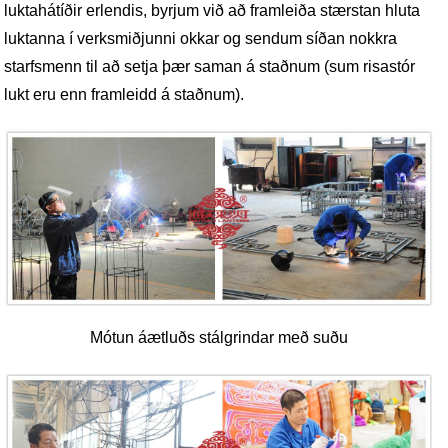
luktahátíðir erlendis, byrjum við að framleiða stærstan hluta
luktanna í verksmiðjunni okkar og sendum síðan nokkra
starfsmenn til að setja þær saman á staðnum (sum risastór
lukt eru enn framleidd á staðnum).
Mótun áætluðs stálgrindar með suðu