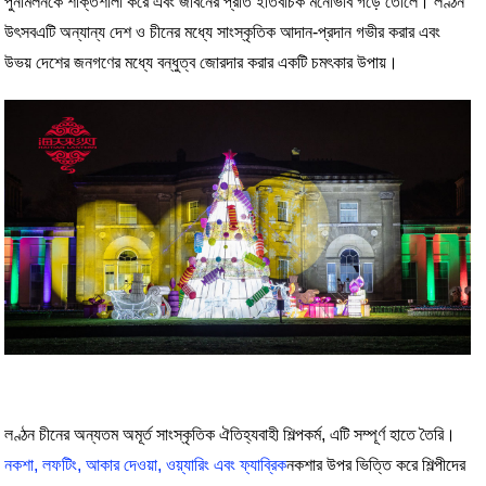
পুনর্মিলনকে শক্তিশালী করে এবং জীবনের প্রতি ইতিবাচক মনোভাব গড়ে তোলে। লণ্ঠন
উৎসব
এটি অন্যান্য দেশ ও চীনের মধ্যে সাংস্কৃতিক আদান-প্রদান গভীর করার এবং
উভয় দেশের জনগণের মধ্যে বন্ধুত্ব জোরদার করার একটি চমৎকার উপায়।
লণ্ঠন চীনের অন্যতম অমূর্ত সাংস্কৃতিক ঐতিহ্যবাহী শিল্পকর্ম, এটি সম্পূর্ণ হাতে তৈরি।
নকশা, লফটিং, আকার দেওয়া, ওয়্যারিং এবং ফ্যাব্রিক
নকশার উপর ভিত্তি করে শিল্পীদের