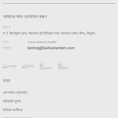
আমাদের সাথে যোগাযোগ করুন
ঠিকানা
নং 1 জিংইয়ুয়ান রোড, ইয়ানতান ইন্ডাস্ট্রিয়াল পার্ক, ইয়ানতান জেলা, জিগং, সিচুয়ান
ফোন
০০৮৬-১৫৯৮৩১৭২৮৪৮
ইমেইল
binting@haitianlantern.com
তথ্য
কোম্পানির প্রোফাইল
কপিরাইট সুরক্ষা
বৈশ্বিক অংশীদার