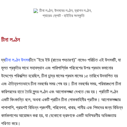
চীনা লণ্ঠন
দ্য
চীনা লণ্ঠন উৎসব
চীনে "ইয়ে ইউ (রাতের পদচারণা)" নামেও পরিচিত এই উৎসবটি, যা
মূলত প্রকৃতির সাথে সহাবস্থান এবং পারিপার্শ্বিক পরিবেশের উপর প্রভাব কমানোর
উদ্দেশ্যে পরিকল্পিত হয়েছিল, চীনা চান্দ্র মাসের প্রথম মাসের ১৫ তারিখে উদযাপিত হয়
এবং ঐতিহ্যগতভাবে চীনা নববর্ষের সময় শেষ হয়। চীনা নববর্ষের সময়, পরিবারগুলো চীনা
কারিগরদের হাতে তৈরি সুন্দর লণ্ঠন এবং আলোকসজ্জা দেখতে বের হয়। প্রতিটি লণ্ঠন
একটি কিংবদন্তি বলে, অথবা একটি প্রাচীন চীনা লোককাহিনীর প্রতীক। আলোকসজ্জার
পাশাপাশি, প্রায়শই বিভিন্ন প্রদর্শনী, পরিবেশনা, খাবার, পানীয় এবং শিশুদের জন্য বিভিন্ন
কার্যকলাপের আয়োজন করা হয়, যা যেকোনো ভ্রমণকে একটি অবিস্মরণীয় অভিজ্ঞতায়
পরিণত করে।