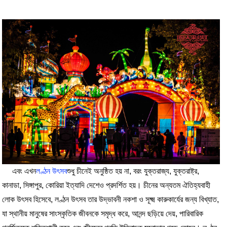
এবং এখন
লণ্ঠন উৎসব
শুধু চীনেই অনুষ্ঠিত হয় না, বরং যুক্তরাজ্য, যুক্তরাষ্ট্র,
কানাডা, সিঙ্গাপুর, কোরিয়া ইত্যাদি দেশেও প্রদর্শিত হয়। চীনের অন্যতম ঐতিহ্যবাহী
লোক উৎসব হিসেবে, লণ্ঠন উৎসব তার উদ্ভাবনী নকশা ও সূক্ষ্ম কারুকার্যের জন্য বিখ্যাত,
যা স্থানীয় মানুষের সাংস্কৃতিক জীবনকে সমৃদ্ধ করে, আনন্দ ছড়িয়ে দেয়, পারিবারিক