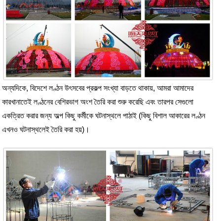
অন্যদিকে, বিদেশে লণ্ঠন উৎসবের প্রকল্প সংখ্যা বাড়তে থাকায়, আমরা আমাদের
কারখানাতেই লণ্ঠনের বেশিরভাগ অংশ তৈরি করা শুরু করেছি এবং তারপর সেগুলো
একত্রিত করার জন্য অল্প কিছু কর্মীকে ঘটনাস্থলে পাঠাই (কিছু বিশাল আকারের লণ্ঠন
এখনও ঘটনাস্থলেই তৈরি করা হয়)।