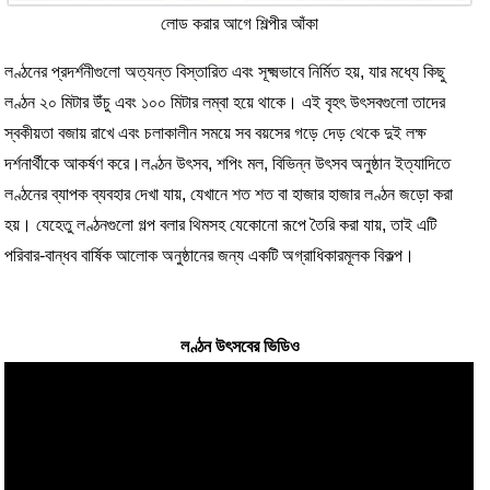
লোড করার আগে শিল্পীর আঁকা
লণ্ঠনের প্রদর্শনীগুলো অত্যন্ত বিস্তারিত এবং সূক্ষ্মভাবে নির্মিত হয়, যার মধ্যে কিছু
লণ্ঠন ২০ মিটার উঁচু এবং ১০০ মিটার লম্বা হয়ে থাকে। এই বৃহৎ উৎসবগুলো তাদের
স্বকীয়তা বজায় রাখে এবং চলাকালীন সময়ে সব বয়সের গড়ে দেড় থেকে দুই লক্ষ
দর্শনার্থীকে আকর্ষণ করে।
লণ্ঠন উৎসব, শপিং মল, বিভিন্ন উৎসব অনুষ্ঠান ইত্যাদিতে
লণ্ঠনের ব্যাপক ব্যবহার দেখা যায়, যেখানে শত শত বা হাজার হাজার লণ্ঠন জড়ো করা
হয়। যেহেতু লণ্ঠনগুলো গল্প বলার থিমসহ যেকোনো রূপে তৈরি করা যায়, তাই এটি
পরিবার-বান্ধব বার্ষিক আলোক অনুষ্ঠানের জন্য একটি অগ্রাধিকারমূলক বিকল্প।
লণ্ঠন উৎসবের ভিডিও