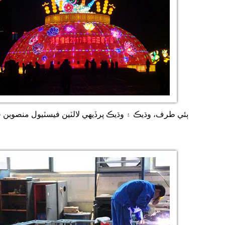
ٻئي طرف، وڌيڪ ۽ وڌيڪ پرڏيهي لالٽين فيسٽيول منصوبن ج