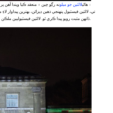
۽ هاڻي
لالٽين جو ميلو
نه رڳو چين ۾ منعقد ڪيا ويندا آهن 
تي، لالٽين فيسٽيول پنهنجي ذهين ڊيزائن، بهترين پيداوار 
ٻين ملڪن ۽ چين جي وچ ۾ ثقافتي تبادلن کي مضبوط ڪرڻ، ٻنهي ملڪن جي ماڻهن جي وچ ۾ دوستي کي مضبوط ڪرڻ جو هڪ بهترين طريقو آهي.
ڏانهن مثبت رويو پيدا ڪري ٿو. لالٽين فيسٽيول