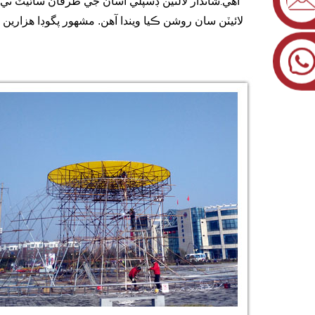
آهي
شاندار لالٽين ڊسپلي اسان جي طرفان سائيٽ تي ٺ
.