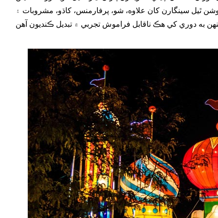
روشن ٿيل سينگارن کان علاوه، شو، پرفارمنس، کاڌو، مشروبات ۽