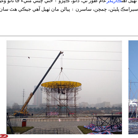
هيل آهن
ڪاريگر
عام طور تي، ڌاتو، ڪپڙو ۽ حتي چيني مٽيءَ جا ٿانو وغ