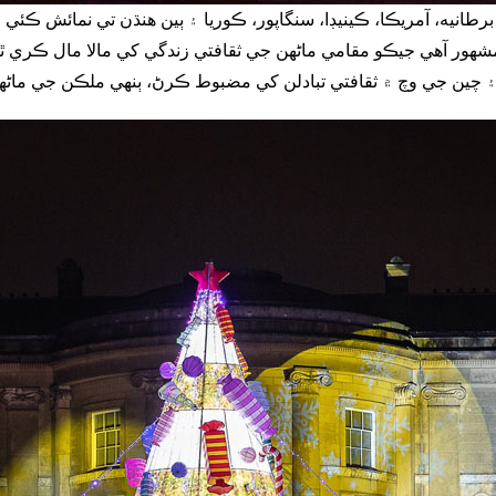
پر برطانيه، آمريڪا، ڪينيڊا، سنگاپور، ڪوريا ۽ ٻين هنڌن تي نمائش 
لاءِ مشهور آهي جيڪو مقامي ماڻهن جي ثقافتي زندگي کي مالا مال ڪري