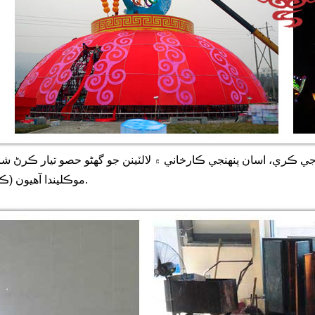
ي ڪري، اسان پنهنجي ڪارخاني ۾ لالٽينن جو گهڻو حصو تيار ڪرڻ شرو
موڪليندا آهيون (ڪجهه وڏي سائيز جي لالٽين اڃا تائين سائيٽ تي تيار ٿي رهيون آهن).