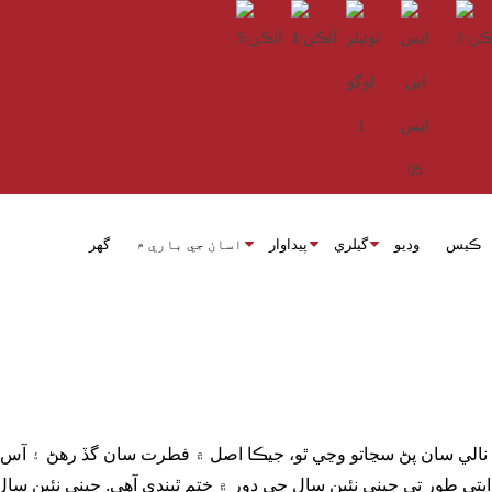
ڪيس
وڊيو
گيلري
پيداوار
اسان جي باري ۾
گھر
 نالي سان پڻ سڃاتو وڃي ٿو، جيڪا اصل ۾ فطرت سان گڏ رهڻ ۽ آس پاس
ندي آهي، ۽ روايتي طور تي چيني نئين سال جي دور ۾ ختم ٿيندي آهي. چيني نئ