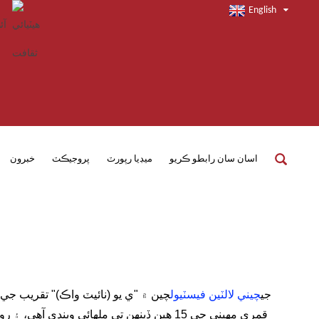
English
اسان سان رابطو ڪريو
ميڊيا رپورٽ
پروجيڪٽ
خبرون
جي
چيني لالٽين فيسٽيول
چين ۾ "ي يو (نائيٽ واڪ)" تقريب جي
قمري مهيني جي 15 هين ڏينهن تي ملهائي وي