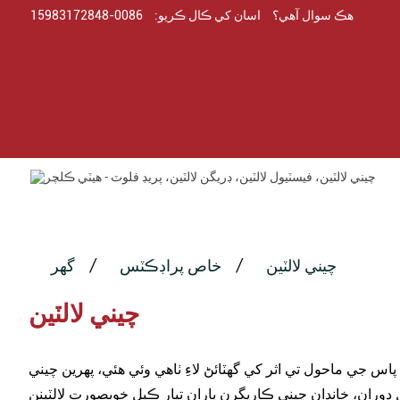
هڪ سوال آهي؟
اسان کي ڪال ڪريو:
0086-15983172848
چيني لالٽين
خاص پراڊڪٽس
گھر
چيني لالٽين
 جي ماحول تي اثر کي گهٽائڻ لاءِ ٺاهي وئي هئي، پهرين چيني
ين سال دوران، خاندان چيني ڪاريگرن پاران تيار ڪيل خوبصورت لالٽينن