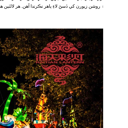
۽ روشن زيورن کي ڏسڻ لاءِ ٻاهر نڪرندا آهن. هر لالٽين