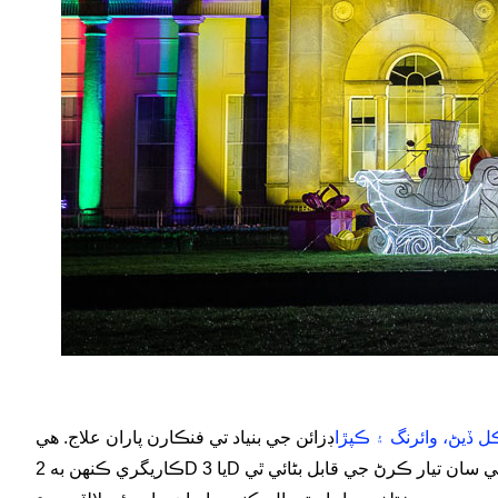
ل ڏيڻ، وائرنگ ۽ ڪپڙا
ڊزائن جي بنياد تي فنڪارن پاران علاج. هي