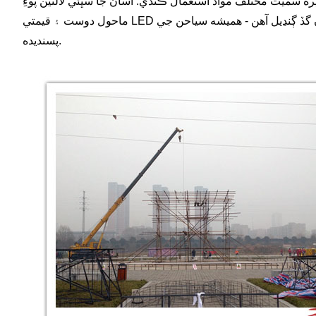
يره سميت مختلف مواد استعمال ڪندي. اسان جا سڀئي لالٽين پوءِ
ماحول دوست ۽ قيمتي LED لائيٽن سان روشن ڪيا ويندا آهن. مشهور پگوڊا هزارين سيرامڪ پليٽن، چمچن، ساسرن ۽ پيالن مان ٺهيل آهي جيڪي هٿ سان گڏ ڳنڍيل آهن - هميشه سياحن جي
پسنديده.