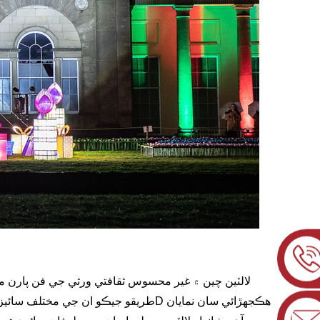
لالٽين چين ۾ غير محسوس ثقافتي ورثي جي فن پارن م