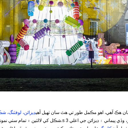
ان هڪ آهي، اهو مڪمل طور تي هٿ سان ٺهيل آهي
ڊيزائن، لوفٽنگ، شڪ
s طريقو جيڪو ان جي مختلف سائيز، وڏي پيماني ۽ ڊيزائن جي اعلي 3D هڪجهڙائي سان نمايان
ڪاريگري ڪنهن به 2D يا 3D شڪل کي لالٽين ۾ تمام سٺي نموني سان تيار ڪرڻ جي قابل بڻائي ٿي.