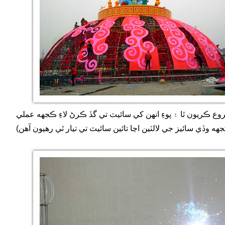
ع ڪريون ٿا ۽ پوءِ انهن کي سائيٽ تي گڏ ڪرڻ لاءِ ڪجهه عملي