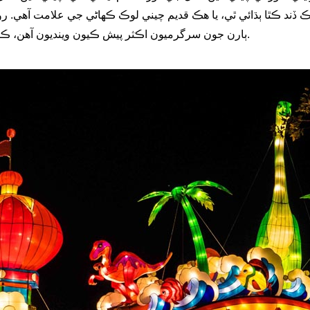
 هڪ ڏند ڪٿا ٻڌائي ٿي، يا هڪ قديم چيني لوڪ ڪهاڻي جي علامت آهي. 
ٻارن جون سرگرميون اڪثر پيش ڪيون وينديون آهن، ڪنهن به دوري کي هڪ ناقابل فراموش تجربي ۾ تبديل ڪنديون آهن.