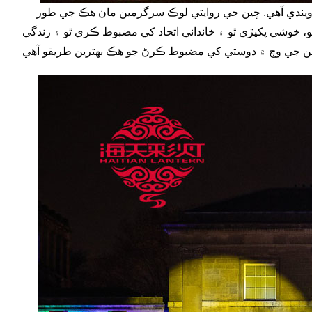
ڪئي ويندي آهي. چين جي روايتي لوڪ سرگرمين مان هڪ جي طور
 ٿو، خوشي پکيڙي ٿو ۽ خانداني اتحاد کي مضبوط ڪري ٿو ۽ زندگي