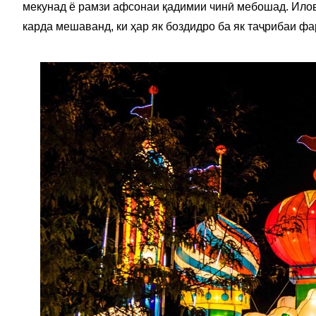
мекунад ё рамзи афсонаи қадимии чинӣ мебошад. Илов
карда мешаванд, ки ҳар як боздидро ба як таҷрибаи 