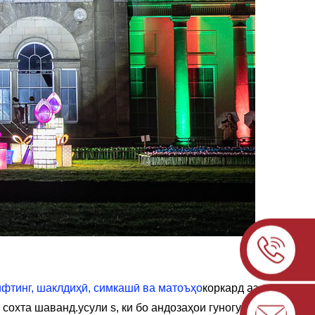
ифтинг, шаклдиҳӣ, симкашӣ ва матоъҳо
коркард аз
б сохта шаванд.
усули s, ки бо андозаҳои гуногун,