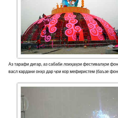
Аз тарафи дигар, аз сабаби лоиҳаҳои фестивалҳои фон
васл кардани онҳо дар ҷои кор мефиристем (баъзе фон