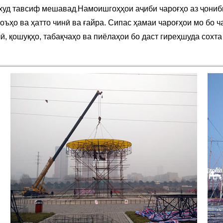
 худ тавсиф мешавад
Намоишгоҳҳои аҷиби чароғҳо аз ҷониб
.
тоъҳо ва ҳатто чинӣ ва ғайра. Сипас ҳамаи чароғҳои мо бо 
, қошуқҳо, табақчаҳо ва пиёлаҳои бо даст гиреҳшуда сохт