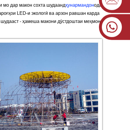
и мо дар макон сохта шудаанд
ҳунармандон
одатан,
чароғҳои LED-и экологӣ ва арзон равшан карда
а шудааст - ҳамеша макони дӯстдоштаи меҳмонон.