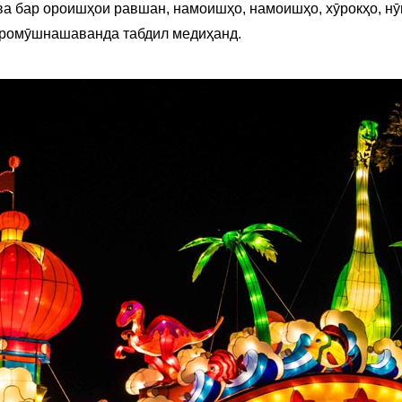
а бар ороишҳои равшан, намоишҳо, намоишҳо, хӯрокҳо, нӯ
фаромӯшнашаванда табдил медиҳанд.