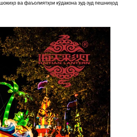
шокиҳо ва фаъолиятҳои кӯдакона зуд-зуд пешниҳод