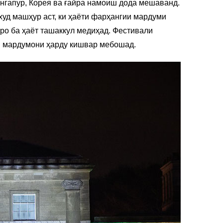
ингапур, Корея ва ғайра намоиш дода мешаванд.
худ машҳур аст, ки ҳаёти фарҳангии мардуми
ро ба ҳаёт ташаккул медиҳад. Фестивали
ни мардумони ҳарду кишвар мебошад.