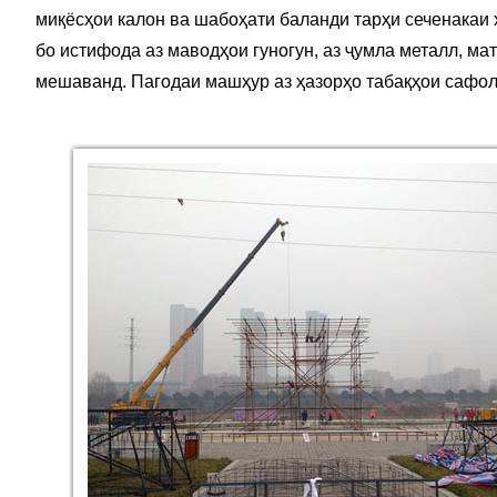
миқёсҳои калон ва шабоҳати баланди тарҳи сеченакаи
бо истифода аз маводҳои гуногун, аз ҷумла металл, ма
мешаванд. Пагодаи машҳур аз ҳазорҳо табақҳои сафолӣ