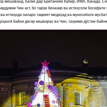
зор мешаванд, балки дар Британияи Кабир, ИМА, Канада, С
ардумии Чин аст, бо тарҳи беназир ва истеҳсоли босифати 
ва иттиҳоди оиларо тақвият медиҳад ва муносибати мусбат
рҳангӣ байни дигар кишварҳо ва Чин, таҳкими дӯстии бай