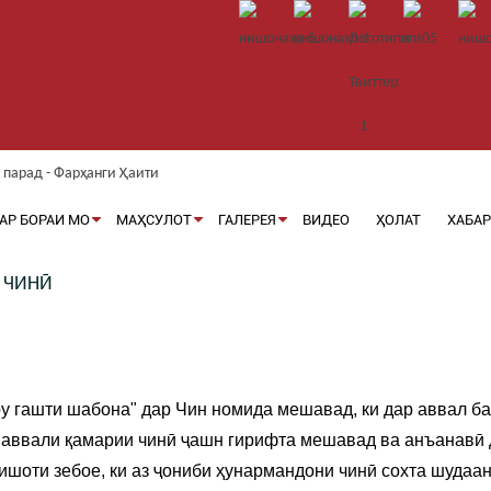
АР БОРАИ МО
МАҲСУЛОТ
ГАЛЕРЕЯ
ВИДЕО
ҲОЛАТ
ХАБА
 ЧИНӢ
 гашти шабона" дар Чин номида мешавад, ки дар аввал бар
и аввали қамарии чинӣ ҷашн гирифта мешавад ва анъанавӣ 
ишоти зебое, ки аз ҷониби ҳунармандони чинӣ сохта шудаан