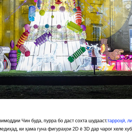
имоддии Чин буда, пурра бо даст сохта шудааст.
тарроҳӣ, л
едиҳад, ки ҳама гуна фигураҳои 2D ё 3D дар чароғ хеле ху