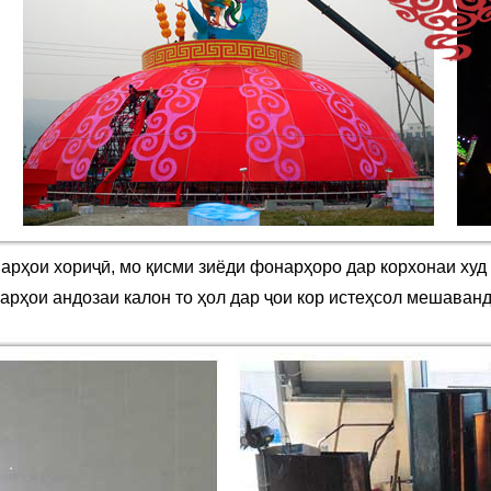
арҳои хориҷӣ, мо қисми зиёди фонарҳоро дар корхонаи худ
арҳои андозаи калон то ҳол дар ҷои кор истеҳсол мешаванд