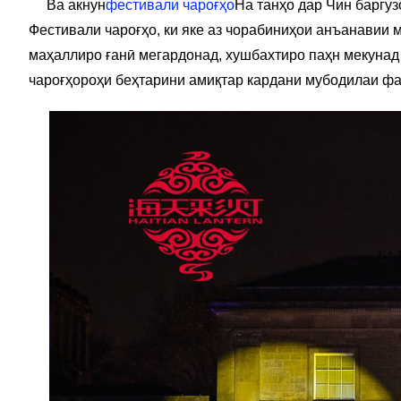
Ва акнун
фестивали чароғҳо
На танҳо дар Чин баргу
Фестивали чароғҳо, ки яке аз чорабиниҳои анъанавии м
маҳаллиро ғанӣ мегардонад, хушбахтиро паҳн мекунад 
чароғҳо
роҳи беҳтарини амиқтар кардани мубодилаи фа