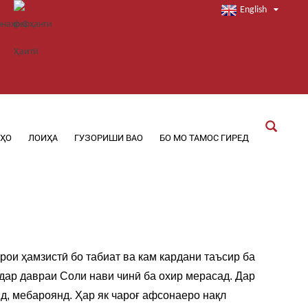
English
РҲО
ЛОИҲА
ГУЗОРИШИ ВАО
БО МО ТАМОС ГИРЕД
ои ҳамзистӣ бо табиат ва кам кардани таъсир ба
дар давраи Соли нави чинӣ ба охир мерасад. Дар
д, мебароянд. Ҳар як чароғ афсонаеро нақл