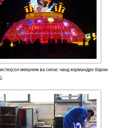
 истеҳсол мекунем ва сипас чанд кормандро барои
).