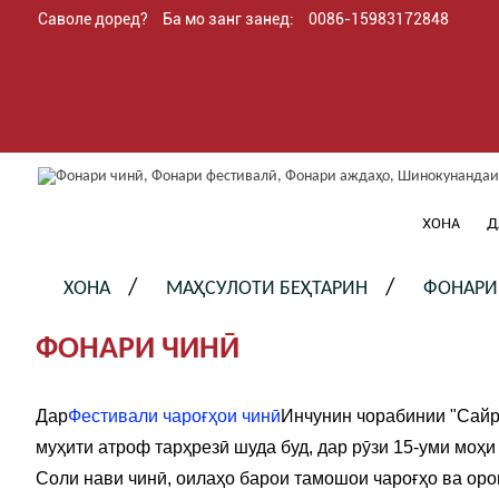
Саволе доред?
Ба мо занг занед:
0086-15983172848
ХОНА
Д
ХОНА
МАҲСУЛОТИ БЕҲТАРИН
ФОНАРИ
ФОНАРИ ЧИНӢ
Дар
Фестивали чароғҳои чинӣ
Инчунин чорабинии "Сайру
муҳити атроф тарҳрезӣ шуда буд, дар рӯзи 15-уми моҳ
Соли нави чинӣ, оилаҳо барои тамошои чароғҳо ва оро