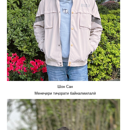
Шон Сан
Менеҷери тиҷорати байналмилалӣ