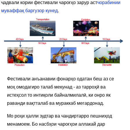
ҷадвали кории фестивали чароғҳо зарур аст
чорабинии
муваффақ баргузор кунед
.
Фестивали анъанавии фонарҳо одатан беш аз се
моҳ омодагиро талаб мекунад - аз тарроҳӣ ва
истеҳсол то интиқоли байналмилалӣ, ки онро як
раванди вақтталаб ва мураккаб мегардонад.
Мо роҳи ҳалли зудтар ва чандиртарро пешниҳод
менамоем. Бо насбҳои чароғҳои аллакай дар