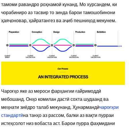
тамоми равандро роҳнамоӣ кунанд. Мо хурсандем, ки
чорабиниро аз тасвир то зинда барои тамошобинони
ҳаяҷоновар, ҳайратангез ва аҷиб пешниҳод мекунем.
Чароғҳо яке аз мероси фарҳангии ғайримоддӣ
мебошанд. Онҳо комилан дастӣ сохта шудаанд ва
меҳнати зиёдро талаб мекунанд. Ҳунармандӣ
чароғҳои
стандартӣ
на танҳо аз рассом, балки аз вақти пурраи
истеҳсолот низ вобаста аст. Барои пурра фаҳмидани