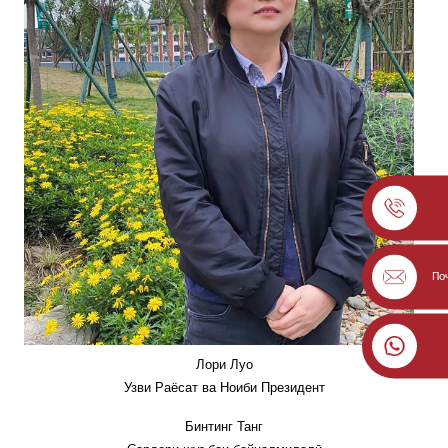
По
Лори Луо
Узви Раёсат ва Ноиби Президент
Бинтинг Танг