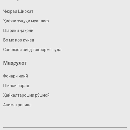
Чеҳраи Ширкат
Ҳифзи ҳуқуқи муаллиф
Шарики ҷаҳонӣ
Бо мо кор кунед
Саволҳои зиёд такрормешуда
Маҳсулот
Фонари чинӣ
Шинои парад
Ҳайкалтарошии рӯшноӣ
Аниматроника