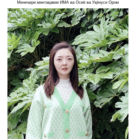
Менеҷери минтақавии ИМА ва Осиё ва Уқёнуси Ором