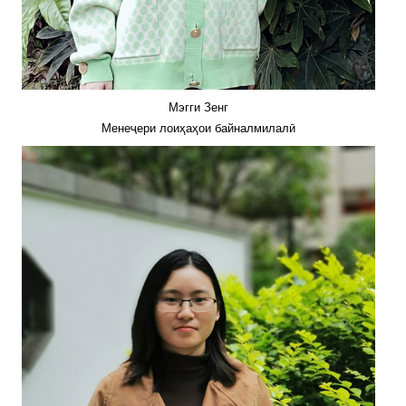
Мэгги Зенг
Менеҷери лоиҳаҳои байналмилалӣ