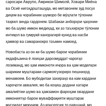
саросари Аврупо, Амрикои Шимолӣ, Ховари Миёна
ва Осиё нигоҳдошташуда, мо метавонем зуд посух
диҳем ва чорабинии шуморо бе мӯҳлати тӯлонии
таҳвил зинда гардонем. Шабакаи анборҳои ҷаҳонии
мо ба шумо имкон медиҳад, ки аз таъхирҳои тӯлонии
интиқол ва гумрукӣ канорагирӣ кунед ва насби
ҳамвор ва самаранокро таъмин намоед.
Новобаста аз он ки ба шумо барои чорабинии
якдафъаина ё лоиҳаи дарозмуддат чароғҳо
лозиманд, мо ҳам имконоти иҷора ва ҳам моделҳои
шарикии муштараки сармоягузориро пешниҳод
менамоем. Бо мубодилаи захираҳо ва кам кардани
хароҷоти аввалия, мо ба коҳиш додани хатари
амалиётии шумо ва ҳамзамон фароҳам овардани
имкониятҳо барои муваффақияти муштарак
мусоидат мекунем. Аз консепсия то равшанӣ, мо