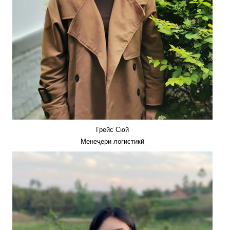
Грейс Сюй
Менеҷери логистикӣ