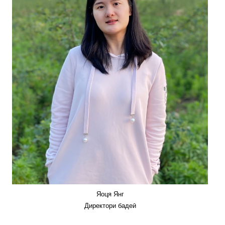
Яоця Янг
Директори бадеӣ