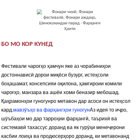
БО МО КОР КУНЕД
Фестивали чароғҳо ҳамчун яке аз чорабиниҳои
достоннависӣ дорои миқёси бузург, истеҳсоли
боҳашамат, консепсияи оқилона, ҳамгироии комили
чароғҳо, манзара ва ашёи хоми беназир мебошад.
Қаҳрамонҳои гуногунро метавон дар асоси он истеҳсол
кард.
мавзӯъҳо ва фарҳангҳои гуногун
Аз идея то иҷро,
шӯъбаҳои мо дар тарроҳии фарҳангӣ, таърихӣ ва
системавӣ тахассус доранд ва як гурӯҳи менеҷерони
касбии лоиҳа ва продюсерҳоро доранд, ки метавонанд