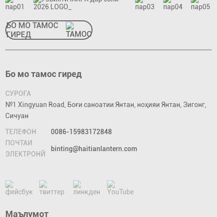
БО МО ТАМОС
ГИРЕД
Бо мо тамос гиред
СУРОҒА
№1 Xingyuan Road, Боғи саноатии Янтан, ноҳияи Янтан, Зигонг,
Сичуан
ТЕЛЕФОН
0086-15983172848
ПОЧТАИ
binting@haitianlantern.com
ЭЛЕКТРОНӢ
Маълумот