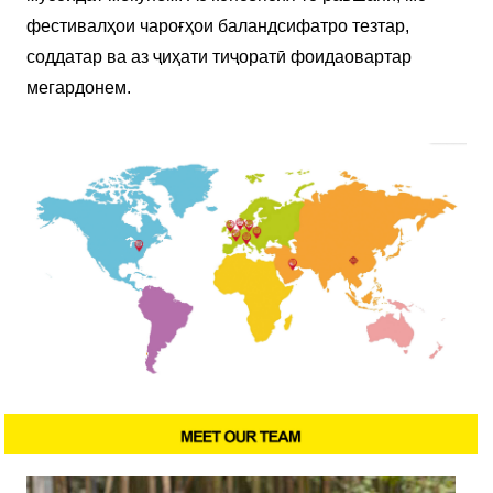
фестивалҳои чароғҳои баландсифатро тезтар,
соддатар ва аз ҷиҳати тиҷоратӣ фоидаовартар
мегардонем.