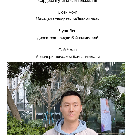
Сардори шуъбаи байналмилалӣ
Сюзи Ҷонг
Менеҷери тиҷорати байналмилалӣ
Чуан Лин
Директори лоиҳаи байналмилалӣ
Фай Чжан
Менеҷери лоиҳаҳои байналмилалӣ