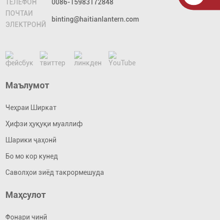
ТЕЛЕФОН
0086-15983172848
ПОЧТАИ
binting@haitianlantern.com
ЭЛЕКТРОНӢ
Маълумот
Чеҳраи Ширкат
Ҳифзи ҳуқуқи муаллиф
Шарики ҷаҳонӣ
Бо мо кор кунед
Саволҳои зиёд такрормешуда
Маҳсулот
Фонари чинӣ