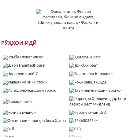
РӮҲҲОИ ИДӢ