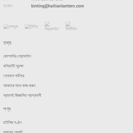
ইমেইল
binting@haitianlantern.com
তথ্য
কোম্পানির প্রোফাইল
কপিরাইট সুরক্ষা
গ্লোবাল পার্টনার
আমাদের সাথে কাজ করুন
প্রায়শই জিজ্ঞাসিত প্রশ্নাবলী
পণ্য
চাইনিজ লণ্ঠন
প্যারেড ফ্লোট