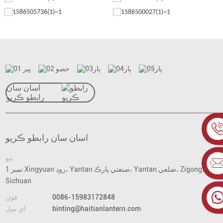
اسان سان
رابطو ڪريو
اسان سان رابطو ڪريو
پتو
نمبر 1 Xingyuan روڊ، Yantan صنعتي پارڪ، Yantan ضلعي، Zigong،
Sichuan
0086-15983172848
فون
binting@haitianlantern.com
اي ميل