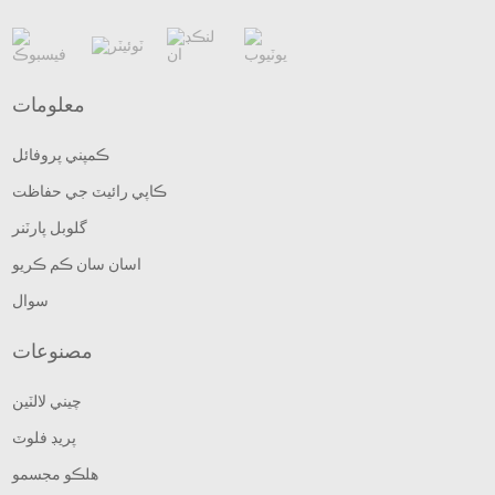
معلومات
ڪمپني پروفائل
ڪاپي رائيٽ جي حفاظت
گلوبل پارٽنر
اسان سان ڪم ڪريو
سوال
مصنوعات
چيني لالٽين
پريڊ فلوٽ
هلڪو مجسمو