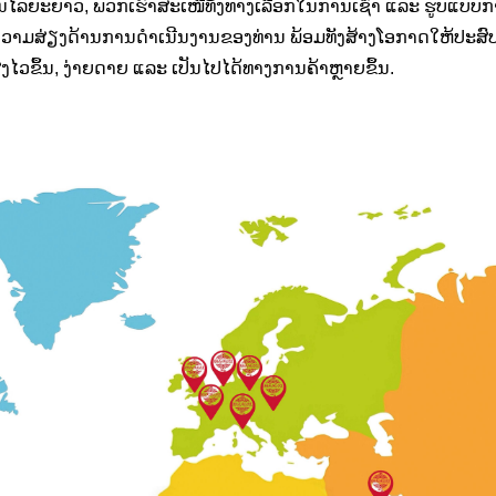
ການໄລຍະຍາວ, ພວກເຮົາສະເໜີທັງທາງເລືອກໃນການເຊົ່າ ແລະ ຮູບແບບ
ນຄວາມສ່ຽງດ້ານການດຳເນີນງານຂອງທ່ານ ພ້ອມທັງສ້າງໂອກາດໃຫ້ປະສົບ
ງໄວຂຶ້ນ, ງ່າຍດາຍ ແລະ ເປັນໄປໄດ້ທາງການຄ້າຫຼາຍຂຶ້ນ.