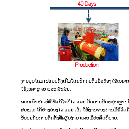
ງານບຸນໂຄມໄຟແບບດັ້ງເດີມໂດຍປົກກະຕິແລ້ວຕ້ອງໃຊ້ເວລາ
ໃຊ້ເວລາຫຼາຍ ແລະ ສັບສົນ.
ພວກເຮົາສະເໜີວິທີແກ້ໄຂທີ່ໄວ ແລະ ມີຄວາມຍືດຫຍຸ່ນຫຼາຍຂ
ສະໜອງໄດ້ຢ່າງວ່ອງໄວ ແລະ ເຮັດໃຫ້ງານຂອງທ່ານມີຊີວິດຊີວ
ຮັບປະກັນການຕິດຕັ້ງທີ່ລຽບງ່າຍ ແລະ ມີປະສິດທິພາບ.