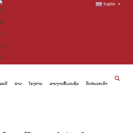
English
ໍລະນີ
ຂ່າວ
ໂຄງການ
ລາຍງານສື່ມວນຊົນ
ຕິດຕໍ່ພວກເຮົາ