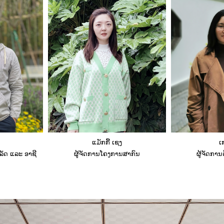
ແມັກກີ້ ເຊງ
ເ
ລັດ ແລະ ອາຊີ
ຜູ້ຈັດການໂຄງການສາກົນ
ຜູ້ຈັດການ