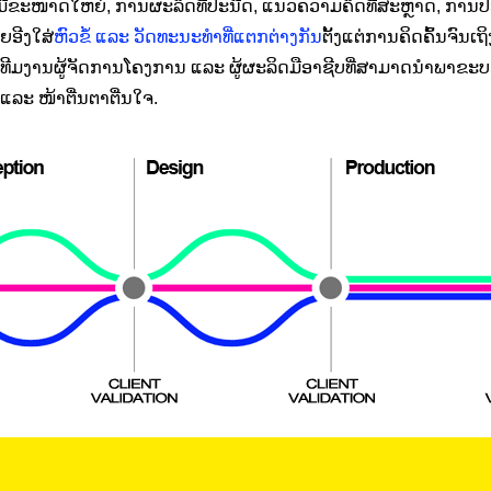
ເຊິ່ງມີຂະໜາດໃຫຍ່, ການຜະລິດທີ່ປະນີດ, ແນວຄວາມຄິດທີ່ສະຫຼາດ, ກ
ຍອີງໃສ່
ຫົວຂໍ້ ແລະ ວັດທະນະທຳທີ່ແຕກຕ່າງກັນ
ຕັ້ງແຕ່ການຄິດຄົ້ນຈົ
ີມງານຜູ້ຈັດການໂຄງການ ແລະ ຜູ້ຜະລິດມືອາຊີບທີ່ສາມາດນໍາພາຂະບ
ຈ ແລະ ໜ້າຕື່ນຕາຕື່ນໃຈ.