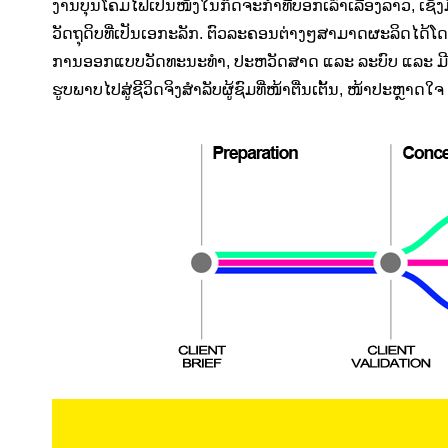
ງານບຸນໂຄມໄຟເປັນໜຶ່ງໃນກິດຈະກຳທີ່ບອກເລົ່າເລື່ອງລາວ, 
ວັດຖຸດິບທີ່ເປັນເອກະລັກ. ຕົວລະຄອນຕ່າງໆສາມາດຜະລິດໄດ້ໂດ
ການອອກແບບວັດທະນະທໍາ, ປະຫວັດສາດ ແລະ ລະບົບ ແລະ ມີທ
ຮູບພາບໄປສູ່ຊີວິດຈິງສໍາລັບຜູ້ຊົມທີ່ໜ້າຕື່ນເຕັ້ນ, ໜ້າປະຫຼາດໃ