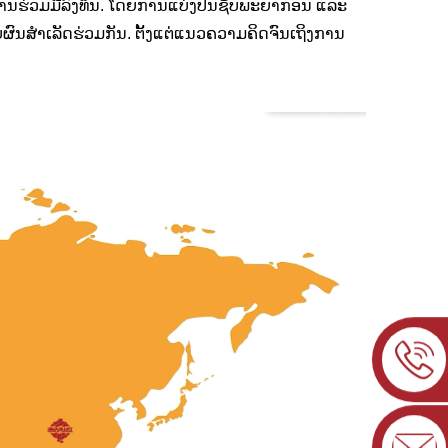
ການຮ່ວມມືລົງທຶນ. ໂດຍການແບ່ງປັນຊັບພະຍາກອນ ແລະ
ຜົນສຳເລັດຮ່ວມກັນ. ຕັ້ງແຕ່ແນວຄວາມຄິດຈົນເຖິງການ