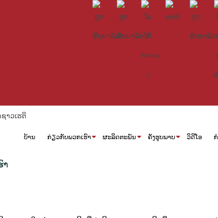
ບ້ານ
ກ່ຽວກັບພວກເຮົາ
ຜະລິດຕະພັນ
ຄັງຮູບພາບ
ວິດີໂອ
ກ
ົາ