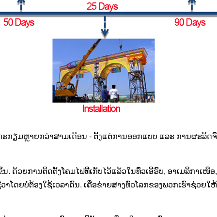
ກະກຽມຫຼາຍກວ່າສາມເດືອນ - ຕັ້ງແຕ່ການອອກແບບ ແລະ ການຜະລິດຈົນເ
ຶ້ນ. ດ້ວຍການຕິດຕັ້ງໂຄມໄຟທີ່ເກັບໄວ້ແລ້ວໃນທົ່ວເອີຣົບ, ອາເມລິກາ
າໂດຍບໍ່ຕ້ອງໃຊ້ເວລາດົນ. ເຄືອຂ່າຍສາງທົ່ວໂລກຂອງພວກເຮົາຊ່ວຍໃຫ້ທ່