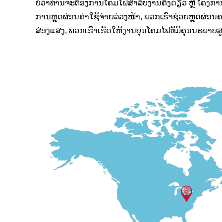
ບໍ່ວ່າທ່ານຈະຕ້ອງການໂຄມໄຟສຳລັບງານຄັ້ງດຽວ ຫຼື ໂຄງ
ການຫຼຸດຜ່ອນຄ່າໃຊ້ຈ່າຍລ່ວງໜ້າ, ພວກເຮົາຊ່ວຍຫຼຸດຜ່ອ
ສ່ອງແສງ, ພວກເຮົາເຮັດໃຫ້ງານບຸນໂຄມໄຟທີ່ມີຄຸນນະພາບສູ