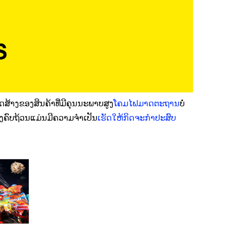
ດສ້າງຂອງສິນຄ້າທີ່ມີຄຸນນະພາບສູງ
ໂຄມໄຟມາດຕະຖານ
ບໍ່
າງຄົບຖ້ວນແມ່ນມີຄວາມຈຳເປັນ
ເຮັດໃຫ້ກິດຈະກຳປະສົບ