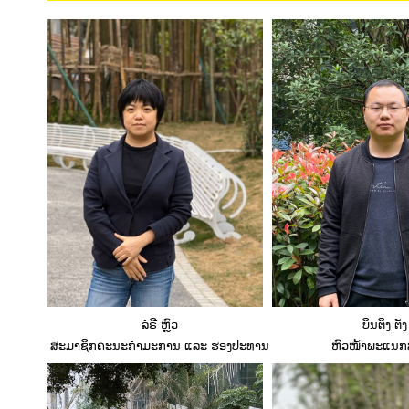
ລໍຣີ ຫຼົວ
ບິນຕິງ ຕັງ
ສະມາຊິກຄະນະກຳມະການ ແລະ ຮອງປະທານ
ຫົວໜ້າພະແນກ