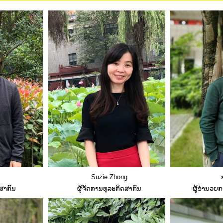
Suzie Zhong
ສາກົນ
ຜູ້ຈັດການທຸລະກິດສາກົນ
ຜູ້ອຳນວຍ