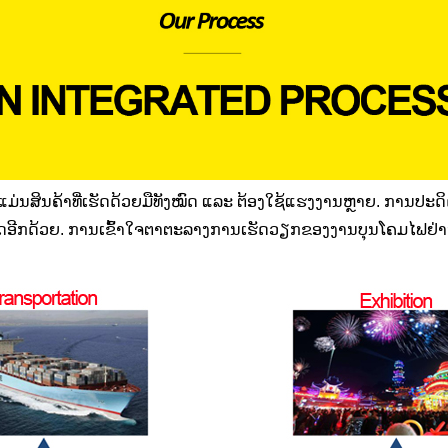
ແມ່ນສິນຄ້າທີ່ເຮັດດ້ວຍມືທັງໝົດ ແລະ ຕ້ອງໃຊ້ແຮງງານຫຼາຍ. ການປະດິ
ດທັງໝົດອີກດ້ວຍ. ການເຂົ້າໃຈຕາຕະລາງການເຮັດວຽກຂອງງານບຸນໂຄມໄຟຢ່