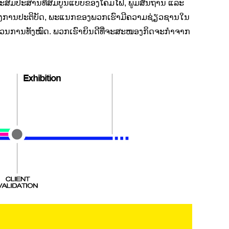
ານປະສົມປະສານທີ່ສົມບູນແບບຂອງໂຄມໄຟ, ພູມສັນຖານ ແລະ
ນເຖິງການປະຕິບັດ, ພະແນກຂອງພວກເຮົາມີຄວາມຊ່ຽວຊານໃນ
ວນການທັງໝົດ. ພວກເຮົາຍິນດີທີ່ຈະສະໜອງກິດຈະກໍາຈາກ