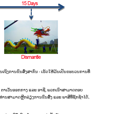
ຖິງການຂົນສົ່ງສາກົນ - ເຮັດໃຫ້ມັນເປັນຂະບວນການທີ່
ເໜືອ, ຕາເວັນອອກກາງ ແລະ ອາຊີ, ພວກເຮົາສາມາດຕອບ
ານສາມາດຫຼີກລ່ຽງການຂົນສົ່ງ ແລະ ພາສີທີ່ຊັກຊ້າໄດ້,