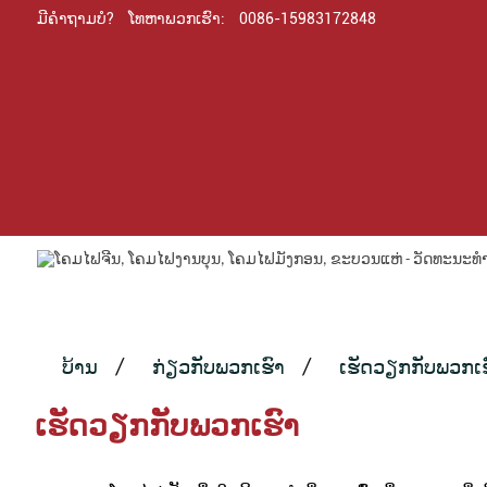
ມີຄຳຖາມບໍ?
ໂທຫາພວກເຮົາ:
0086-15983172848
ບ້ານ
ກ່ຽວກັບພວກເຮົາ
ເຮັດວຽກກັບພວກເຮ
ເຮັດວຽກກັບພວກເຮົາ