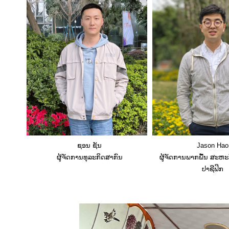
ຊອນ ຊັນ
Jason Hao
ຜູ້ຈັດການທຸລະກິດສາກົນ
ຜູ້ຈັດການພາກພື້ນ ສະຫະ
ປາຊີຟິກ