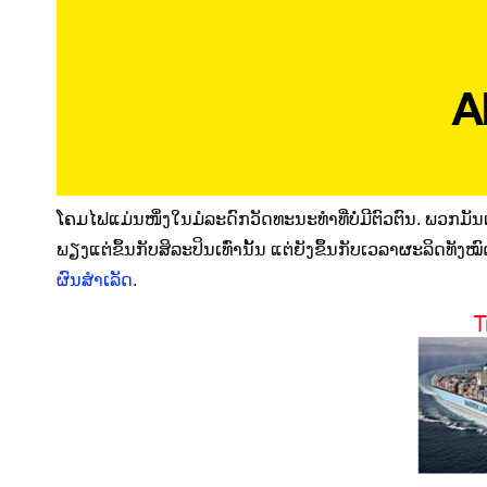
ໂຄມໄຟແມ່ນໜຶ່ງໃນມໍລະດົກວັດທະນະທຳທີ່ບໍ່ມີຕົວຕົນ. ພວກມັນ
ພຽງແຕ່ຂຶ້ນກັບສິລະປິນເທົ່ານັ້ນ ແຕ່ຍັງຂຶ້ນກັບເວລາຜະລິ
ຜົນສຳເລັດ
.