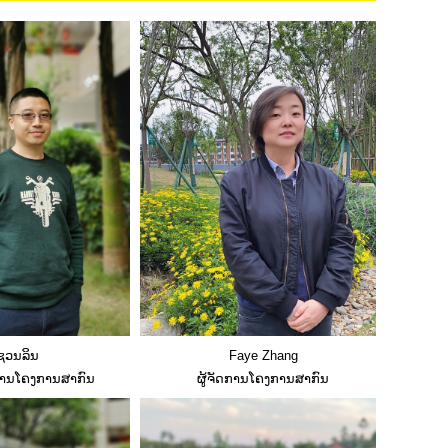
ຊວນລິນ
Faye Zhang
ການໂຄງການສາກົນ
ຜູ້ຈັດການໂຄງການສາກົນ