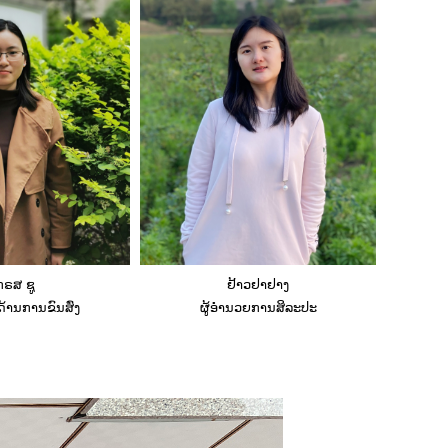
ກຣສ ຊູ
ຢ້າວຢາຢາງ
ດ້ານການຂົນສົ່ງ
ຜູ້ອຳນວຍການສິລະປະ