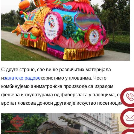
С друге стране, све више различитих материјала
и
занатске радове
користимо у пловцима. Често
комбинујемо аниматронске производе са израдом
фењера и скулптурама од фибергласа у пловцима, ова
врста пловкова доноси другачије искуство посетиоцима.