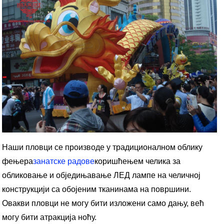
Наши пловци се производе у традиционалном облику
фењера
занатске радове
коришћењем челика за
обликовање и обједињавање ЛЕД лампе на челичној
конструкцији са обојеним тканинама на површини.
Овакви пловци не могу бити изложени само дању, већ
могу бити атракција ноћу.