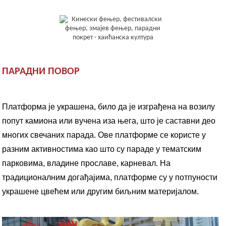
ПАРАДНИ ПОВОР
Платформа је украшена, било да је изграђена на возилу
попут камиона или вучена иза њега, што је саставни део
многих свечаних парада. Ове платформе се користе у
разним активностима као што су параде у тематским
парковима, владине прославе, карневал. На
традиционалним догађајима, платформе су у потпуности
украшене цвећем или другим биљним материјалом.