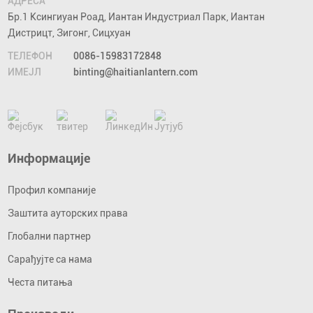
АДРЕСА
Бр.1 Ксингиуан Роад, Иантан Индустриал Парк, Иантан
Дистрицт, Зигонг, Сицхуан
ТЕЛЕФОН
0086-15983172848
ИМЕЈЛ
binting@haitianlantern.com
Информације
Профил компаније
Заштита ауторских права
Глобални партнер
Сарађујте са нама
Честа питања