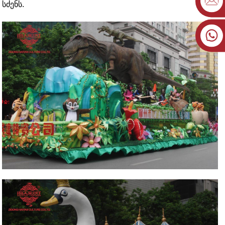
სძენს.