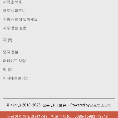
저작권 보호
글로벌 파트너
저희와 함께 일하세요
자주 묻는 질문
제품
중국 등불
퍼레이드 차량
빛 조각
애니매트로닉스
© 저작권 2010-2026: 모든 권리 보유. - Powered by
글로벌소닷컴
궁금한 점이 있으신가요?
궁금한 점이 있으신가요?
궁금한 점이 있으신가요?
전화 주세요:
전화 주세요:
전화 주세요:
0086-15983172848
0086-15983172848
0086-15983172848