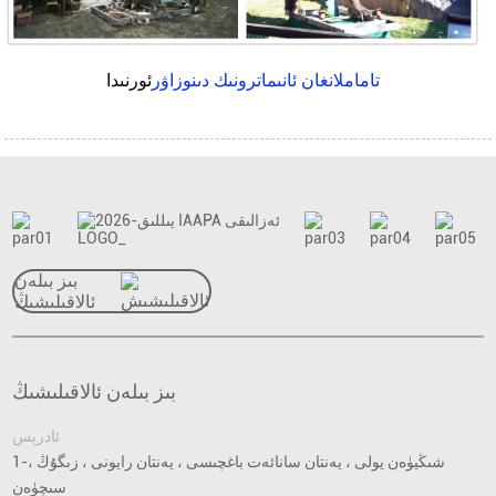
تاماملانغان ئانىماترونىك دىنوزاۋر
ئورنىدا
بىز بىلەن
ئالاقىلىشىڭ
بىز بىلەن ئالاقىلىشىڭ
ئادرېس
1-شىڭيۈەن يولى ، يەنتان سانائەت باغچىسى ، يەنتان رايونى ، زىگۇڭ ،
سىچۈەن