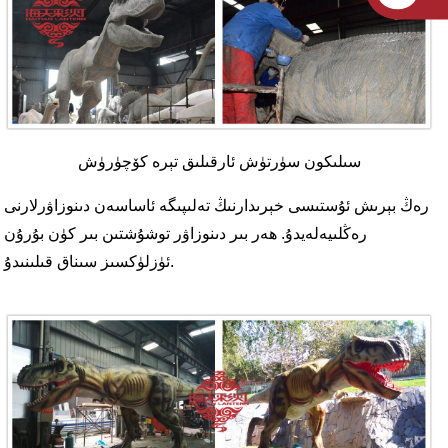
سىلىكون سۈرتۈش ئارقىلىق تېرە كۆچۈرۈش
رەڭ بېرىش ئۇستىسى خېرىدارنىڭ تەلىپىگە ئاساسەن دىنوزاۋرلارنى
رەڭلىيەلەيدۇ. ھەر بىر دىنوزاۋر توشۇشتىن بىر كۈن بۇرۇن
ئۈزلۈكسىز سىناق قىلىنىدۇ.