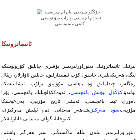
ئانىماترونىكا
بىزنىڭ ئانىماترونىك دىنوزاۋرلىرىمىز يۇقىرى جانلىق كۆرۈنۈشكە
ئىگە، ھەرىكەتلىرى جانلىق، كۆپ ئىقتىدارلىق، جانلىق ئاۋازلار، رېئال
رەڭلەر، چىداملىق ۋە باھاسى مۇۋاپىق بولۇپ، ئىشلىتىشكە
بولىدۇ.
كۆڭۈل ئېچىش باغچىسى
، تەۋەككۈلچىلىك باغچىسى، يۇرا
دەۋرى تېما باغچىسى، تەبىئىي تارىخ مۇزېيى، پەن-تېخنىكا
مۇزېيى،
سودا مەركىزى
شەھەر مەيدانى، دەم ئېلىش مەركىزى،
كىنوخانا، گولف مەيدانى قاتارلىقلار.
دىنوزاۋرلىرىمىز بىلەن بىللە ماڭسىڭىز، سىز ھەرگىز باشتىن