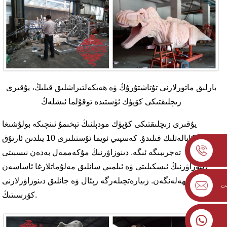
بارلىق ماتورلارنى تۇتاشتۇرۇڭ ۋە ھەيكەلتىراشلىق قىلىڭ، يۇقىرى
زىچلىقتىكى كۆپۈك ئۈستىدە توقۇلما ئىشلەڭ
يۇقىرى زىچلىقتىكى كۆپۈك مودېلنىڭ تېخىمۇ ئىنچىكە بولۇشىغا
كاپالەتلىك قىلىدۇ. كەسپىي ئويما ئۇستىلىرى 10 يىلدىن ئارتۇق
تەجرىبىگە ئىگە. دىنوزاۋرنىڭ مۇكەممەل بەدەن نىسبىتى
دىنوزاۋرنىڭ ئىسكىلىتى ۋە ئىلمىي سانلىق مەلۇماتلارغا ئاساسەن
لايىھەلەنگەن. زىيارەتچىلەرگە رېئال ۋە جانلىق دىنوزاۋرلارنى
ەت
كۆرسىتىڭ.