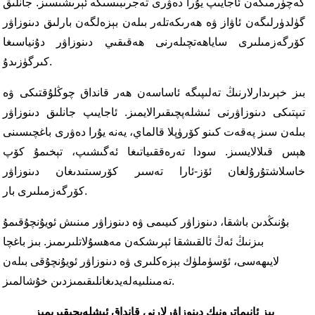
كەچۈرمىگەن ئاجايىپ يۇرا دەۋرى تەجرىبىسىگە ئېرىشىسىز. جانلىق
گۈلدۈرلىگەن ئاۋاز ۋە ھەرىكەتلەر بىلەن بېزەلگەن بارلىق دىنوزاۋر
كۆرگەزمىلىرى ساياھەتچىلەرنى ھەقىقىي دىنوزاۋر دۇنياسىغا
كىرگۈزىدۇ.
بىز خېرىدارلارنىڭ تەلىپىگە ئاساسەن ھەر قانداق چوڭلۇقتىكى ۋە
تىپتىكى دىنوزاۋرنى ئىشلەپچىقىرالايمىز. ئاجايىپ جانلىق دىنوزاۋر
بىلەن سىز پەقەت كىنو كۆرۈپلا قالماي، يەنە يۇرا دەۋرى باغچىسىنى
ھېس قىلالايسىز. سودا تەرەققىياتىغا ئەگىشىپ، تېخىمۇ كۆپ
خاسلاشتۇرۇلغان ئۆز-ئارا تەسىر كۆرسىتىدىغان دىنوزاۋر
كۆرگەزمىلىرى بار.
بۇنىڭدىن باشقا، دىنوزاۋر كىيىمى ۋە دىنوزاۋر مىنىش ئويۇنچۇقىمۇ
بىزنىڭ ئەڭ ئالقىشقا ئېرىشكەن مەھسۇلاتلىرىمىز. بىز باغچا
لايىھەسى، ئۆسۈملۈك بېزەكلىرى ۋە دىنوزاۋر ئويۇنچۇقى بىلەن
تەمىنلىيەلەيدىغانلىقىمىزدىن خۇشالمىز.
بىز ئانىماترونىك دىنوزاۋرلارنى قانداق ئىشلەپچىقىرىمىز