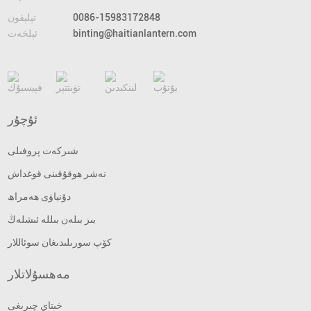
0086-15983172848
تېلېفون
binting@haitianlantern.com
ئېلخەت
ئۇچۇر
شىركەت پروفىلى
نەشر ھوقۇقىنى قوغداش
دۇنياۋى ھەمراھ
بىز بىلەن بىللە ئىشلەڭ
كۆپ سورىلىدىغان سوئاللار
مەھسۇلاتلار
خىتاي چىرىغى