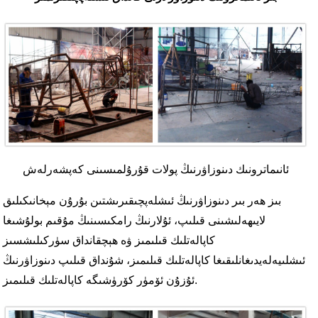
ئانىماترونىك دىنوزاۋرنىڭ پولات قۇرۇلمىسىنى كەپشەرلەش
بىز ھەر بىر دىنوزاۋرنىڭ ئىشلەپچىقىرىشتىن بۇرۇن مېخانىكىلىق
لايىھەلىشىنى قىلىپ، ئۇلارنىڭ رامكىسىنىڭ مۇقىم بولۇشىغا
كاپالەتلىك قىلىمىز ۋە ھېچقانداق سۈركىلىشسىز
ئىشلىيەلەيدىغانلىقىغا كاپالەتلىك قىلىمىز، شۇنداق قىلىپ دىنوزاۋرنىڭ
ئۇزۇن ئۆمۈر كۆرۈشىگە كاپالەتلىك قىلىمىز.