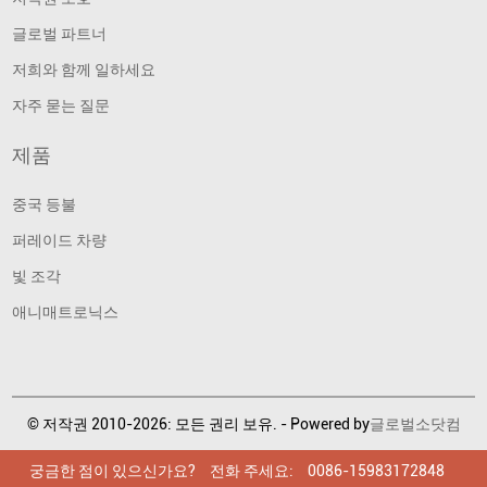
글로벌 파트너
저희와 함께 일하세요
자주 묻는 질문
제품
중국 등불
퍼레이드 차량
빛 조각
애니매트로닉스
© 저작권 2010-2026: 모든 권리 보유. - Powered by
글로벌소닷컴
궁금한 점이 있으신가요?
궁금한 점이 있으신가요?
궁금한 점이 있으신가요?
전화 주세요:
전화 주세요:
전화 주세요:
0086-15983172848
0086-15983172848
0086-15983172848