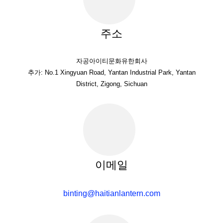
주소
자공아이티문화유한회사
추가: No.1 Xingyuan Road, Yantan Industrial Park, Yantan
District, Zigong, Sichuan
이메일
binting@haitianlantern.com