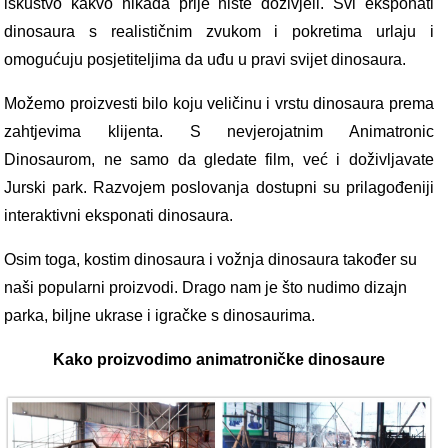
iskustvo kakvo nikada prije niste doživjeli. Svi eksponati
dinosaura s realističnim zvukom i pokretima urlaju i
omogućuju posjetiteljima da uđu u pravi svijet dinosaura.
Možemo proizvesti bilo koju veličinu i vrstu dinosaura prema
zahtjevima klijenta. S nevjerojatnim Animatronic
Dinosaurom, ne samo da gledate film, već i doživljavate
Jurski park. Razvojem poslovanja dostupni su prilagođeniji
interaktivni eksponati dinosaura.
Osim toga, kostim dinosaura i vožnja dinosaura također su
naši popularni proizvodi. Drago nam je što nudimo dizajn
parka, biljne ukrase i igračke s dinosaurima.
Kako proizvodimo animatroničke dinosaure