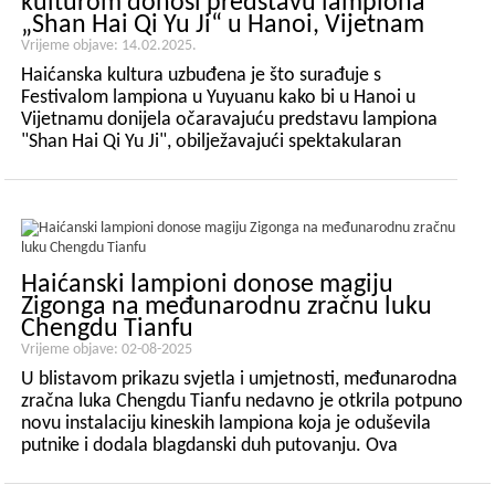
kulturom donosi predstavu lampiona
„Shan Hai Qi Yu Ji“ u Hanoi, Vijetnam
Vrijeme objave: 14.02.2025.
Haićanska kultura uzbuđena je što surađuje s
Festivalom lampiona u Yuyuanu kako bi u Hanoi u
Vijetnamu donijela očaravajuću predstavu lampiona
"Shan Hai Qi Yu Ji", obilježavajući spektakularan
trenutak u kulturnoj razmjeni. 18. siječnja 2025.
Međunarodni festival lampiona Ocean službeno je
osvijetlio noćno nebo Han...
Haićanski lampioni donose magiju
Zigonga na međunarodnu zračnu luku
Chengdu Tianfu
Vrijeme objave: 02-08-2025
U blistavom prikazu svjetla i umjetnosti, međunarodna
zračna luka Chengdu Tianfu nedavno je otkrila potpuno
novu instalaciju kineskih lampiona koja je oduševila
putnike i dodala blagdanski duh putovanju. Ova
ekskluzivna izložba, savršeno tempirana s dolaskom
„Nematerijalnog ...