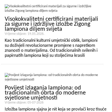
tematski parkovi suočavaju se s neizbježnim
otvaranjem...
Visokokvalitetni certificirani materijali
za sigurne i izdržljive izložbe Zigong
lampiona diljem svijeta
Vrijeme objave: 19.05.2026.
Kao tradicionalni kulturni umjetnički oblik, lampioni
su doživjeli revolucionarne promjene s napretkom
znanosti o materijalima. Od tradicionalnih svilenih i
papirnatih lampiona koji su stoljećima krasili
festivale do sofisticiranih i izdržljivih lampiona
današnjice, izbor...
Povijest izlaganja lampiona: od
tradicionalnih obrta do moderne
svjetlosne umjetnosti
Vrijeme objave: 05-07-2026
Izložba lampiona sjajna je nit koja se provlači kroz tisuće