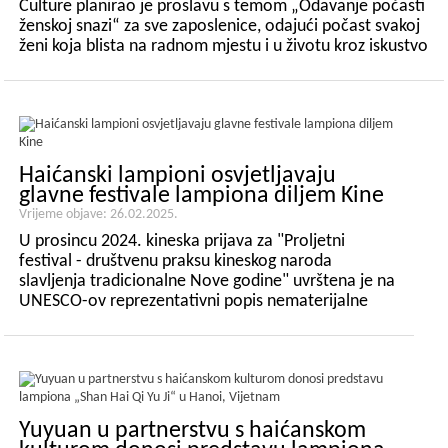
Culture planirao je proslavu s temom „Odavanje počasti
ženskoj snazi“ za sve zaposlenice, odajući počast svakoj
ženi koja blista na radnom mjestu i u životu kroz iskustvo
cvjetnog aranžmana punog umjetničkog...
Haićanski lampioni osvjetljavaju
glavne festivale lampiona diljem Kine
Vrijeme objave: 26.02.2025.
U prosincu 2024. kineska prijava za "Proljetni
festival - društvenu praksu kineskog naroda
slavljenja tradicionalne Nove godine" uvrštena je na
UNESCO-ov reprezentativni popis nematerijalne
kulturne baštine čovječanstva. Festival lampiona,
kao reprezentativni projekt, također je...
Yuyuan u partnerstvu s haićanskom