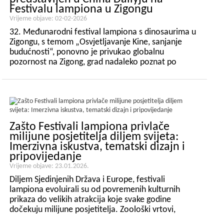
Festivalu lampiona u Zigongu
Vrijeme objave: 02-02-2026
32. Međunarodni festival lampiona s dinosaurima u
Zigongu, s temom „Osvjetljavanje Kine, sanjanje
budućnosti“, ponovno je privukao globalnu
pozornost na Zigong, grad nadaleko poznat po
svojoj tradiciji izrade lampiona i kreativnoj kulturi.
Kao nacionalni događaj nematerijalne kulturne
baštine i globalno priznat...
Zašto Festivali lampiona privlače
milijune posjetitelja diljem svijeta:
Imerzivna iskustva, tematski dizajn i
pripovijedanje
Vrijeme objave: 23.01.2026.
Diljem Sjedinjenih Država i Europe, festivali
lampiona evoluirali su od povremenih kulturnih
prikaza do velikih atrakcija koje svake godine
dočekuju milijune posjetitelja. Zoološki vrtovi,
botanički vrtovi, gradski parkovi, zimski festivali i