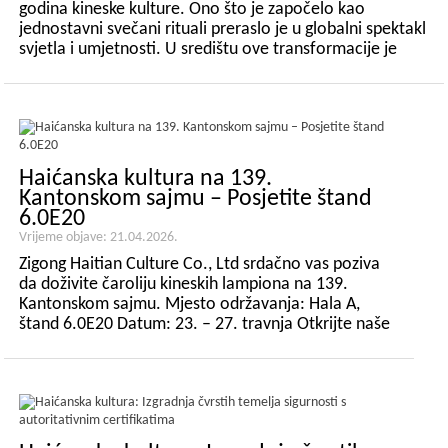
godina kineske kulture. Ono što je započelo kao
jednostavni svečani rituali preraslo je u globalni spektakl
svjetla i umjetnosti. U središtu ove transformacije je
Festival lampiona u Zigongu - živa baština koja
premošćuje drevna kr...
Haićanska kultura na 139.
Kantonskom sajmu – Posjetite štand
6.0E20
Vrijeme objave: 21.04.2026.
Zigong Haitian Culture Co., Ltd srdačno vas poziva
da doživite čaroliju kineskih lampiona na 139.
Kantonskom sajmu. Mjesto održavanja: Hala A,
štand 6.0E20 Datum: 23. – 27. travnja Otkrijte naše
izuzetne lampione — gdje se stoljetna baština
susreće sa suvremenim dizajnom. Osvijetlimo nove
prilike zajedno...