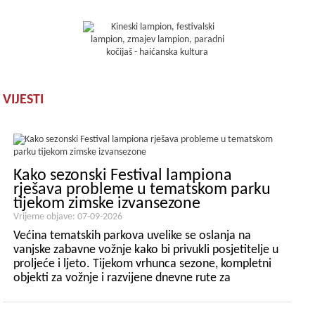
VIJESTI
Kako sezonski Festival lampiona
rješava probleme u tematskom parku
tijekom zimske izvansezone
Vrijeme objave: 07-09-2026
Većina tematskih parkova uvelike se oslanja na
vanjske zabavne vožnje kako bi privukli posjetitelje u
proljeće i ljeto. Tijekom vrhunca sezone, kompletni
objekti za vožnje i razvijene dnevne rute za
posjetitelje mogu stabilno poticati protok putnika i
prodaju ulaznica. Međutim, gotovo svi tradicionalni