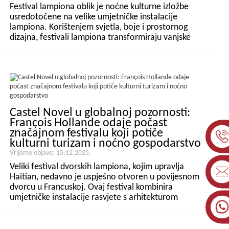
Festival lampiona oblik je noćne kulturne izložbe
usredotočene na velike umjetničke instalacije
lampiona. Korištenjem svjetla, boje i prostornog
dizajna, festivali lampiona transformiraju vanjske
prostore nakon mraka, stvarajući impresivna
okruženja koja pozivaju posjetitelje na istraživanje,
promatranje...
Castel Novel u globalnoj pozornosti:
François Hollande odaje počast
značajnom festivalu koji potiče
kulturni turizam i noćno gospodarstvo
Vrijeme objave: 15.12.2025.
Veliki festival dvorskih lampiona, kojim upravlja
Haitian, nedavno je uspješno otvoren u povijesnom
dvorcu u Francuskoj. Ovaj festival kombinira
umjetničke instalacije rasvjete s arhitekturom
kulturne baštine, uređenim okolišem i akrobatskim
nastupima uživo na licu mjesta, stvarajući...