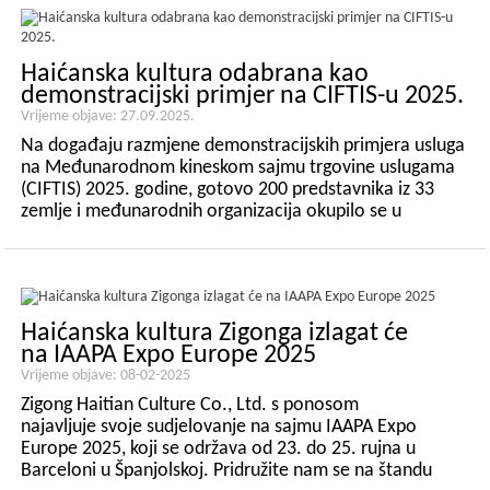
Haićanska kultura odabrana kao
demonstracijski primjer na CIFTIS-u 2025.
Vrijeme objave: 27.09.2025.
Na događaju razmjene demonstracijskih primjera usluga
na Međunarodnom kineskom sajmu trgovine uslugama
(CIFTIS) 2025. godine, gotovo 200 predstavnika iz 33
zemlje i međunarodnih organizacija okupilo se u
pekinškom parku Shougang kako bi istaknuli najnovija
događanja u globalnoj trgovini uslugama. Cen...
Haićanska kultura Zigonga izlagat će
na IAAPA Expo Europe 2025
Vrijeme objave: 08-02-2025
Zigong Haitian Culture Co., Ltd. s ponosom
najavljuje svoje sudjelovanje na sajmu IAAPA Expo
Europe 2025, koji se održava od 23. do 25. rujna u
Barceloni u Španjolskoj. Pridružite nam se na štandu