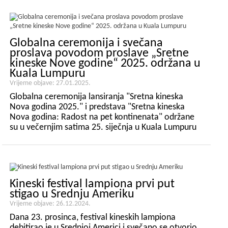
Globalna ceremonija i svečana
proslava povodom proslave „Sretne
kineske Nove godine“ 2025. održana u
Kuala Lumpuru
Vrijeme objave: 27.01.2025.
Globalna ceremonija lansiranja "Sretna kineska
Nova godina 2025." i predstava "Sretna kineska
Nova godina: Radost na pet kontinenata" održane
su u večernjim satima 25. siječnja u Kuala Lumpuru
u Maleziji.
https://www.haitianlanterns.com/uploads/Happy-
Chinese-New-Year-Global-Launching-Ceremony-
6....
Kineski festival lampiona prvi put
stigao u Srednju Ameriku
Vrijeme objave: 26.12.2024.
Dana 23. prosinca, festival kineskih lampiona
debitirao je u Srednjoj Americi i svečano se otvorio