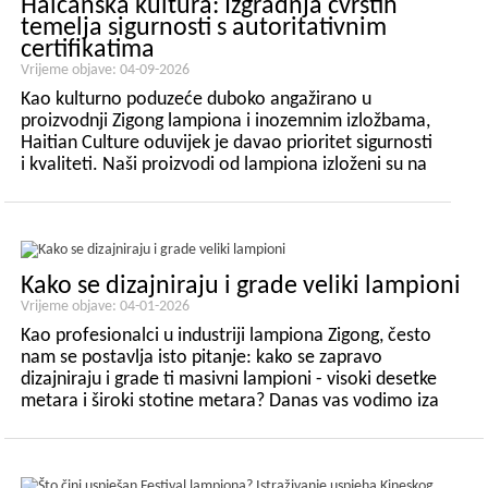
Haićanska kultura: Izgradnja čvrstih
temelja sigurnosti s autoritativnim
certifikatima
Vrijeme objave: 04-09-2026
Kao kulturno poduzeće duboko angažirano u
proizvodnji Zigong lampiona i inozemnim izložbama,
Haitian Culture oduvijek je davao prioritet sigurnosti
i kvaliteti. Naši proizvodi od lampiona izloženi su na
otvorenom u stvarnim scenama diljem svijeta
tijekom cijele godine, suočavajući se s izazovima
surovog prirodnog okoliša kao što su...
Kako se dizajniraju i grade veliki lampioni
Vrijeme objave: 04-01-2026
Kao profesionalci u industriji lampiona Zigong, često
nam se postavlja isto pitanje: kako se zapravo
dizajniraju i grade ti masivni lampioni - visoki desetke
metara i široki stotine metara? Danas vas vodimo iza
kulisa, od početne koncepcije do konačnog...