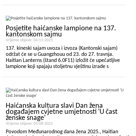
2-1315 kako biste istražili naše najnovije umjetničke
izložbe lampiona koji spajaju tradicionalnu kinesku
izradu s modernim inovacijama. Mi ćemo...
Posjetite haićanske lampione na 137.
kantonskom sajmu
Vrijeme objave: 04-11-2025
137. kineski sajam uvoza i izvoza (Kantonski sajam)
održat će se u Guangzhouu od 23. do 27. travnja.
Haitian Lanterns (štand 6.0F11) izložit će upečatljive
lampione koji spajaju stoljetnu vještinu izrade s
modernim inovacijama, ističući umjetnost kineske
kulturne rasvjete. Kada: A...
Haićanska kultura slavi Dan žena
događajem cvjetne umjetnosti 'U čast
ženske snage'
Vrijeme objave: 03-08-2025
Povodom Međunarodnog dana žena 2025., Haitian