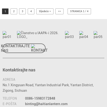
1
2
3
4
Sljedeće >
>>
STRANICA 1 / 4
KONTAKTIRAJTE
NAS
Kontaktirajte nas
ADRESA
No.1 Xingyuan Road, Yantan Industrial Park, Yantan District,
Zigong, Sichuan
TELEFON
0086-15983172848
E-POŠTA
binting@haitianlantern.com