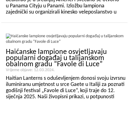
u Panama Cityju u Panami. Izložbu lampiona
zajednički su organizirali kinesko veleposlanstvo u
Panami i Ured prve dame Paname, a domaćin je bila
Udruga rodnih gradova Huaxian u Panami (Hu...
Haićanske lampione osvjetljavaju
popularni događaj u talijanskom
obalnom gradu “Favole di Luce”
Vrijeme objave: 12.03.2024.
Haitian Lanterns s oduševljenjem donosi svoju izvrsnu
iluminiranu umjetnost u srce Gaete u Italiji za poznati
godišnji festival „Favole di Luce“, koji traje do 12.
siječnja 2025. Naši živopisni prikazi, u potpunosti
proizvedeni u Europi kako bi se osigurala najviša
kvaliteta i umjetnička preciznost, stručni su...