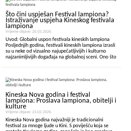
Što čini uspješan Festival lampiona?
Istraživanje uspjeha Kineskog festivala
lampiona
Vrijeme objave: 20.03.2026.
Uvod: Globalni uspon festivala kineskih lampiona
Posljednjih godina, festivali kineskih lampiona izrasli
su u neke od vizualno najupečatljivijih i kulturno
najzanimljivijih događaja na globalnoj sceni. Ono što
je započelo kao tradicionalno slavlje u Kini razvilo se
u svjetski fenomen...
Kineska Nova godina i festival
lampiona: Proslava lampiona, obitelji i
kulture
Vrijeme objave: 23.02.2026.
Kineska Nova godina najvažniji je tradicionalni
festival za mnoge ljude u Kini. S poviješću koja se