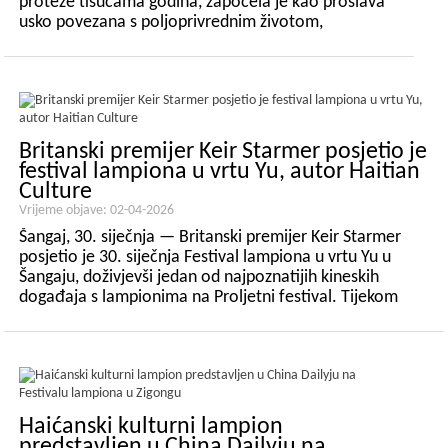
proteže tisućama godina, započela je kao proslava
usko povezana s poljoprivrednim životom,
označavajući kraj jedne godine i početak druge. S
vremenom je prerasla okvire godišnjeg doba...
Britanski premijer Keir Starmer posjetio je
festival lampiona u vrtu Yu, autor Haitian
Culture
Vrijeme objave: 02-04-2026
Šangaj, 30. siječnja — Britanski premijer Keir Starmer
posjetio je 30. siječnja Festival lampiona u vrtu Yu u
Šangaju, doživjevši jedan od najpoznatijih kineskih
događaja s lampionima na Proljetni festival. Tijekom
posjeta, premijer Starmer prošetao je preko Mosta s
devet zavoja, ušao u svoj...
Haićanski kulturni lampion
predstavljen u China Dailyju na