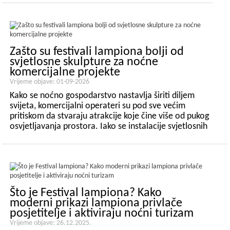
trgovačke četvrti sve se više odlučuju za festivale
lampiona...
Zašto su festivali lampiona bolji od
svjetlosne skulpture za noćne
komercijalne projekte
Vrijeme objave: 01-09-2026
Kako se noćno gospodarstvo nastavlja širiti diljem
svijeta, komercijalni operateri su pod sve većim
pritiskom da stvaraju atrakcije koje čine više od pukog
osvjetljavanja prostora. Iako se instalacije svjetlosnih
skulptura široko koriste za dodavanje vizualnog interesa
noću, mnogi projekti na kraju otkrivaju da viz...
Što je Festival lampiona? Kako
moderni prikazi lampiona privlače
posjetitelje i aktiviraju noćni turizam
Vrijeme objave: 26.12.2025.