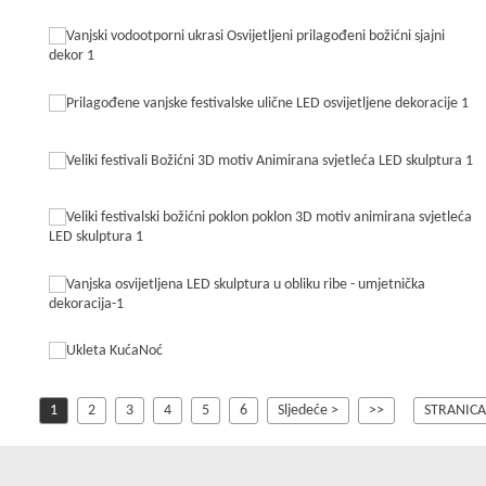
1
2
3
4
5
6
Sljedeće >
>>
STRANICA 