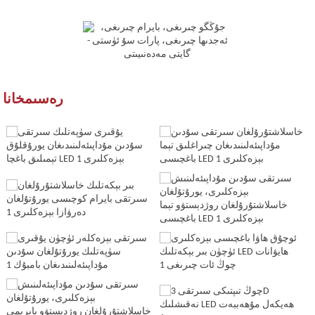
رەسىمخانا