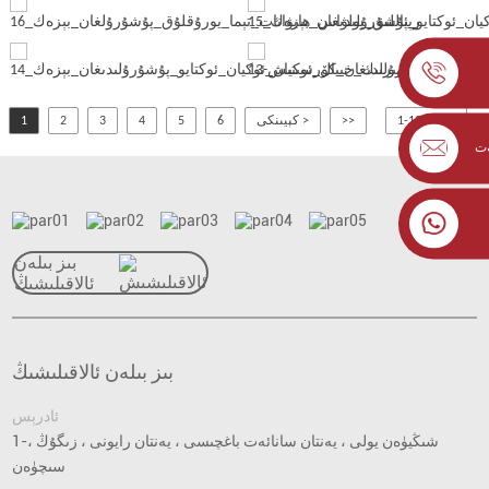
1-بەت / 12
>>
كېيىنكى >
6
5
4
3
2
1
ەت
بىز بىلەن
ئالاقىلىشىڭ
بىز بىلەن ئالاقىلىشىڭ
ئادرېس
1-شىڭيۈەن يولى ، يەنتان سانائەت باغچىسى ، يەنتان رايونى ، زىگۇڭ ،
سىچۈەن