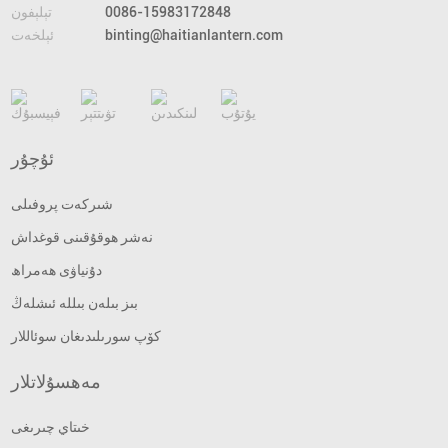
0086-15983172848
تېلېفون
binting@haitianlantern.com
ئېلخەت
ئۇچۇر
شىركەت پروفىلى
نەشر ھوقۇقىنى قوغداش
دۇنياۋى ھەمراھ
بىز بىلەن بىللە ئىشلەڭ
كۆپ سورىلىدىغان سوئاللار
مەھسۇلاتلار
خىتاي چىرىغى