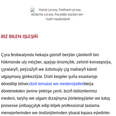
BIZ BILEN IŞLEŞIŇ
Çyra festiwalynda hekaýa gürrüň berýän çäreleriň biri
hökmünde uly möçber, ajaýyp önümçilik, zehinli konsepsiýa,
çyralaryň, peýzažyň we özboluşly çig mallaryň kämil
utgaşmasy görkezilýär. Dürli keşpler şuňa esaslanyp
döredilip bilner.
dürli temalar we medeniýetler
Ideýa
döretmekden ýerine ýetirişe çenli, biziň bölümlerimiz
medeni, taryhy we ulgam dizaýnyna ýöriteleşýärler we tutuş
prosesse ýolbaşçylyk edip biljek professional taslama
menejerlerinden we öndürijilerinden ybarat topara eýedirler.