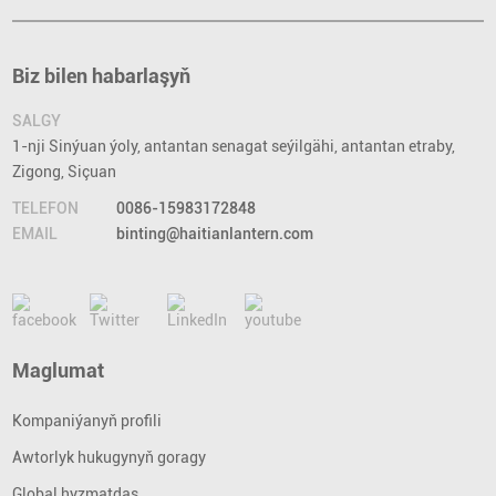
Biz bilen habarlaşyň
SALGY
1-nji Sinýuan ýoly, antantan senagat seýilgähi, antantan etraby,
Zigong, Siçuan
TELEFON
0086-15983172848
EMAIL
binting@haitianlantern.com
Maglumat
Kompaniýanyň profili
Awtorlyk hukugynyň goragy
Global hyzmatdaş