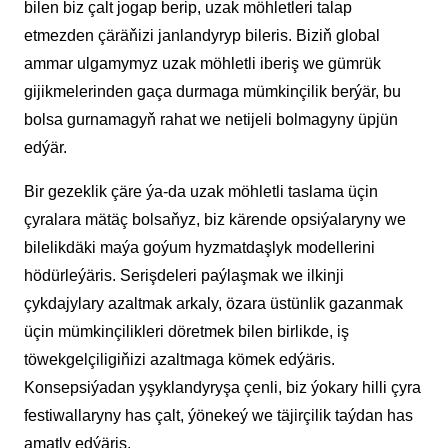
bilen biz çalt jogap berip, uzak möhletleri talap
etmezden çäräňizi janlandyryp bileris. Biziň global
ammar ulgamymyz uzak möhletli iberiş we gümrük
gijikmelerinden gaça durmaga mümkinçilik berýär, bu
bolsa gurnamagyň rahat we netijeli bolmagyny üpjün
edýär.
Bir gezeklik çäre ýa-da uzak möhletli taslama üçin
çyralara mätäç bolsaňyz, biz kärende opsiýalaryny we
bilelikdäki maýa goýum hyzmatdaşlyk modellerini
hödürleýäris. Serişdeleri paýlaşmak we ilkinji
çykdajylary azaltmak arkaly, özara üstünlik gazanmak
üçin mümkinçilikleri döretmek bilen birlikde, iş
töwekgelçiligiňizi azaltmaga kömek edýäris.
Konsepsiýadan yşyklandyryşa çenli, biz ýokary hilli çyra
festiwallaryny has çalt, ýönekeý we täjirçilik taýdan has
amatly edýäris.