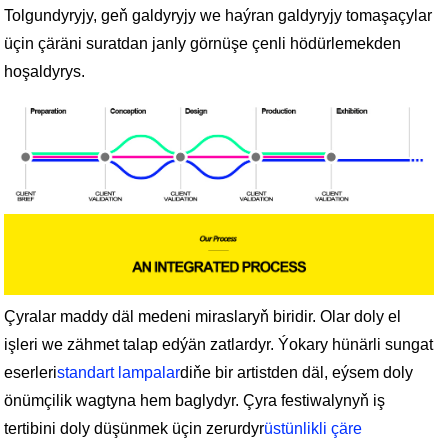
Tolgundyryjy, geň galdyryjy we haýran galdyryjy tomaşaçylar
üçin çäräni suratdan janly görnüşe çenli hödürlemekden
hoşaldyrys.
Çyralar maddy däl medeni miraslaryň biridir. Olar doly el
işleri we zähmet talap edýän zatlardyr. Ýokary hünärli sungat
eserleri
standart lampalar
diňe bir artistden däl, eýsem doly
önümçilik wagtyna hem baglydyr. Çyra festiwalynyň iş
tertibini doly düşünmek üçin zerurdyr
üstünlikli çäre