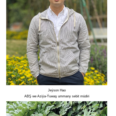
Jeýson Hao
ABŞ we Aziýa-Ýuwaş ummany sebit müdiri