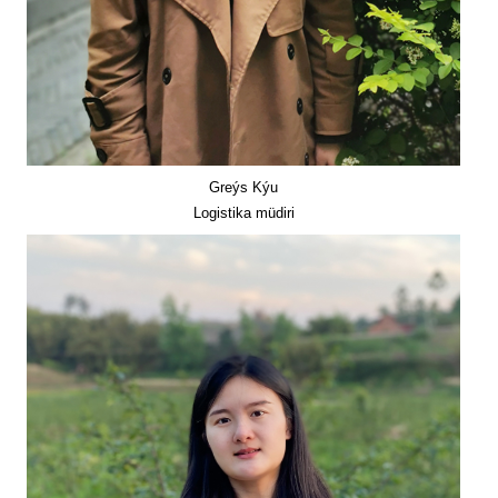
Greýs Kýu
Logistika müdiri