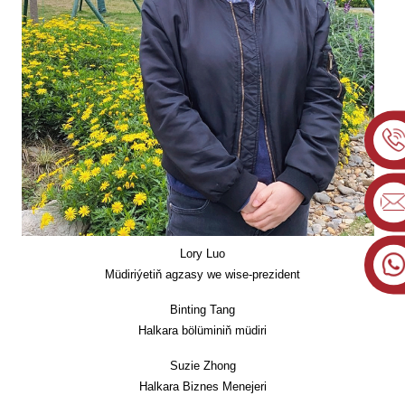
Lory Luo
Müdiriýetiň agzasy we wise-prezident
Binting Tang
Halkara bölüminiň müdiri
Suzie Zhong
Halkara Biznes Menejeri