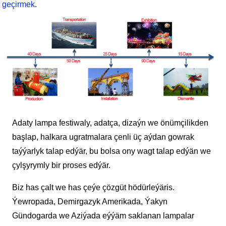
geçirmek
.
Adaty lampa festiwaly, adatça, dizaýn we önümçilikden
başlap, halkara ugratmalara çenli üç aýdan gowrak
taýýarlyk talap edýär, bu bolsa ony wagt talap edýän we
çylşyrymly bir proses edýär.
Biz has çalt we has çeýe çözgüt hödürleýäris.
Ýewropada, Demirgazyk Amerikada, Ýakyn
Gündogarda we Aziýada eýýäm saklanan lampalar