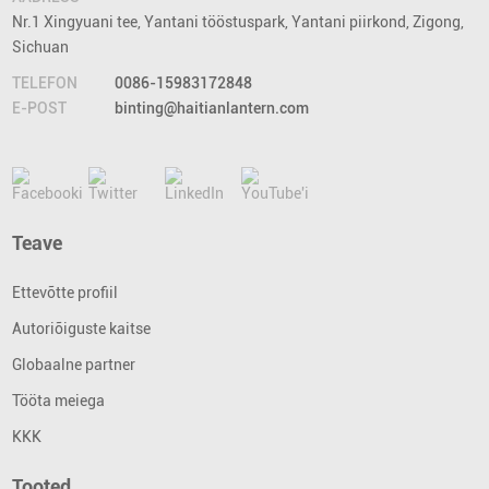
Nr.1 Xingyuani tee, Yantani tööstuspark, Yantani piirkond, Zigong,
Sichuan
TELEFON
0086-15983172848
E-POST
binting@haitianlantern.com
Teave
Ettevõtte profiil
Autoriõiguste kaitse
Globaalne partner
Tööta meiega
KKK
Tooted