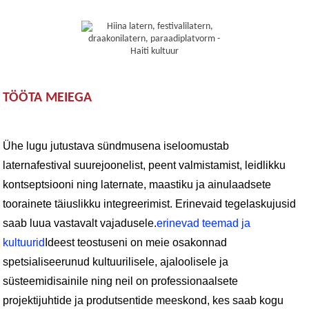
TÖÖTA MEIEGA
Ühe lugu jutustava sündmusena iseloomustab
laternafestival suurejoonelist, peent valmistamist, leidlikku
kontseptsiooni ning laternate, maastiku ja ainulaadsete
toorainete täiuslikku integreerimist. Erinevaid tegelaskujusid
saab luua vastavalt vajadusele.
erinevad teemad ja
kultuurid
Ideest teostuseni on meie osakonnad
spetsialiseerunud kultuurilisele, ajaloolisele ja
süsteemidisainile ning neil on professionaalsete
projektijuhtide ja produtsentide meeskond, kes saab kogu