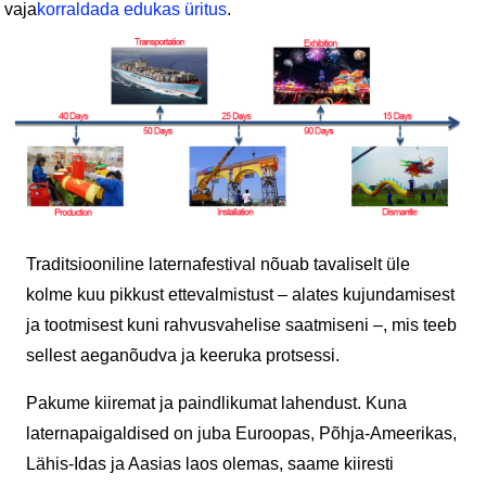
vaja
korraldada edukas üritus
.
Traditsiooniline laternafestival nõuab tavaliselt üle
kolme kuu pikkust ettevalmistust – alates kujundamisest
ja tootmisest kuni rahvusvahelise saatmiseni –, mis teeb
sellest aeganõudva ja keeruka protsessi.
Pakume kiiremat ja paindlikumat lahendust. Kuna
laternapaigaldised on juba Euroopas, Põhja-Ameerikas,
Lähis-Idas ja Aasias laos olemas, saame kiiresti