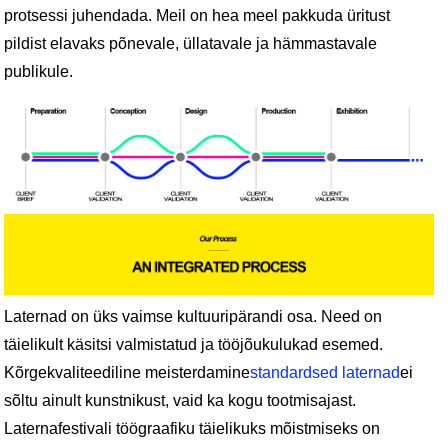
protsessi juhendada. Meil ​​on hea meel pakkuda üritust
pildist elavaks põnevale, üllatavale ja hämmastavale
publikule.
Laternad on üks vaimse kultuuripärandi osa. Need on
täielikult käsitsi valmistatud ja tööjõukulukad esemed.
Kõrgekvaliteediline meisterdamine
standardsed laternad
ei
sõltu ainult kunstnikust, vaid ka kogu tootmisajast.
Laternafestivali töögraafiku täielikuks mõistmiseks on