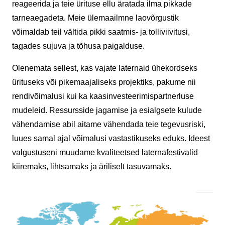
reageerida ja teie ürituse ellu äratada ilma pikkade
tarneaegadeta. Meie ülemaailmne laovõrgustik
võimaldab teil vältida pikki saatmis- ja tolliviivitusi,
tagades sujuva ja tõhusa paigalduse.
Olenemata sellest, kas vajate laternaid ühekordseks
ürituseks või pikemaajaliseks projektiks, pakume nii
rendivõimalusi kui ka kaasinvesteerimispartnerluse
mudeleid. Ressursside jagamise ja esialgsete kulude
vähendamise abil aitame vähendada teie tegevusriski,
luues samal ajal võimalusi vastastikuseks eduks. Ideest
valgustuseni muudame kvaliteetsed laternafestivalid
kiiremaks, lihtsamaks ja äriliselt tasuvamaks.