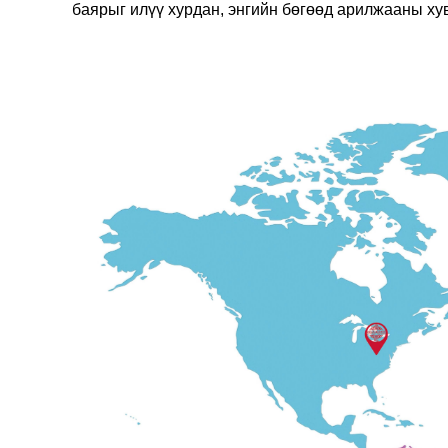
баярыг илүү хурдан, энгийн бөгөөд арилжааны хув