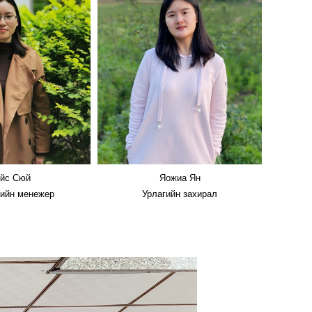
эйс Сюй
Яожиа Ян
кийн менежер
Урлагийн захирал