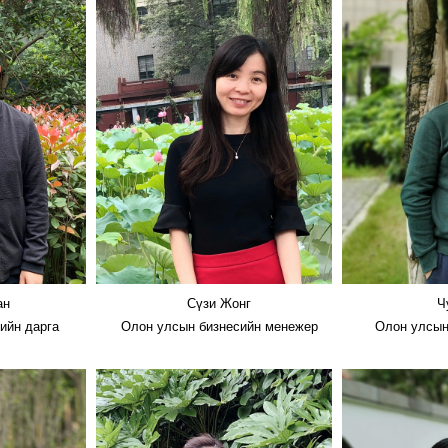
ан
Сүзи Жонг
Ч
ийн дарга
Олон улсын бизнесийн менежер
Олон улсын