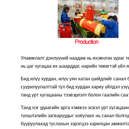
Уламжлалт дэнлүүний наадам нь ихэвчлэн зураг тө
нь цаг хугацаа их шаарддаг, нарийн төвөгтэй үйл 
Бид илүү хурдан, илүү уян хатан шийдлийг санал 
суурилуулалттай тул бид хурдан хариу үйлдэл үзү
танд урт хугацааны тээвэрлэлт болон гаалийн саа
Танд нэг удаагийн арга хэмжээ эсвэл урт хугацаа
түншлэлийн загваруудыг хоёуланг нь санал болго
бууруулахад туслахын зэрэгцээ харилцан амжилта