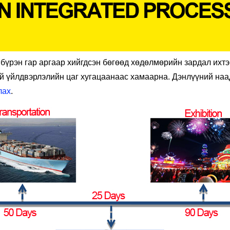
 бүрэн гар аргаар хийгдсэн бөгөөд хөдөлмөрийн зардал ихтэ
ий үйлдвэрлэлийн цаг хугацаанаас хамаарна. Дэнлүүний на
лах
.