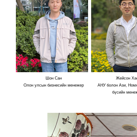
Шон Сан
Жейсон Ха
Олон улсын бизнесийн менежер
АНУ болон Ази, Ном
бүсийн мене