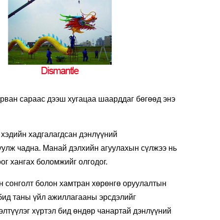
урван сараас дээш хугацаа шаарддаг бөгөөд энэ
 хэдийн хадгалагдсан дэнлүүний
руулж чадна. Манай дэлхийн агуулахын сүлжээ нь
ог хангах боломжийг олгодог.
йн сонголт болон хамтран хөрөнгө оруулалтын
 бид таны үйл ажиллагааны эрсдэлийг
элтүүлэг хүртэл бид өндөр чанартай дэнлүүний