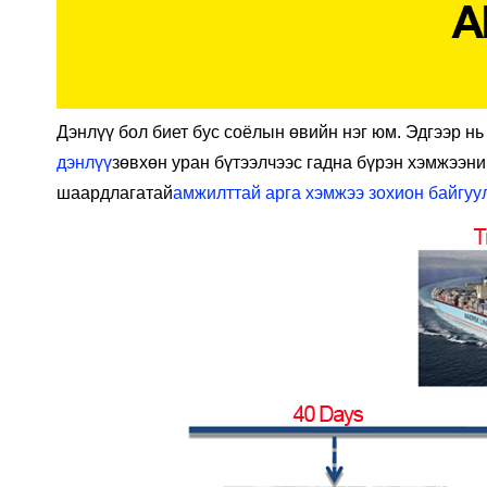
Дэнлүү бол биет бус соёлын өвийн нэг юм. Эдгээр нь
дэнлүү
зөвхөн уран бүтээлчээс гадна бүрэн хэмжээн
шаардлагатай
амжилттай арга хэмжээ зохион байгуу