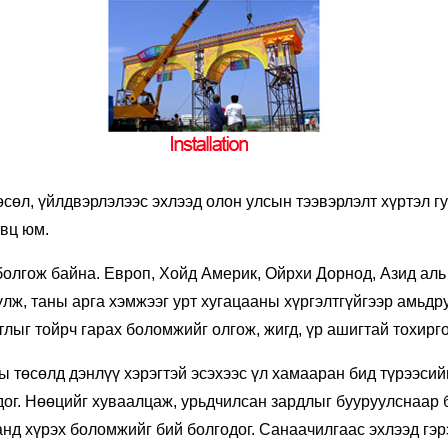
сөл, үйлдвэрлэлээс эхлээд олон улсын тээвэрлэлт хүртэл г
явц юм.
болгож байна. Европ, Хойд Америк, Ойрхи Дорнод, Азид аль
үлж, таны арга хэмжээг урт хугацааны хүргэлтгүйгээр амьд
тлыг тойрч гарах боломжийг олгож, жигд, үр ашигтай тохирго
ны төсөлд дэнлүү хэрэгтэй эсэхээс үл хамааран бид түрээси
дог. Нөөцийг хуваалцаж, урьдчилсан зардлыг бууруулснаар
нд хүрэх боломжийг бий болгодог. Санаачилгаас эхлээд гэр