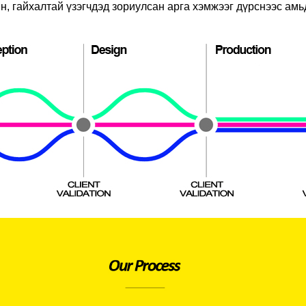
н, гайхалтай үзэгчдэд зориулсан арга хэмжээг дүрснээс амь