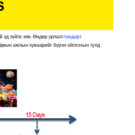
й эд зүйлс юм. Өндөр урлал
стандарт
адмын ажлын хуваарийг бүрэн ойлгохын тулд