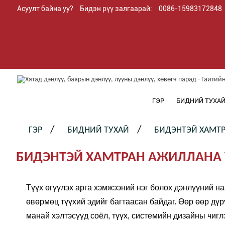
Асуулт байна уу?
Бидэн рүү залгаарай:
0086-15983172848
ГЭР
БИДНИЙ ТУХА
ГЭР
БИДНИЙ ТУХАЙ
БИДЭНТЭЙ ХАМТР
БИДЭНТЭЙ ХАМТРАН АЖИЛЛАНА 
Түүх өгүүлэх арга хэмжээний нэг болох дэнлүүний на
өвөрмөц түүхий эдийг багтаасан байдаг. Өөр өөр дүр
манай хэлтэсүүд соёл, түүх, системийн дизайны чиг