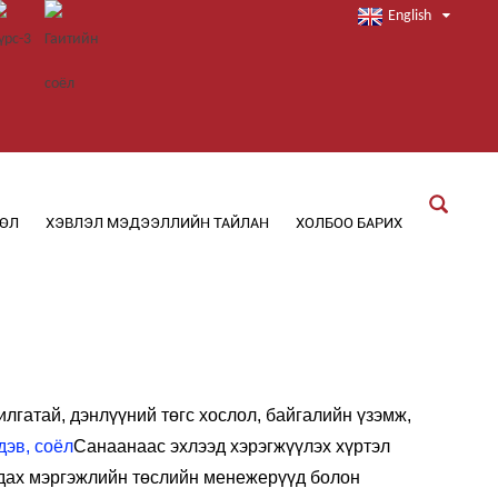
English
СӨЛ
ХЭВЛЭЛ МЭДЭЭЛЛИЙН ТАЙЛАН
ХОЛБОО БАРИХ
илгатай, дэнлүүний төгс хослол, байгалийн үзэмж,
дэв, соёл
Санаанаас эхлээд хэрэгжүүлэх хүртэл
чадах мэргэжлийн төслийн менежерүүд болон