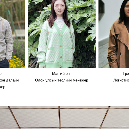
о
Мэгги Зенг
Гр
хон далайн
Олон улсын төслийн менежер
Логисти
жер