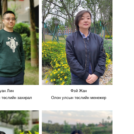
уан Лин
Фэй Жан
 төслийн захирал
Олон улсын төслийн менежер