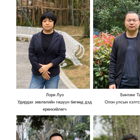
Лори Луо
Бинтинг Т
Удирдах зөвлөлийн гишүүн бөгөөд дэд
Олон улсын хэлтс
ерөнхийлөгч