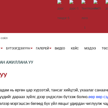
Й
БҮТЭЭГДЭХҮҮН
ГАЛЕРЕЙ
ВИДЕО
КЕЙС
МЭДЭЭ
ТӨ
АН АЖИЛЛАНА УУ
УУ
адам нь өргөн цар хүрээтэй, тансаг хийцтэй, ухаалаг санаач
үүдийг дараах зүйлс дээр үндэслэн бүтээж болно.
өөр өөр сэ
лэлээр мэргэшсэн бөгөөд бүх үйл явцыг удирдан чиглүүлж 