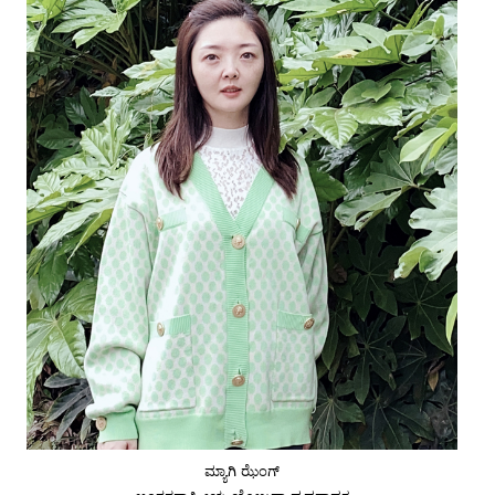
ಮ್ಯಾಗಿ ಝೆಂಗ್