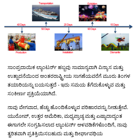
ಸಾಂಪ್ರದಾಯಿಕ ಲ್ಯಾಂಟರ್ನ್ ಹಬ್ಬವು ಸಾಮಾನ್ಯವಾಗಿ ವಿನ್ಯಾಸ ಮತ್ತು
ಉತ್ಪಾದನೆಯಿಂದ ಅಂತರರಾಷ್ಟ್ರೀಯ ಸಾಗಣೆಯವರೆಗೆ ಮೂರು ತಿಂಗಳ
ತಯಾರಿಯನ್ನು ಬಯಸುತ್ತದೆ - ಇದು ಸಮಯ ತೆಗೆದುಕೊಳ್ಳುವ ಮತ್ತು
ಸಂಕೀರ್ಣ ಪ್ರಕ್ರಿಯೆಯಾಗಿದೆ.
ನಾವು ವೇಗವಾದ, ಹೆಚ್ಚು ಹೊಂದಿಕೊಳ್ಳುವ ಪರಿಹಾರವನ್ನು ನೀಡುತ್ತೇವೆ.
ಯುರೋಪ್, ಉತ್ತರ ಅಮೆರಿಕಾ, ಮಧ್ಯಪ್ರಾಚ್ಯ ಮತ್ತು ಏಷ್ಯಾದಾದ್ಯಂತ
ಈಗಾಗಲೇ ಸಂಗ್ರಹಿಸಲಾದ ಲ್ಯಾಂಟರ್ನ್ ಅಳವಡಿಕೆಗಳೊಂದಿಗೆ, ನಾವು
ತ್ವರಿತವಾಗಿ ಪ್ರತಿಕ್ರಿಯಿಸಬಹುದು ಮತ್ತು ದೀರ್ಘಾವಧಿಯ