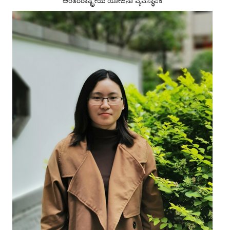
ಅಂತರರಾಷ್ಟ್ರೀಯ ಯೋಜನಾ ವ್ಯವಸ್ಥಾಪಕ