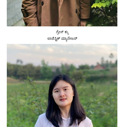
ಗ್ರೇಸ್ ಕ್ಸು
ಲಾಜಿಸ್ಟಿಕ್ ಮ್ಯಾನೇಜರ್