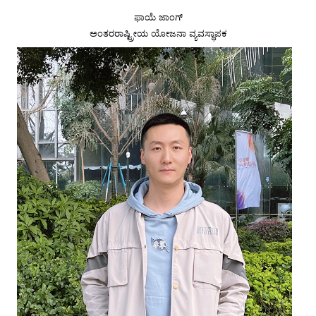
ಫಾಯೆ ಜಾಂಗ್
ಅಂತರರಾಷ್ಟ್ರೀಯ ಯೋಜನಾ ವ್ಯವಸ್ಥಾಪಕ