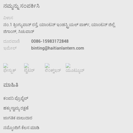
ನಮ್ಮನ್ನು ಸಂಪರ್ಕಿಸಿ
ವಿಳಾಸ
ನಂ.1 ಕ್ಸಿಂಗ್ಯುವಾನ್ ರಸ್ತೆ, ಯಾಂಟನ್ ಇಂಡಸ್ಟ್ರಿಯಲ್ ಪಾರ್ಕ್, ಯಾಂಟನ್ ಜಿಲ್ಲೆ,
ಜಿಗಾಂಗ್, ಸಿಚುವಾನ್
ದೂರವಾಣಿ
0086-15983172848
ಇಮೇಲ್
binting@haitianlantern.com
ಮಾಹಿತಿ
ಕಂಪನಿ ಪ್ರೊಫೈಲ್
ಹಕ್ಕುಸ್ವಾಮ್ಯ ರಕ್ಷಣೆ
ಜಾಗತಿಕ ಪಾಲುದಾರ
ನಮ್ಮೊಂದಿಗೆ ಕೆಲಸ ಮಾಡಿ