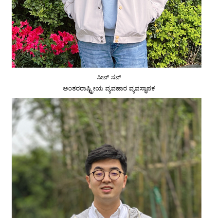
ಸೀನ್ ಸನ್
ಅಂತರರಾಷ್ಟ್ರೀಯ ವ್ಯವಹಾರ ವ್ಯವಸ್ಥಾಪಕ