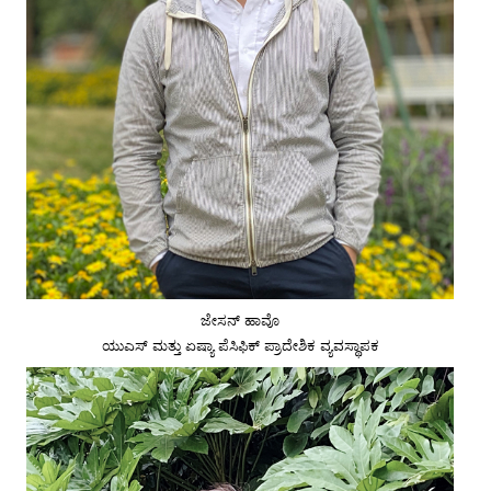
ಜೇಸನ್ ಹಾವೊ
ಯುಎಸ್ ಮತ್ತು ಏಷ್ಯಾ ಪೆಸಿಫಿಕ್ ಪ್ರಾದೇಶಿಕ ವ್ಯವಸ್ಥಾಪಕ