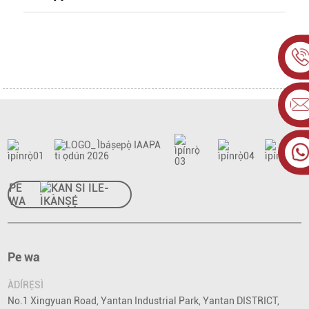
PE
WA
Pe wa
ÀDÍRẸ́SÌ
No.1 Xingyuan Road, Yantan Industrial Park, Yantan DISTRICT,