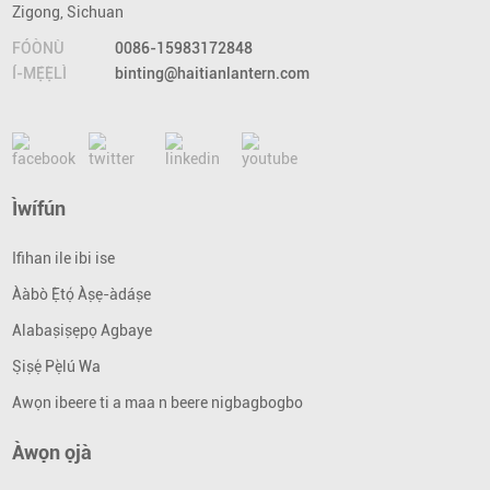
Zigong, Sichuan
FÓÒNÙ
0086-15983172848
Í-MẸ́Ẹ̀LÌ
binting@haitianlantern.com
Ìwífún
Ifihan ile ibi ise
Ààbò Ẹ̀tọ́ Àṣẹ-àdáṣe
Alabaṣiṣẹpọ Agbaye
Ṣiṣẹ́ Pẹ̀lú Wa
Awọn ibeere ti a maa n beere nigbagbogbo
Àwọn ọjà