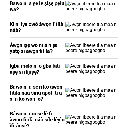
Bawo ni a ṣe le ṣiṣẹ pẹlu
wa?
Kí ni iye owó àwọn fìtílà
náà?
Àwọn iṣẹ́ wo ni a ń ṣe
yàtọ̀ sí àwọn fìtílà?
Igba melo ni o gba lati
aṣẹ si ifijiṣẹ?
Báwo ni a ṣe ń kó àwọn
fìtílà náà sínú àpótí tí a
sì ń kó wọn lọ?
Báwo ni mo ṣe lè fi
àwọn fìtílà náà sílẹ̀ lẹ́yìn
ìfiránṣẹ́?