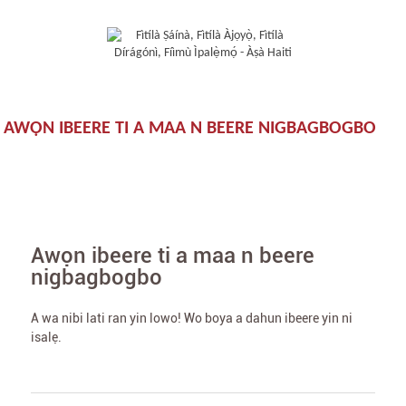
AWỌN IBEERE TI A MAA N BEERE NIGBAGBOGBO
Awọn ibeere ti a maa n beere
nigbagbogbo
A wa nibi lati ran yin lowo! Wo boya a dahun ibeere yin ni
isalẹ.