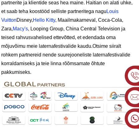
partnerite ja klientide seas hea maine. Haitian on alati uhke,
et saab teha koostööd selliste partneritega nagu
Louis
Vuitton
Disney,
Hello Kitty
, Maailmakarneval, Coca-Cola,
Zara,
Macy's
, Looping Group, China Central Television ja
teised rahvusvahelised ettevõtted, et edendada oma
mõjuvõimu meie laternafestivalide kaudu.
Otsime siiralt
rohkem partnereid nende suurejooneliste laternafestivalide
korraldamiseks ja teie linna rõõmsamate õhtute
pakkumiseks.