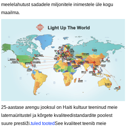
meelelahutust sadadele miljonitele inimestele üle kogu
maailma.
25-aastase arengu jooksul on Haiti kultuur teeninud meie
laternaüritustel ja kõrgete kvaliteedistandardite poolest
suure prestiiži.
tuled tooted
See kvaliteet teenib meie