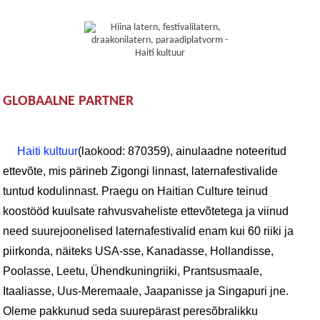
GLOBAALNE PARTNER
Haiti kultuur
(laokood: 870359), ainulaadne noteeritud
ettevõte, mis pärineb Zigongi linnast, laternafestivalide
tuntud kodulinnast. Praegu on Haitian Culture teinud
koostööd kuulsate rahvusvaheliste ettevõtetega ja viinud
need suurejoonelised laternafestivalid enam kui 60 riiki ja
piirkonda, näiteks USA-sse, Kanadasse, Hollandisse,
Poolasse, Leetu, Ühendkuningriiki, Prantsusmaale,
Itaaliasse, Uus-Meremaale, Jaapanisse ja Singapuri jne.
Oleme pakkunud seda suurepärast peresõbralikku