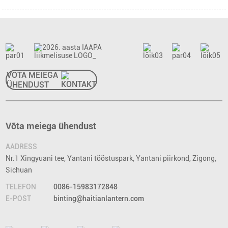
VÕTA MEIEGA
ÜHENDUST
Võta meiega ühendust
AADRESS
Nr.1 Xingyuani tee, Yantani tööstuspark, Yantani piirkond, Zigong,
Sichuan
TELEFON
0086-15983172848
E-POST
binting@haitianlantern.com