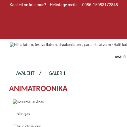
Kas teil on küsimus?
Helistage meile:
0086-15983172848
AVALE
AVALEHT
GALERII
ANIMATROONIKA