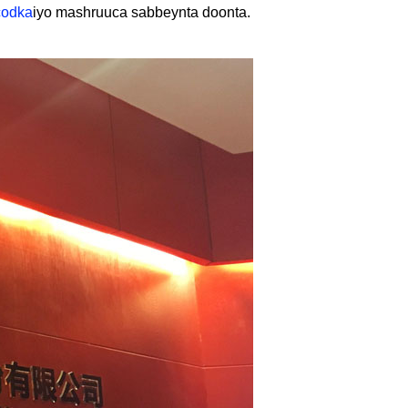
codka
iyo mashruuca sabbeynta doonta.