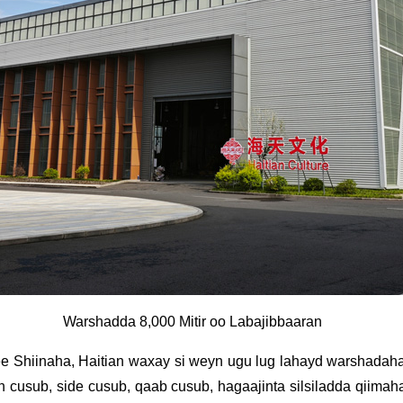
Warshadda 8,000 Mitir oo Labajibbaaran
ee Shiinaha, Haitian waxay si weyn ugu lug lahayd warshada
iin cusub, side cusub, qaab cusub, hagaajinta silsiladda qii