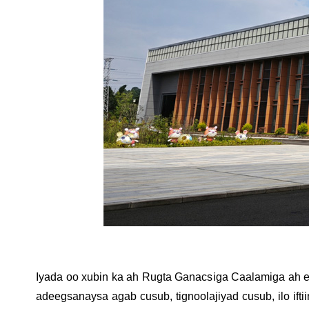
Iyada oo xubin ka ah Rugta Ganacsiga Caalamiga ah 
adeegsanaysa agab cusub, tignoolajiyad cusub, ilo ift