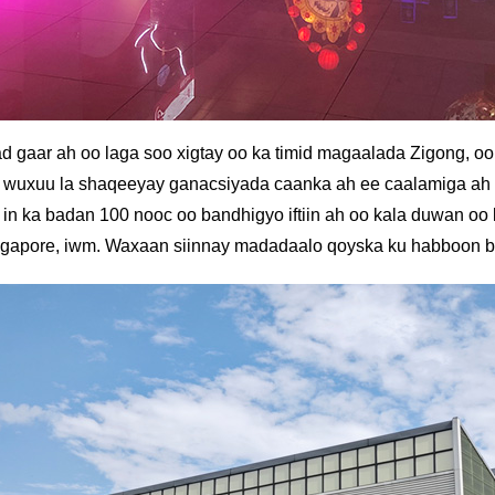
ad gaar ah oo laga soo xigtay oo ka timid magaalada Zigong, 
tian wuxuu la shaqeeyay ganacsiyada caanka ah ee caalamiga 
in ka badan 100 nooc oo bandhigyo iftiin ah oo kala duwan o
ngapore, iwm. Waxaan siinnay madadaalo qoyska ku habboon bo