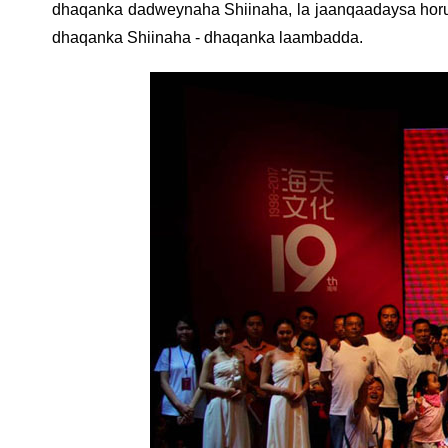
dhaqanka dadweynaha Shiinaha, la jaanqaadaysa horuma
dhaqanka Shiinaha - dhaqanka laambadda.