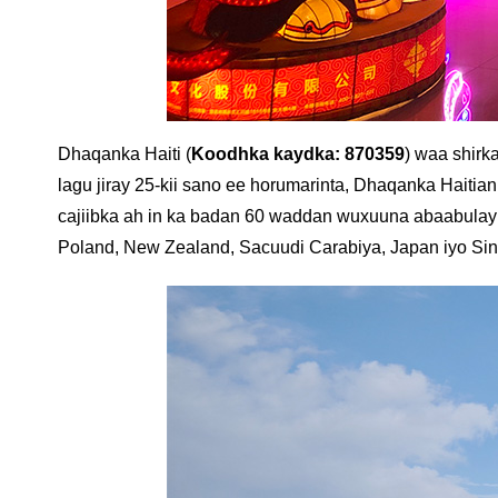
Dhaqanka Haiti (
Koodhka kaydka: 870359
) waa shirk
lagu jiray 25-kii sano ee horumarinta, Dhaqanka Hai
cajiibka ah in ka badan 60 waddan wuxuuna abaabulay 
Poland, New Zealand, Sacuudi Carabiya, Japan iyo Si