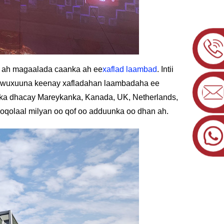
oo ah magaalada caanka ah ee
xaflad laambad
. Intii
ah wuxuuna keenay xafladahan laambadaha ee
o ka dhacay Mareykanka, Kanada, UK, Netherlands,
qolaal milyan oo qof oo adduunka oo dhan ah.