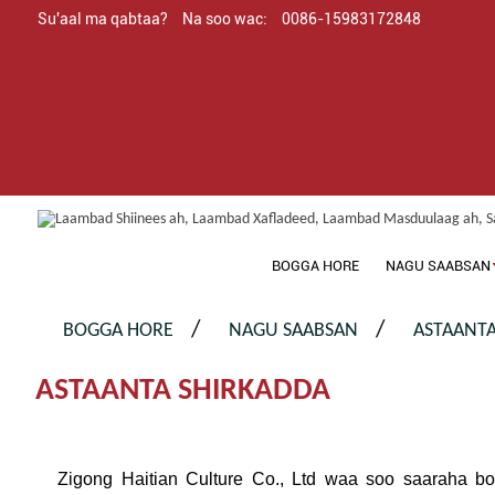
Su'aal ma qabtaa?
Na soo wac:
0086-15983172848
BOGGA HORE
NAGU SAABSAN
BOGGA HORE
NAGU SAABSAN
ASTAANTA
ASTAANTA SHIRKADDA
Zigong Haitian Culture Co., Ltd waa soo saaraha b