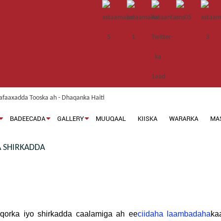
BADEECADA
GALLERY
MUUQAAL
KIISKA
WARARKA
MA
 SHIRKADDA
oqorka iyo shirkadda caalamiga ah ee
ciidaha laambadaha
ka