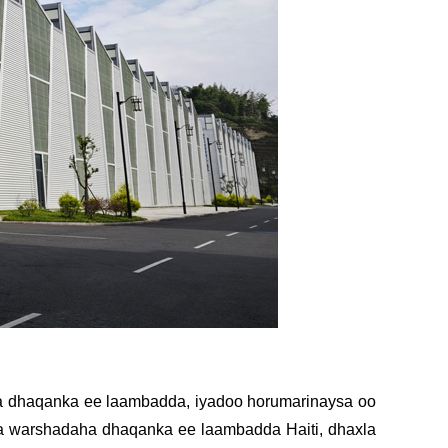
ha dhaqanka ee laambadda, iyadoo horumarinaysa oo
maha warshadaha dhaqanka ee laambadda Haiti, dhaxla