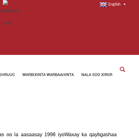
English
SHRUUC
WARBIXINTA WARBAAHINTA
NALA SOO XIRIIR
as oo la aasaasay 1998 iyo
Waxay ka qaybgashaa