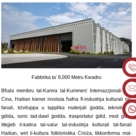
Fabbrika ta' 8,000 Metru Kwadru
Bħala membru tal-Kamra tal-Kummerċ Internazzjonali taċ-
Ċina, Haitian kienet involuta ħafna fl-industrija kulturali tal-
fanali, tiżviluppa u tapplika materjali ġodda, teknoloġija
ġdida, sorsi tad-dawl ġodda, trasportatur ġdid, mod ġdid,
ittejjeb il-katina tal-valur tal-industrija kulturali tal-fanali
Haitian, wirt il-kultura folkloristika Ċiniża, tikkonforma mal-