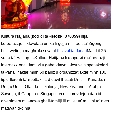
Kultura Ħajjana (
kodiċi tal-istokk: 870359
) hija
korporazzjoni kkwotata unika li ġejja mill-belt ta' Zigong, il-
belt twelidija magħrufa sew tal-
festival tal-fanali
Matul il-25
sena ta' żvilupp, il-Kultura Ħaitjana kkooperat ma' negozji
internazzjonali famużi u ġabet dawn il-festivals spettakolari
tal-fanali f'aktar minn 60 pajjiż u organizzat aktar minn 100
tip differenti ta' spettakli tad-dawl fl-Istati Uniti, il-Kanada, ir-
Renju Unit, l-Olanda, il-Polonja, New Zealand, l-Arabja
Sawdija, il-Ġappun u Singapor, eċċ. Ipprovdejna dan id-
divertiment mill-aqwa għall-familji lil mijiet ta' miljuni ta' nies
madwar id-dinja.