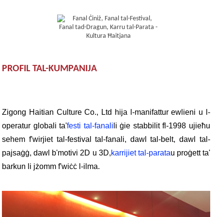
PROFIL TAL-KUMPANIJA
Zigong Haitian Culture Co., Ltd hija l-manifattur ewlieni u l-
operatur globali ta'
festi tal-fanali
li ġie stabbilit fl-1998 u
jieħu
sehem f'wirjiet tal-festival tal-fanali, dawl tal-belt, dawl tal-
pajsaġġ, dawl b'motivi 2D u 3D,
karrijiet tal-parata
u proġett ta'
barkun li jżomm f'wiċċ l-ilma.