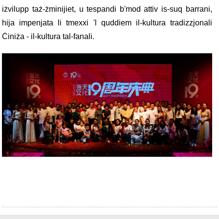
iżvilupp taż-żminijiet, u tespandi b'mod attiv is-suq barrani,
hija impenjata li tmexxi 'l quddiem il-kultura tradizzjonali
Ċiniża - il-kultura tal-fanali.