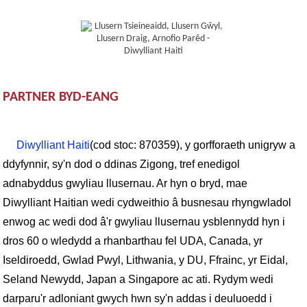
PARTNER BYD-EANG
Diwylliant Haiti
(cod stoc: 870359), y gorfforaeth unigryw a
ddyfynnir, sy'n dod o ddinas Zigong, tref enedigol
adnabyddus gwyliau llusernau. Ar hyn o bryd, mae
Diwylliant Haitian wedi cydweithio â busnesau rhyngwladol
enwog ac wedi dod â'r gwyliau llusernau ysblennydd hyn i
dros 60 o wledydd a rhanbarthau fel UDA, Canada, yr
Iseldiroedd, Gwlad Pwyl, Lithwania, y DU, Ffrainc, yr Eidal,
Seland Newydd, Japan a Singapore ac ati. Rydym wedi
darparu'r adloniant gwych hwn sy'n addas i deuluoedd i