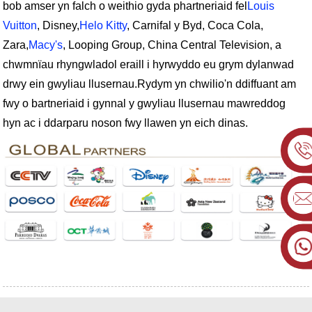
bob amser yn falch o weithio gyda phartneriaid fel
Louis
Vuitton
, Disney,
Helo Kitty
, Carnifal y Byd, Coca Cola,
Zara,
Macy's
, Looping Group, China Central Television, a
chwmnïau rhyngwladol eraill i hyrwyddo eu grym dylanwad
drwy ein gwyliau llusernau.
Rydym yn chwilio'n ddiffuant am
fwy o bartneriaid i gynnal y gwyliau llusernau mawreddog
hyn ac i ddarparu noson fwy llawen yn eich dinas.