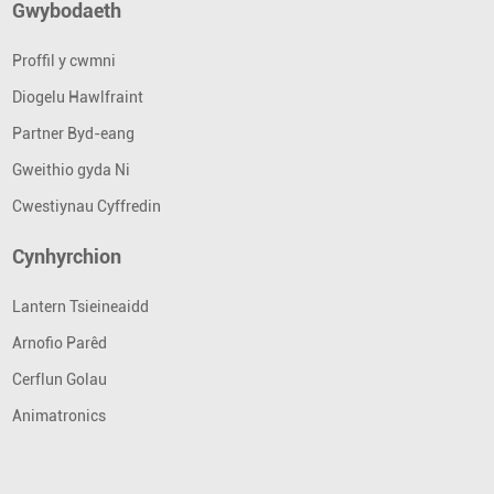
Gwybodaeth
Proffil y cwmni
Diogelu Hawlfraint
Partner Byd-eang
Gweithio gyda Ni
Cwestiynau Cyffredin
Cynhyrchion
Lantern Tsieineaidd
Arnofio Parêd
Cerflun Golau
Animatronics