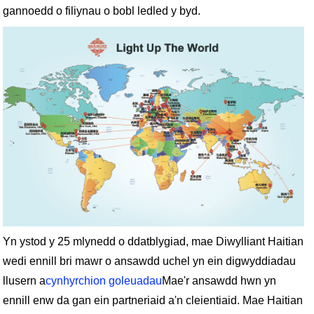
gannoedd o filiynau o bobl ledled y byd.
Yn ystod y 25 mlynedd o ddatblygiad, mae Diwylliant Haitian
wedi ennill bri mawr o ansawdd uchel yn ein digwyddiadau
llusern a
cynhyrchion goleuadau
Mae'r ansawdd hwn yn
ennill enw da gan ein partneriaid a'n cleientiaid. Mae Haitian