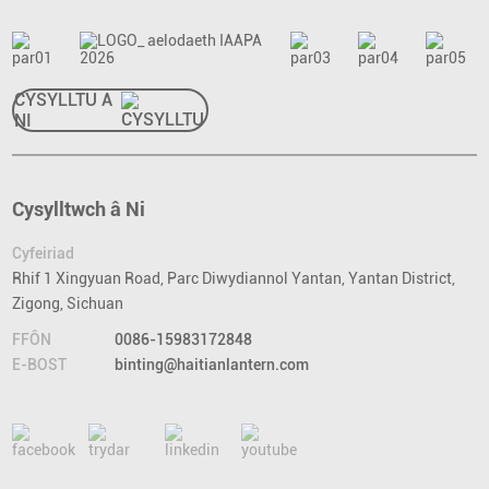
CYSYLLTU Â
NI
Cysylltwch â Ni
Cyfeiriad
Rhif 1 Xingyuan Road, Parc Diwydiannol Yantan, Yantan District,
Zigong, Sichuan
FFÔN
0086-15983172848
E-BOST
binting@haitianlantern.com