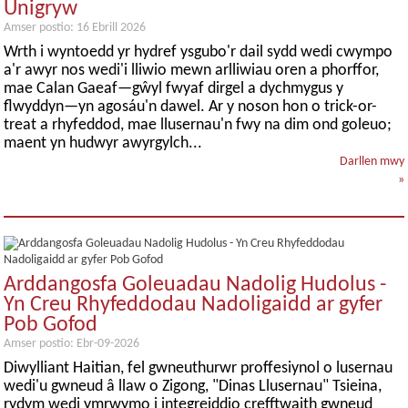
Unigryw
Amser postio: 16 Ebrill 2026
Wrth i wyntoedd yr hydref ysgubo'r dail sydd wedi cwympo
a'r awyr nos wedi'i lliwio mewn arlliwiau oren a phorffor,
mae Calan Gaeaf—gŵyl fwyaf dirgel a dychmygus y
flwyddyn—yn agosáu'n dawel. Ar y noson hon o trick-or-
treat a rhyfeddod, mae llusernau'n fwy na dim ond goleuo;
maent yn hudwyr awyrgylch...
Darllen mwy
»
Arddangosfa Goleuadau Nadolig Hudolus -
Yn Creu Rhyfeddodau Nadoligaidd ar gyfer
Pob Gofod
Amser postio: Ebr-09-2026
Diwylliant Haitian, fel gwneuthurwr proffesiynol o lusernau
wedi'u gwneud â llaw o Zigong, "Dinas Llusernau" Tsieina,
rydym wedi ymrwymo i integreiddio crefftwaith gwneud