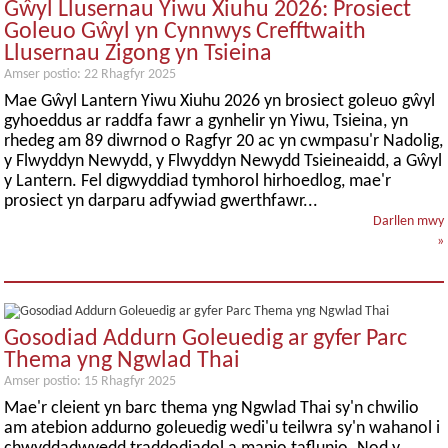
Gŵyl Llusernau Yiwu Xiuhu 2026: Prosiect
Goleuo Gŵyl yn Cynnwys Crefftwaith
Llusernau Zigong yn Tsieina
Amser postio: 22 Rhagfyr 2025
Mae Gŵyl Lantern Yiwu Xiuhu 2026 yn brosiect goleuo gŵyl
gyhoeddus ar raddfa fawr a gynhelir yn Yiwu, Tsieina, yn
rhedeg am 89 diwrnod o Ragfyr 20 ac yn cwmpasu'r Nadolig,
y Flwyddyn Newydd, y Flwyddyn Newydd Tsieineaidd, a Gŵyl
y Lantern. Fel digwyddiad tymhorol hirhoedlog, mae'r
prosiect yn darparu adfywiad gwerthfawr...
Darllen mwy
»
Gosodiad Addurn Goleuedig ar gyfer Parc
Thema yng Ngwlad Thai
Amser postio: 15 Rhagfyr 2025
Mae'r cleient yn barc thema yng Ngwlad Thai sy'n chwilio
am atebion addurno goleuedig wedi'u teilwra sy'n wahanol i