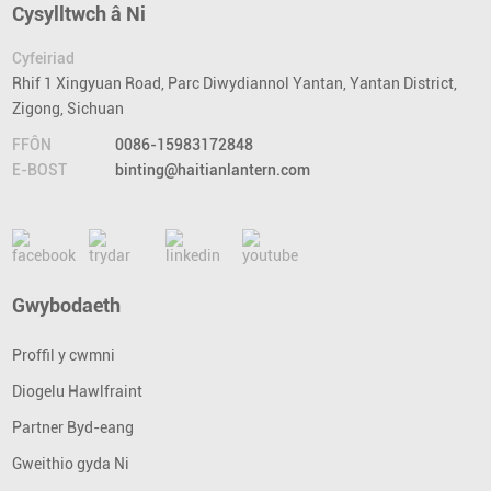
Cysylltwch â Ni
Cyfeiriad
Rhif 1 Xingyuan Road, Parc Diwydiannol Yantan, Yantan District,
Zigong, Sichuan
FFÔN
0086-15983172848
E-BOST
binting@haitianlantern.com
Gwybodaeth
Proffil y cwmni
Diogelu Hawlfraint
Partner Byd-eang
Gweithio gyda Ni