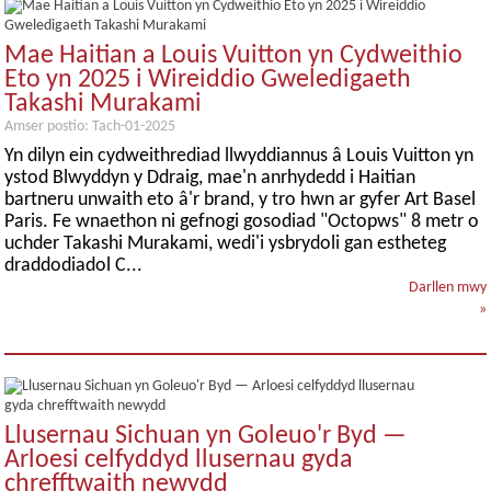
Mae Haitian a Louis Vuitton yn Cydweithio
Eto yn 2025 i Wireiddio Gweledigaeth
Takashi Murakami
Amser postio: Tach-01-2025
Yn dilyn ein cydweithrediad llwyddiannus â Louis Vuitton yn
ystod Blwyddyn y Ddraig, mae'n anrhydedd i Haitian
bartneru unwaith eto â'r brand, y tro hwn ar gyfer Art Basel
Paris. Fe wnaethon ni gefnogi gosodiad "Octopws" 8 metr o
uchder Takashi Murakami, wedi'i ysbrydoli gan estheteg
draddodiadol C...
Darllen mwy
»
Llusernau Sichuan yn Goleuo'r Byd —
Arloesi celfyddyd llusernau gyda
chrefftwaith newydd