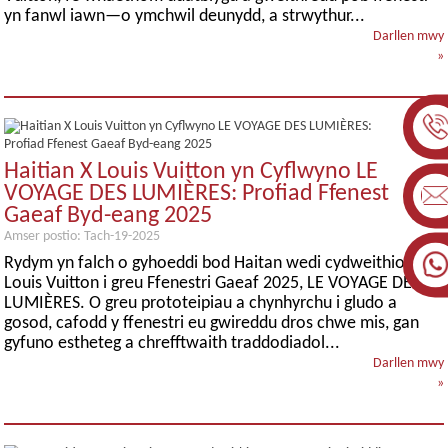
yn fanwl iawn—o ymchwil deunydd, a strwythur...
Darllen mwy
»
Haitian X Louis Vuitton yn Cyflwyno LE
VOYAGE DES LUMIÈRES: Profiad Ffenest
Gaeaf Byd-eang 2025
Amser postio: Tach-19-2025
Rydym yn falch o gyhoeddi bod Haitan wedi cydweithio â
Louis Vuitton i greu Ffenestri Gaeaf 2025, LE VOYAGE DES
LUMIÈRES. O greu prototeipiau a chynhyrchu i gludo a
gosod, cafodd y ffenestri eu gwireddu dros chwe mis, gan
gyfuno estheteg a chrefftwaith traddodiadol...
Darllen mwy
»