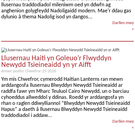
llusernau traddodiadol mileniwm oed yn ddwfn ag
anghenion golygfeydd Nadoligaidd modern. Mae'r ddau gas
dylunio â thema Nadolig isod yn dangos...
Darllen mwy
»
Llusernau Haiti yn Goleuo'r Flwyddyn
Newydd Tsieineaidd yn yr Aifft
Amser postio: Chwefror-25-2026
Ym mis Chwefror, cymerodd Haitian Lanterns ran mewn
arddangosfa llusernau Blwyddyn Newydd Tsieineaidd ar
raddfa fawr ym Mharc Teuluol Cairo Newydd, un o barciau
cyhoeddus allweddol y ddinas. Roedd yr arddangosfa yn
rhan o raglen ddiwylliannol “Blwyddyn Newydd Tsieineaidd
Hapus” a daeth â llusernau Blwyddyn Newydd Tsieineaidd
traddodiadol i addaw...
Darllen mwy
»