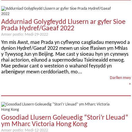
Addurniad Golygfeydd Llusern ar gyfer Sioe
Prada Hydref/Gaeaf 2022
Amser postio: Medi-29-2022
Ym mis Awst, mae Prada yn cyflwyno casgliadau menywod a
dynion Hydref/Gaeaf 2022 mewn un sioe ffasiwn ym Mhlas
y Tywysog Jun yn Beijing. Mae cast y sioeau hyn yn cynnwys
rhai actorion, eilunod a supermodelau Tsieineaidd enwog.
Mae pedwar cant o westeion o wahanol feysydd yn
arbenigwyr mewn cerddoriaeth, mo...
Darllen mwy
»
Gosodiad Llusern Goleuedig “Stori’r Lleuad”
ym Mharc Victoria Hong Kong
Amser postio: Medi-12-2022