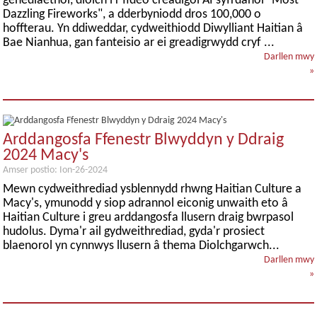
genedlaethol, diolch i'r fideo creadigol AI syfrdanol "Most
Dazzling Fireworks", a dderbyniodd dros 100,000 o
hoffterau. Yn ddiweddar, cydweithiodd Diwylliant Haitian â
Bae Nianhua, gan fanteisio ar ei greadigrwydd cryf ...
Darllen mwy
»
Arddangosfa Ffenestr Blwyddyn y Ddraig
2024 Macy's
Amser postio: Ion-26-2024
Mewn cydweithrediad ysblennydd rhwng Haitian Culture a
Macy's, ymunodd y siop adrannol eiconig unwaith eto â
Haitian Culture i greu arddangosfa llusern draig bwrpasol
hudolus. Dyma'r ail gydweithrediad, gyda'r prosiect
blaenorol yn cynnwys llusern â thema Diolchgarwch...
Darllen mwy
»