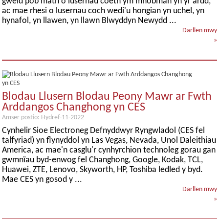
gweld pob math o lusernau coeth ym mhobman yn yr ardd,
ac mae rhesi o lusernau coch wedi'u hongian yn uchel, yn
hynafol, yn llawen, yn llawn Blwyddyn Newydd ...
Darllen mwy
»
Blodau Llusern Blodau Peony Mawr ar Fwth
Arddangos Changhong yn CES
Amser postio: Hydref-11-2022
Cynhelir Sioe Electroneg Defnyddwyr Ryngwladol (CES fel
talfyriad) yn flynyddol yn Las Vegas, Nevada, Unol Daleithiau
America, ac mae'n casglu'r cynhyrchion technoleg gorau gan
gwmnïau byd-enwog fel Changhong, Google, Kodak, TCL,
Huawei, ZTE, Lenovo, Skyworth, HP, Toshiba ledled y byd.
Mae CES yn gosod y ...
Darllen mwy
»