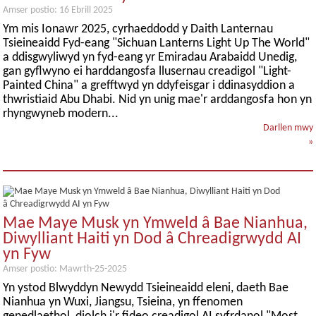
Amser postio: 16 Ebrill 2025
Ym mis Ionawr 2025, cyrhaeddodd y Daith Lanternau
Tsieineaidd Fyd-eang "Sichuan Lanterns Light Up The World"
a ddisgwyliwyd yn fyd-eang yr Emiradau Arabaidd Unedig,
gan gyflwyno ei harddangosfa llusernau creadigol "Light-
Painted China" a grefftwyd yn ddyfeisgar i ddinasyddion a
thwristiaid Abu Dhabi. Nid yn unig mae'r arddangosfa hon yn
rhyngwyneb modern...
Darllen mwy
»
Mae Maye Musk yn Ymweld â Bae Nianhua,
Diwylliant Haiti yn Dod â Chreadigrwydd AI
yn Fyw
Amser postio: Mawrth-25-2025
Yn ystod Blwyddyn Newydd Tsieineaidd eleni, daeth Bae
Nianhua yn Wuxi, Jiangsu, Tsieina, yn ffenomen