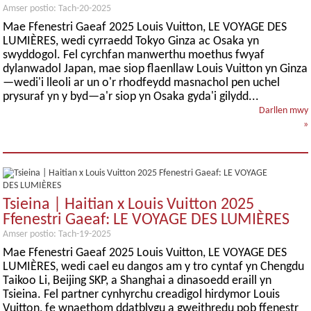
Amser postio: Tach-20-2025
Mae Ffenestri Gaeaf 2025 Louis Vuitton, LE VOYAGE DES
LUMIÈRES, wedi cyrraedd Tokyo Ginza ac Osaka yn
swyddogol. Fel cyrchfan manwerthu moethus fwyaf
dylanwadol Japan, mae siop flaenllaw Louis Vuitton yn Ginza
—wedi'i lleoli ar un o'r rhodfeydd masnachol pen uchel
prysuraf yn y byd—a'r siop yn Osaka gyda'i gilydd...
Darllen mwy
»
Tsieina | Haitian x Louis Vuitton 2025
Ffenestri Gaeaf: LE VOYAGE DES LUMIÈRES
Amser postio: Tach-19-2025
Mae Ffenestri Gaeaf 2025 Louis Vuitton, LE VOYAGE DES
LUMIÈRES, wedi cael eu dangos am y tro cyntaf yn Chengdu
Taikoo Li, Beijing SKP, a Shanghai a dinasoedd eraill yn
Tsieina. Fel partner cynhyrchu creadigol hirdymor Louis
Vuitton, fe wnaethom ddatblygu a gweithredu pob ffenestr