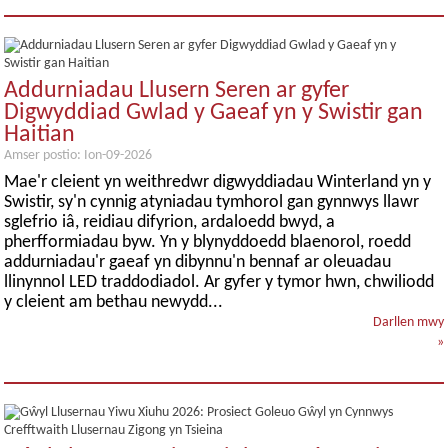
Addurniadau Llusern Seren ar gyfer
Digwyddiad Gwlad y Gaeaf yn y Swistir gan
Haitian
Amser postio: Ion-09-2026
Mae'r cleient yn weithredwr digwyddiadau Winterland yn y
Swistir, sy'n cynnig atyniadau tymhorol gan gynnwys llawr
sglefrio iâ, reidiau difyrion, ardaloedd bwyd, a
pherfformiadau byw. Yn y blynyddoedd blaenorol, roedd
addurniadau'r gaeaf yn dibynnu'n bennaf ar oleuadau
llinynnol LED traddodiadol. Ar gyfer y tymor hwn, chwiliodd
y cleient am bethau newydd...
Darllen mwy
»