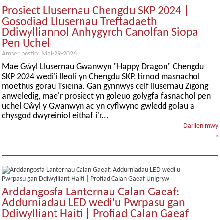
Prosiect Llusernau Chengdu SKP 2024 |
Gosodiad Llusernau Treftadaeth
Ddiwylliannol Anhygyrch Canolfan Siopa
Pen Uchel
Amser postio: Mai-29-2026
Mae Gŵyl Llusernau Gwanwyn "Happy Dragon" Chengdu
SKP 2024 wedi'i lleoli yn Chengdu SKP, tirnod masnachol
moethus gorau Tsieina. Gan gynnwys celf llusernau Zigong
anweledig, mae'r prosiect yn goleuo golygfa fasnachol pen
uchel Gŵyl y Gwanwyn ac yn cyflwyno gwledd golau a
chysgod dwyreiniol eithaf i'r...
Darllen mwy
»
Arddangosfa Lanternau Calan Gaeaf:
Addurniadau LED wedi'u Pwrpasu gan
Ddiwylliant Haiti | Profiad Calan Gaeaf