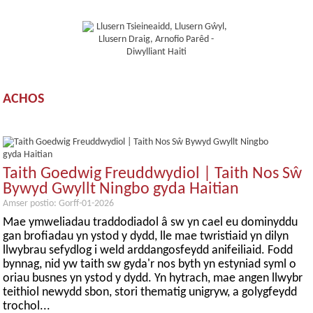
ACHOS
Taith Goedwig Freuddwydiol | Taith Nos Sŵ
Bywyd Gwyllt Ningbo gyda Haitian
Amser postio: Gorff-01-2026
Mae ymweliadau traddodiadol â sw yn cael eu dominyddu
gan brofiadau yn ystod y dydd, lle mae twristiaid yn dilyn
llwybrau sefydlog i weld arddangosfeydd anifeiliaid. Fodd
bynnag, nid yw taith sw gyda'r nos byth yn estyniad syml o
oriau busnes yn ystod y dydd. Yn hytrach, mae angen llwybr
teithiol newydd sbon, stori thematig unigryw, a golygfeydd
trochol...