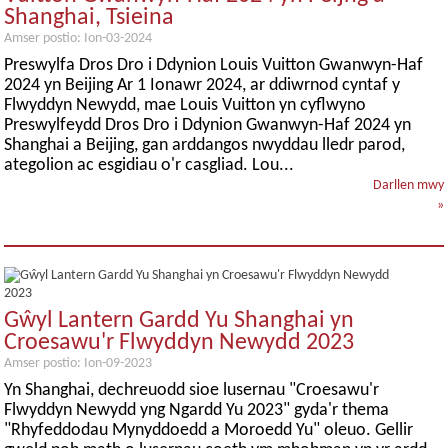
Shanghai, Tsieina
Amser postio: Ion-03-2024
Preswylfa Dros Dro i Ddynion Louis Vuitton Gwanwyn-Haf
2024 yn Beijing Ar 1 Ionawr 2024, ar ddiwrnod cyntaf y
Flwyddyn Newydd, mae Louis Vuitton yn cyflwyno
Preswylfeydd Dros Dro i Ddynion Gwanwyn-Haf 2024 yn
Shanghai a Beijing, gan arddangos nwyddau lledr parod,
ategolion ac esgidiau o'r casgliad. Lou...
Darllen mwy
»
Gŵyl Lantern Gardd Yu Shanghai yn
Croesawu'r Flwyddyn Newydd 2023
Amser postio: Ion-09-2023
Yn Shanghai, dechreuodd sioe lusernau "Croesawu'r
Flwyddyn Newydd yng Ngardd Yu 2023" gyda'r thema
"Rhyfeddodau Mynyddoedd a Moroedd Yu" oleuo. Gellir