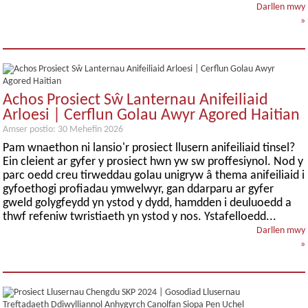
Darllen mwy
»
Achos Prosiect Sŵ Lanternau Anifeiliaid
Arloesi | Cerflun Golau Awyr Agored Haitian
Amser postio: 30 Mehefin 2026
Pam wnaethon ni lansio'r prosiect llusern anifeiliaid tinsel?
Ein cleient ar gyfer y prosiect hwn yw sw proffesiynol. Nod y
parc oedd creu tirweddau golau unigryw â thema anifeiliaid i
gyfoethogi profiadau ymwelwyr, gan ddarparu ar gyfer
gweld golygfeydd yn ystod y dydd, hamdden i deuluoedd a
thwf refeniw twristiaeth yn ystod y nos. Ystafelloedd...
Darllen mwy
»