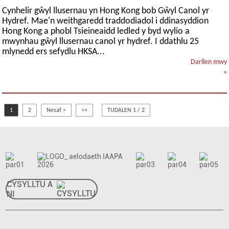
Cynhelir gŵyl llusernau yn Hong Kong bob Gŵyl Canol yr
Hydref. Mae'n weithgaredd traddodiadol i ddinasyddion
Hong Kong a phobl Tsieineaidd ledled y byd wylio a
mwynhau gŵyl llusernau canol yr hydref. I ddathlu 25
mlynedd ers sefydlu HKSA...
Darllen mwy
»
1
2
Nesaf >
>>
TUDALEN 1 / 2
CYSYLLTU Â
NI