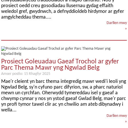
chwyddadwyedd traddodiadol a mapio taflunio. Nod y
prosiect oedd creu gosodiadau llusernau gydag effaith
weledol gref, gwydnwch, a defnyddioldeb hirdymor ar gyfer
amgylcheddau thema....
Darllen mwy
»
Prosiect Goleuadau Gaeaf Trochol ar gyfer
Parc Thema Mawr yng Ngwlad Belg
Amser postio: 15 Rhagfyr 2025
Mae'r cleient yn barc thema integredig mawr wedi'i leoli yng
Ngwlad Belg, sy'n cyfuno parc difyrion, sw, a pharc naturiol
mewn un cyrchfan. Oherwydd tymereddau isel y gaeaf a
chwymp cynnar y nos yn ystod gaeaf Gwlad Belg, mae'r parc
yn profi tymor tawel clir ac yn chwilio am ateb dibynadwy i
wella...
Darllen mwy
»