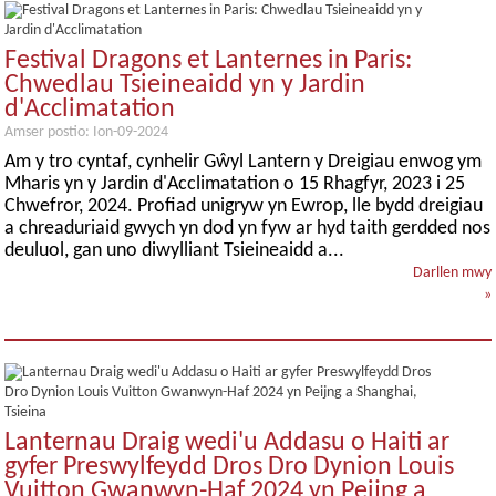
Festival Dragons et Lanternes in Paris:
Chwedlau Tsieineaidd yn y Jardin
d'Acclimatation
Amser postio: Ion-09-2024
Am y tro cyntaf, cynhelir Gŵyl Lantern y Dreigiau enwog ym
Mharis yn y Jardin d'Acclimatation o 15 Rhagfyr, 2023 i 25
Chwefror, 2024. Profiad unigryw yn Ewrop, lle bydd dreigiau
a chreaduriaid gwych yn dod yn fyw ar hyd taith gerdded nos
deuluol, gan uno diwylliant Tsieineaidd a...
Darllen mwy
»
Lanternau Draig wedi'u Addasu o Haiti ar
gyfer Preswylfeydd Dros Dro Dynion Louis
Vuitton Gwanwyn-Haf 2024 yn Peijng a