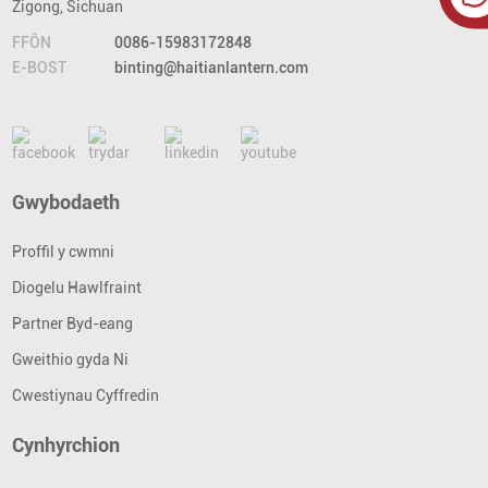
Zigong, Sichuan
FFÔN
0086-15983172848
E-BOST
binting@haitianlantern.com
Gwybodaeth
Proffil y cwmni
Diogelu Hawlfraint
Partner Byd-eang
Gweithio gyda Ni
Cwestiynau Cyffredin
Cynhyrchion