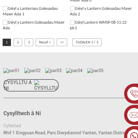
1
2
3
Nesaf >
>>
TUDALEN 1 / 3
CYSYLLTU Â
NI
Cysylltwch â Ni
Cyfeiriad
Rhif 1 Xingyuan Road, Parc Diwydiannol Yantan, Yantan District,