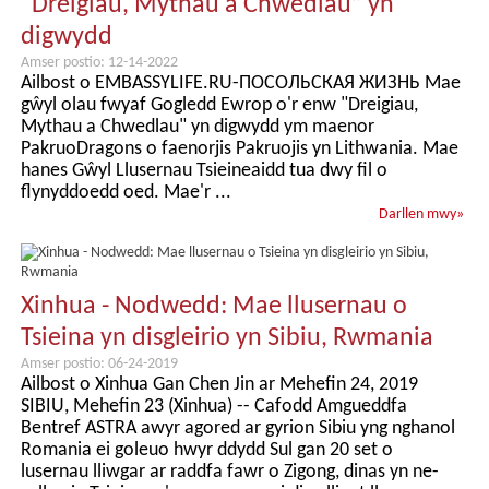
“Dreigiau, Mythau a Chwedlau” yn
digwydd
Amser postio: 12-14-2022
Ailbost o EMBASSYLIFE.RU-ПОСОЛЬСКАЯ ЖИЗНЬ Mae
gŵyl olau fwyaf Gogledd Ewrop o'r enw "Dreigiau,
Mythau a Chwedlau" yn digwydd ym maenor
PakruoDragons o faenorjis Pakruojis yn Lithwania. Mae
hanes Gŵyl Llusernau Tsieineaidd tua dwy fil o
flynyddoedd oed. Mae'r ...
Darllen mwy
»
Xinhua - Nodwedd: Mae llusernau o
Tsieina yn disgleirio yn Sibiu, Rwmania
Amser postio: 06-24-2019
Ailbost o Xinhua Gan Chen Jin ar Mehefin 24, 2019
SIBIU, Mehefin 23 (Xinhua) -- Cafodd Amgueddfa
Bentref ASTRA awyr agored ar gyrion Sibiu yng nghanol
Romania ei goleuo hwyr ddydd Sul gan 20 set o
lusernau lliwgar ar raddfa fawr o Zigong, dinas yn ne-