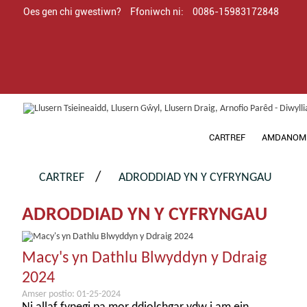
Oes gen chi gwestiwn?
Ffoniwch ni:
0086-15983172848
CARTREF
AMDANOM 
CARTREF
ADRODDIAD YN Y CYFRYNGAU
ADRODDIAD YN Y CYFRYNGAU
Macy's yn Dathlu Blwyddyn y Ddraig
2024
Amser postio: 01-25-2024