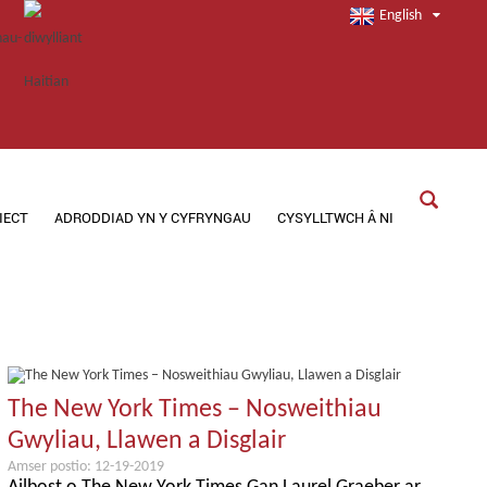
English
IECT
ADRODDIAD YN Y CYFRYNGAU
CYSYLLTWCH Â NI
The New York Times – Nosweithiau
Gwyliau, Llawen a Disglair
Amser postio: 12-19-2019