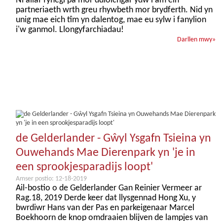
Ni allaf fynegi pa mor ddiolchgar ydw i am ein
partneriaeth wrth greu rhywbeth mor brydferth. Nid yn
unig mae eich tîm yn dalentog, mae eu sylw i fanylion
i'w ganmol. Llongyfarchiadau!
Darllen mwy
»
de Gelderlander - Gŵyl Ysgafn Tsieina yn
Ouwehands Mae Dierenpark yn 'je in
een sprookjesparadijs loopt'
Amser postio: 12-18-2019
Ail-bostio o de Gelderlander Gan Reinier Vermeer ar
Rag.18, 2019 Derde keer dat llysgennad Hong Xu, y
bwrdiwr Hans van der Pas en parkeigenaar Marcel
Boekhoorn de knop omdraaien blijven de lampjes van