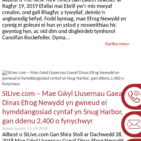
Ailbost o The New York Times Gan Laurel Graeber ar
Ragfyr 19, 2019 Efallai mai Ebrill yw'r mis mwyaf
creulon, ond gall Rhagfyr, y tywyllaf, deimlo'n
angharedig hefyd. Fodd bynnag, mae Efrog Newydd yn
cynnig ei goleuni ei hun yn ystod y nosweithiau hir,
gwyntog hyn, ac nid dim ond disgleirdeb tymhorol
Canolfan Rockefeller. Dyma...
Darllen mwy
»
SILive.com – Mae Gŵyl Llusernau Gaeaf
Dinas Efrog Newydd yn gwneud ei
hymddangosiad cyntaf yn Snug Harbor,
gan ddenu 2,400 o fynychwyr
Amser postio: 11-29-2018
Ailbost o SILive.com Gan Shira Stoll ar Dachwedd 28,