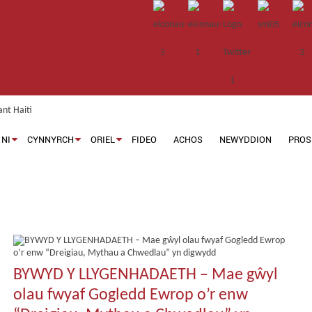
NI
CYNNYRCH
ORIEL
FIDEO
ACHOS
NEWYDDION
PROS
BYWYD Y LLYGENHADAETH – Mae gŵyl
olau fwyaf Gogledd Ewrop o’r enw