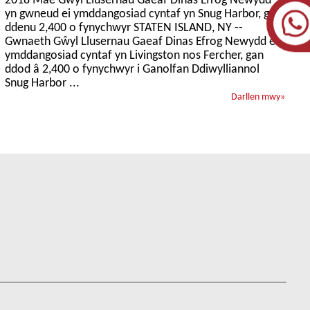
2018 Mae Gŵyl Llusernau Gaeaf Dinas Efrog Newydd
yn gwneud ei ymddangosiad cyntaf yn Snug Harbor, gan
ddenu 2,400 o fynychwyr STATEN ISLAND, NY --
Gwnaeth Gŵyl Llusernau Gaeaf Dinas Efrog Newydd ei
ymddangosiad cyntaf yn Livingston nos Fercher, gan
ddod â 2,400 o fynychwyr i Ganolfan Ddiwylliannol
Snug Harbor ...
Darllen mwy
»