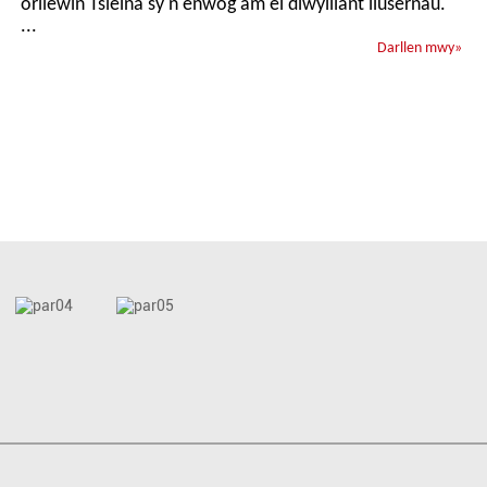
orllewin Tsieina sy'n enwog am ei diwylliant llusernau.
...
Darllen mwy
»