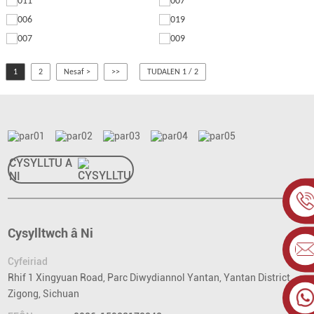
1
2
Nesaf >
>>
TUDALEN 1 / 2
CYSYLLTU Â
NI
Cysylltwch â Ni
Cyfeiriad
Rhif 1 Xingyuan Road, Parc Diwydiannol Yantan, Yantan District,
Zigong, Sichuan