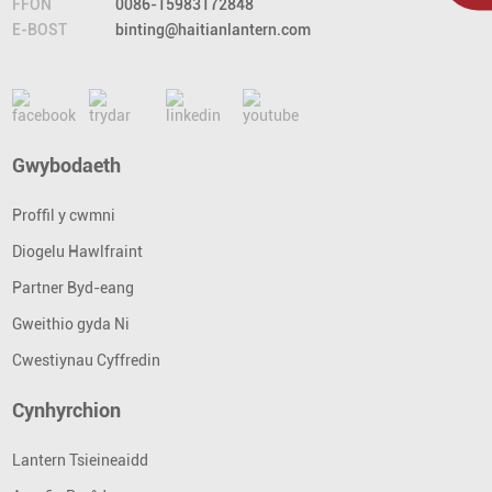
FFÔN
0086-15983172848
E-BOST
binting@haitianlantern.com
Gwybodaeth
Proffil y cwmni
Diogelu Hawlfraint
Partner Byd-eang
Gweithio gyda Ni
Cwestiynau Cyffredin
Cynhyrchion
Lantern Tsieineaidd