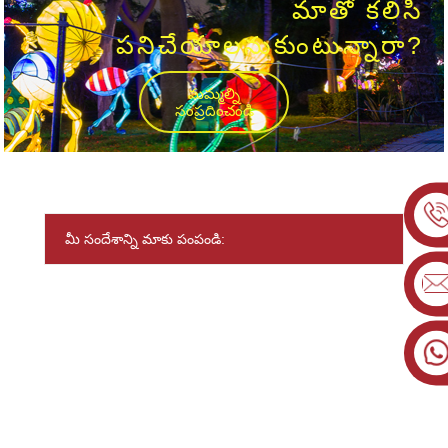
మాతో కలిసి
పనిచేయాలనుకుంటున్నారా?
మమ్మల్ని
సంప్రదించండి
మీ సందేశాన్ని మాకు పంపండి: