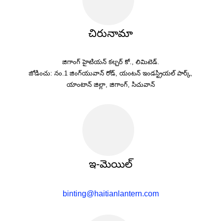
చిరునామా
జిగాంగ్ హైటియన్ కల్చర్ కో., లిమిటెడ్.
జోడించు: నం.1 జింగ్‌యువాన్ రోడ్, యంటన్ ఇండస్ట్రియల్ పార్క్,
యాంటాన్ జిల్లా, జిగాంగ్, సిచువాన్
ఇ-మెయిల్
binting@haitianlantern.com