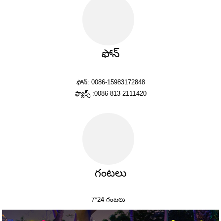
ఫోన్
ఫోన్: 0086-15983172848
ఫ్యాక్స్ :0086-813-2111420
గంటలు
7*24 గంటలు