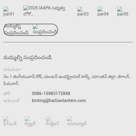
మమ్మల్ని
సంప్రదించండి
మమ్మల్ని సంప్రదించండి
చిరునామా
నెం.1 జింగ్‌యువాన్ రోడ్, యంటన్ ఇండస్ట్రియల్ పార్క్, యాంతన్ జిల్లా, జిగాంగ్,
సిచువాన్
ఫోన్
0086-15983172848
ఇమెయిల్
binting@haitianlantern.com