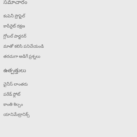
సమాచారం
కంపెనీ ప్రొఫైల్
కాపీరైట్ రక్షణ
గ్లోబల్ పార్టనర్
మాతో కలిసి పనిచేయండి
తరచుగా అడిగే ప్రశ్నలు
ఉత్పత్తులు
చైనీస్ లాంతరు
పరేడ్ ఫ్లోట్
కాంతి శిల్పం
యానిమేట్రానిక్స్