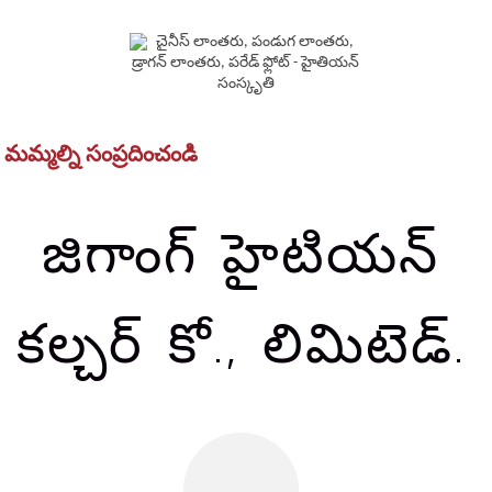
మమ్మల్ని సంప్రదించండి
జిగాంగ్ హైటియన్
కల్చర్ కో., లిమిటెడ్.