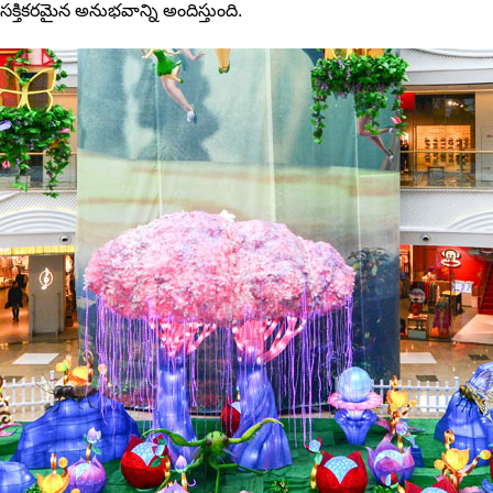
్తికరమైన అనుభవాన్ని అందిస్తుంది.