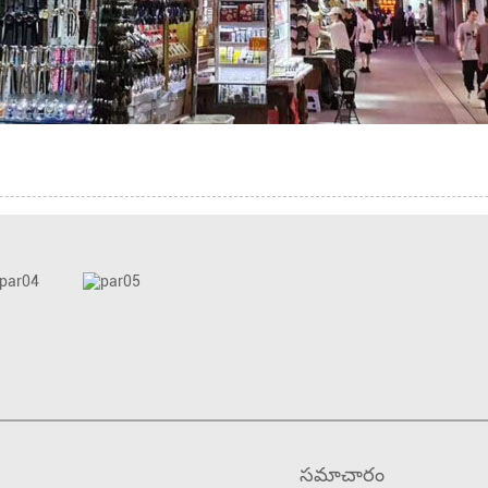
సమాచారం