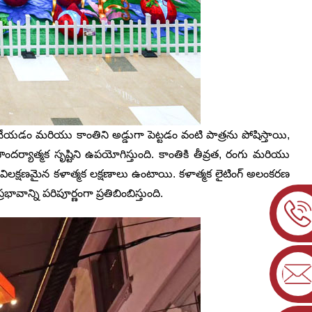
 చేయడం మరియు కాంతిని అడ్డుగా పెట్టడం వంటి పాత్రను పోషిస్తాయి,
దర్యాత్మక సృష్టిని ఉపయోగిస్తుంది. కాంతికి తీవ్రత, రంగు మరియు
ిలక్షణమైన కళాత్మక లక్షణాలు ఉంటాయి. కళాత్మక లైటింగ్ అలంకరణ
న్ని పరిపూర్ణంగా ప్రతిబింబిస్తుంది.