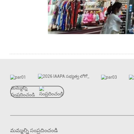
మమ్మల్ని
సంప్రదించండి
మమ్మల్ని సంప్రదించండి