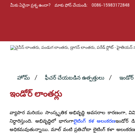
మీకు ఏదైనా ప్రశ్న ఉందా?
మాకు ఫోన్ చేయండి:
0086-15983172848
హోమ్
ఫీచర్ చేయబడిన ఉత్పత్తులు
ఇండోర్ 
ఇండోర్ లాంతర్లు
వ్యాపార మరియు సాంస్కృతిక అభివృద్ధి అవసరాల కారణంగా, వి
నిర్ధారిస్తుంది. అభివృద్ధిలో భాగంగా
లైటింగ్ కళ అలంకరణ
ఇండోర్ 
అధికమవుతున్నాయి. మాల్ వంటి ప్రతిచోటా లైటింగ్ కళా అలంకర