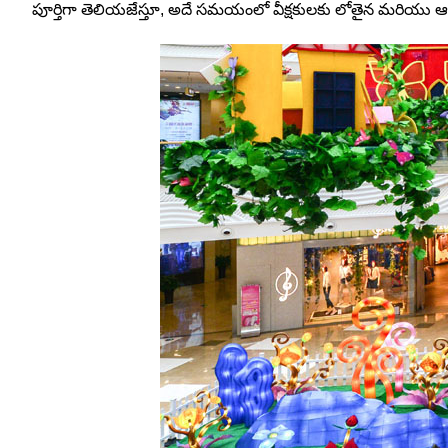
పూర్తిగా తెలియజేస్తూ, అదే సమయంలో వీక్షకులకు లోతైన మరియు ఆసక