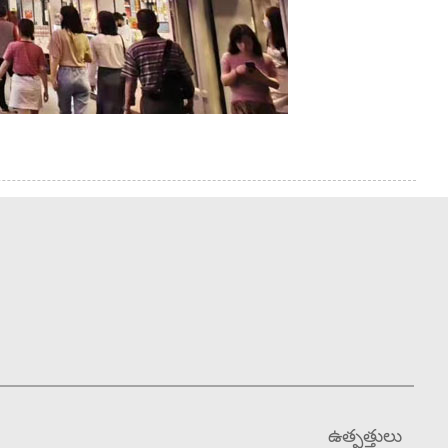
ఉత్పత్తులు