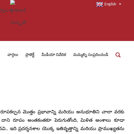
English
ు
వార్తలు
ప్రాజెక్ట్
మీడియా నివేదిక
మమ్మల్ని సంప్రదించండి
 రూపకల్పన మొత్తం ప్రభావాన్ని మరియు అనుభూతిని చాలా వరకు
ి, దాని రూపం అంతకంతకూ పెరుగుతోంది, మిళిత అంశాలు కూడా
నవి.. ఇది ప్రదర్శనశాల యొక్క ఇతివృత్తాన్ని మరియు ప్రాముఖ్యతను