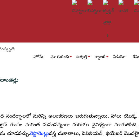
హోమ్
మా గురించి
ఉత్పత్తి
గ్యాలరీ
వీడియో
కేస
లాంతర్లు
విధ సందర్భాలలో మరిన్ని అలంకరణలు జరుగుతున్నాయి. హాలు యొక్క
డిజైన్ రూపం మరింత సుసంపన్నంగా మరియు వైవిధ్యంగా మారుతోంద
ణను చూడవచ్చు.
రెస్టారెంట్లు
వస్త్ర దుకాణాలు, పెవిలియన్, థియేటర్ మొదలై