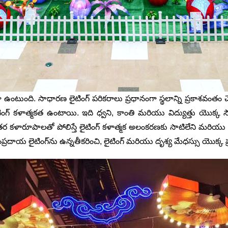
 ఉంటుంది. సాధారణ లైటింగ్ పరికరాలు ప్రధానంగా స్థలాన్ని ప్రకాశవంతం
గ్ కళాత్మకత ఉంటాయి. ఇది ధ్వని, కాంతి మరియు విద్యుత్తు యొక్క సౌం
ళారూపాలతో పోలిస్తే లైటింగ్ కళాత్మక అలంకరణకు సాటిలేని మరియు వ
లైటింగ్‌ను ఉన్నతీకరించి, లైటింగ్ మరియు దృశ్య మేధస్సు యొక్క ప్రభావా