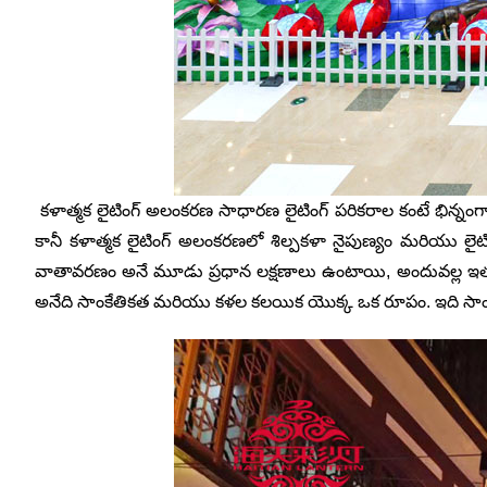
కళాత్మక లైటింగ్ అలంకరణ సాధారణ లైటింగ్ పరికరాల కంటే భిన్నంగా
కానీ కళాత్మక లైటింగ్ అలంకరణలో శిల్పకళా నైపుణ్యం మరియు లైటిం
వాతావరణం అనే మూడు ప్రధాన లక్షణాలు ఉంటాయి, అందువల్ల ఇతర క
అనేది సాంకేతికత మరియు కళల కలయిక యొక్క ఒక రూపం. ఇది సాంప్రదాయ 