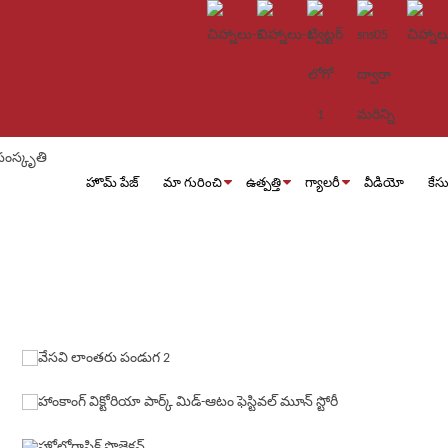
హొమ్ పేజ్
మా గురించి
ఉత్పత్తి
గ్యాలరీ
వీడియో
కేస