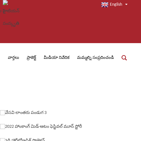
English
ు
వార్తలు
ప్రాజెక్ట్
మీడియా నివేదిక
మమ్మల్ని సంప్రదించండి