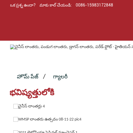
ఒక ప్రశ్న ఉందా?
మాకు కాల్ చేయండి:
0086-15983172848
హొమ్ పేజ్
గ్యాలరీ
భవిష్యత్తులోకి