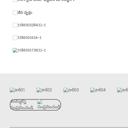
మమ్మల్ని
సంప్రదించండి