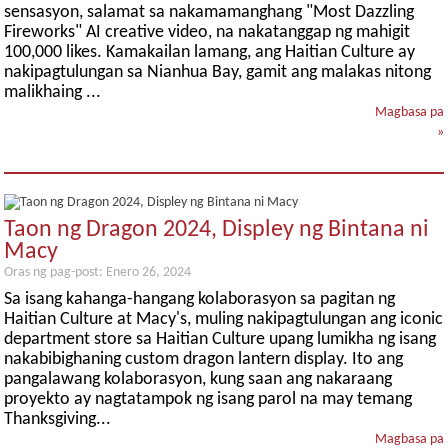
sensasyon, salamat sa nakamamanghang "Most Dazzling
Fireworks" AI creative video, na nakatanggap ng mahigit
100,000 likes. Kamakailan lamang, ang Haitian Culture ay
nakipagtulungan sa Nianhua Bay, gamit ang malakas nitong
malikhaing ...
Magbasa pa
»
Taon ng Dragon 2024, Displey ng Bintana ni
Macy
Oras ng pag-post: Enero 26, 2024
Sa isang kahanga-hangang kolaborasyon sa pagitan ng
Haitian Culture at Macy's, muling nakipagtulungan ang iconic
department store sa Haitian Culture upang lumikha ng isang
nakabibighaning custom dragon lantern display. Ito ang
pangalawang kolaborasyon, kung saan ang nakaraang
proyekto ay nagtatampok ng isang parol na may temang
Thanksgiving...
Magbasa pa