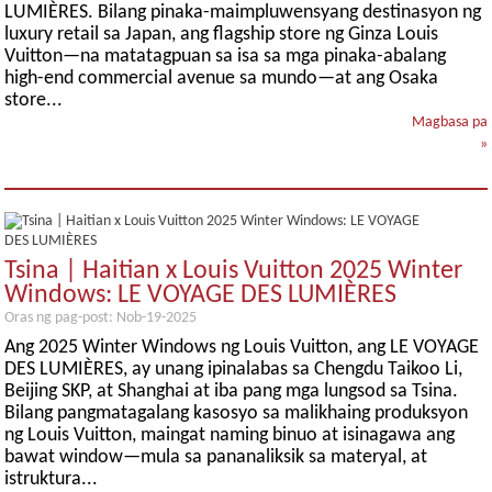
LUMIÈRES. Bilang pinaka-maimpluwensyang destinasyon ng
luxury retail sa Japan, ang flagship store ng Ginza Louis
Vuitton—na matatagpuan sa isa sa mga pinaka-abalang
high-end commercial avenue sa mundo—at ang Osaka
store...
Magbasa pa
»
Tsina | Haitian x Louis Vuitton 2025 Winter
Windows: LE VOYAGE DES LUMIÈRES
Oras ng pag-post: Nob-19-2025
Ang 2025 Winter Windows ng Louis Vuitton, ang LE VOYAGE
DES LUMIÈRES, ay unang ipinalabas sa Chengdu Taikoo Li,
Beijing SKP, at Shanghai at iba pang mga lungsod sa Tsina.
Bilang pangmatagalang kasosyo sa malikhaing produksyon
ng Louis Vuitton, maingat naming binuo at isinagawa ang
bawat window—mula sa pananaliksik sa materyal, at
istruktura...