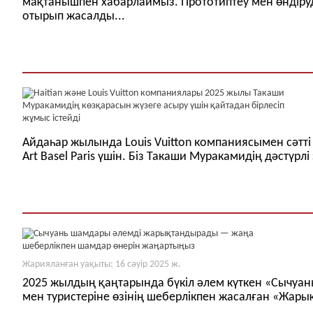
мақтанышпен хабарлаймыз. Прототиптеу мен өндіруден
отырып жасалды...
Айдаһар жылында Louis Vuitton компаниясымен сәтті
Art Basel Paris үшін. Біз Такаши Муракамидің дәстү
Жарияланған уақыты: 16 сәуір 2025 ж.
2025 жылдың қаңтарында бүкіл әлем күткен «Сычуа
мен туристеріне өзінің шеберлікпен жасалған «Жар