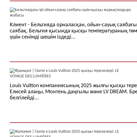
Клиент - Бельгияда орналасқан, ойын-сауық саябағын
саябақ. Бельгия қысында қысқы температураның тө
үшін сенімді шешім іздеді...
Louis Vuitton компаниясының 2025 жылғы қысқы тер
Елисей алаңы, Монтень даңғылы және LV DREAM. Бре
белгілейді...