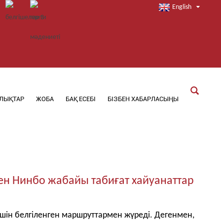
English
ЛЫҚТАР
ЖОБА
БАҚ ЕСЕБІ
БІЗБЕН ХАБАРЛАСЫҢЫ
ен Нинбо жабайы табиғат хайуанаттар
үшін белгіленген маршруттармен жүреді. Дегенмен,