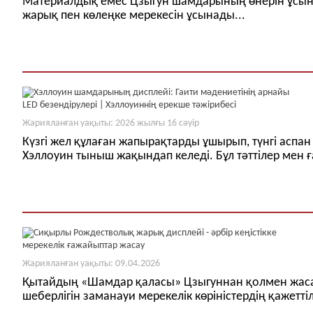
Материалдық емес Цзыгун шамдарының өнерін ұсына
жарық пен көлеңке мерекесін ұсынады...
Жарияланған уақыты: 2026 жылғы 16 сәуір
Күзгі жел құлаған жапырақтарды ұшырып, түнгі аспан
Хэллоуин тыныш жақындап келеді. Бұл тәттілер мен
Жарияланған уақыты: 09.04.2026
Қытайдың «Шамдар қаласы» Цзыгуннан қолмен жасалғ
шеберлігін заманауи мерекелік көріністердің қажеттіл