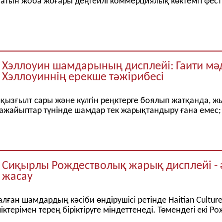
тын жоба жоғары деңгейлі коммерциялық көктемгі фест
Хэллоуин шамдарының дисплейі: Гаити мәд
Хэллоуиннің ерекше тәжірибесі
 қызғылт сары және күлгін реңктерге боялып жатқанда, 
 ғажайыптар түнінде шамдар тек жарықтандыру ғана емес
Сиқырлы Рождестволық жарық дисплейі - ә
жасау
ан шамдардың кәсіби өндірушісі ретінде Haitian Cultur
іктерімен терең біріктіруге міндеттенеді. Төмендегі екі 