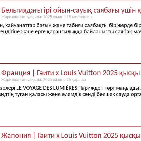
Бельгиядағы ірі ойын-сауық саябағы үші
Жарияланған уақыты: 2025 жылғы 15 желтоқсан
, хайуанаттар бағын және табиғи саябақты бір жерде бір
мендігіне және ерте қараңғылыққа байланысты саябақ м
Франция | Гаити x Louis Vuitton 2025 қысқ
Жарияланған уақыты: 2025 жылғы 26 қараша
езелері LE VOYAGE DES LUMIÈRES Париждегі төрт маңызд
ндтің туған қаласы және әлемдік сәнді бөлшек сауда ор
Жапония | Гаити x Louis Vuitton 2025 қысқ