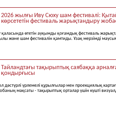
2026 жылғы Иву Сюху шам фестивалі: Қыта
көрсететін фестиваль жарықтандыру жоба
у қаласында өтетін ауқымды қоғамдық фестиваль жарықт
лы және шам фестивалін қамтиды. Ұзақ мерзімді маусымд
Тайландтағы тақырыптық саябаққа арнал
қондырғысы
ол дәстүрлі үрлемелі құрылғылар мен проекциялық картағ
баның мақсаты - тақырыптық орталар үшін күшті визуалды