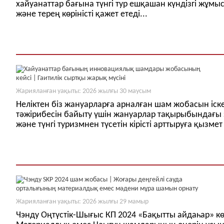
хайуанаттар бағына түнгі тур ешқашан күндізгі жұмы
және терең көріністі қажет етеді...
Жарияланған уақыты: 2026 жылғы 30 маусым
Неліктен біз жануарларға арналған шам жобасын іске
тәжірибесін байыту үшін жануарлар тақырыбындағы 
және түнгі туризмнен түсетін кірісті арттыруға қызмет 
Жарияланған уақыты: 2026 жылғы 29 мамыр
Чэнду Оңтүстік-Шығыс КП 2024 «Бақытты айдаһар» кө