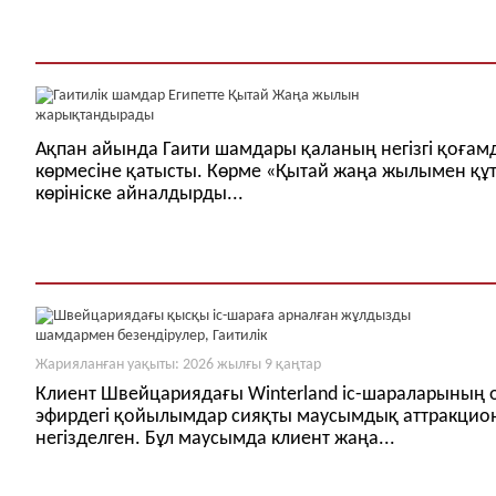
Ақпан айында Гаити шамдары қаланың негізгі қоға
көрмесіне қатысты. Көрме «Қытай жаңа жылымен құ
көрініске айналдырды...
Жарияланған уақыты: 2026 жылғы 9 қаңтар
Клиент Швейцариядағы Winterland іс-шараларының 
эфирдегі қойылымдар сияқты маусымдық аттракцион
негізделген. Бұл маусымда клиент жаңа...