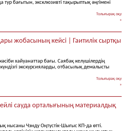
ңа тур бағытын, эксклюзивті тақырыптық әңгімені
Толығырақ оқу
»
ры жобасының кейсі | Гаитилік сыртқы
кәсіби хайуанаттар бағы. Саябақ келушілердің
күндізгі экскурсияларды, отбасылық демалысты
Толығырақ оқу
»
гейлі сауда орталығының материалдық
ық нысаны Чэнду Оңтүстік-Шығыс КП-да өтті.