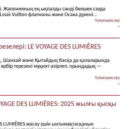
лді. Жапонияның ең ықпалды сәнді бөлшек сауда
ouis Vuitton флагманы және Осака дүкені...
Толығырақ оқу
»
терезелері: LE VOYAGE DES LUMIÈRES
ің, Шанхай және Қытайдың басқа да қалаларында
з әрбір терезені мұқият әзірлеп, орындадық —
Толығырақ оқу
»
 VOYAGE DES LUMIÈRES: 2025 жылғы қысқы
DES LUMIÈRES жасау үшін ынтымақтасқанын