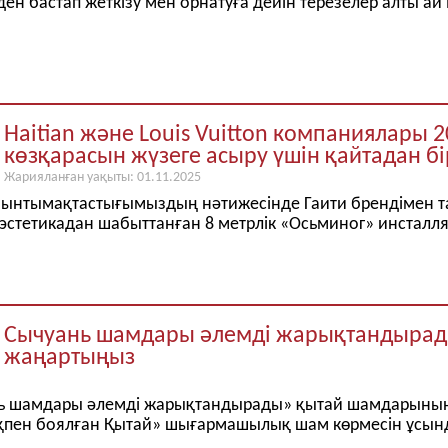
 бастап жеткізу мен орнатуға дейін терезелер алты ай іш
Haitian және Louis Vuitton компаниялары
көзқарасын жүзеге асыру үшін қайтадан бі
Жарияланған уақыты: 01.11.2025
 ынтымақтастығымыздың нәтижесінде Гаити брендімен тағ
рлі эстетикадан шабыттанған 8 метрлік «Осьминог» инстал
Сычуань шамдары әлемді жарықтандырад
жаңартыңыз
нь шамдары әлемді жарықтандырады» қытай шамдарының 
ықпен боялған Қытай» шығармашылық шам көрмесін ұсынды