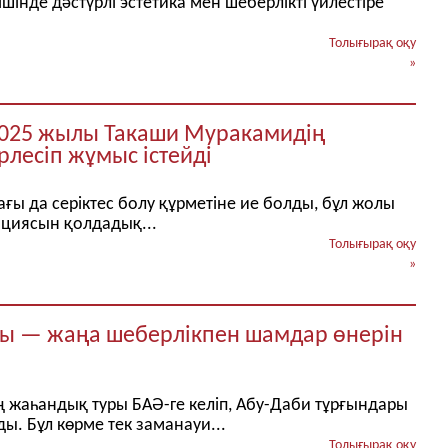
інде дәстүрлі эстетика мен шеберлікті үйлестіре
Толығырақ оқу
»
 2025 жылы Такаши Муракамидің
рлесіп жұмыс істейді
ы да серіктес болу құрметіне ие болды, бұл жолы
ляциясын қолдадық...
Толығырақ оқу
»
ы — жаңа шеберлікпен шамдар өнерін
жаһандық туры БАӘ-ге келіп, Абу-Даби тұрғындары
. Бұл көрме тек заманауи...
Толығырақ оқу