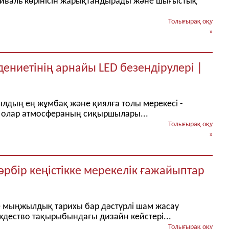
иваль көрінісін жарықтандырады және шығыстық
Толығырақ оқу
»
ениетінің арнайы LED безендірулері |
жылдың ең жұмбақ және қиялға толы мерекесі -
; олар атмосфераның сиқыршылары...
Толығырақ оқу
»
рбір кеңістікке мерекелік ғажайыптар
e мыңжылдық тарихы бар дәстүрлі шам жасау
Рождество тақырыбындағы дизайн кейстері...
Толығырақ оқу