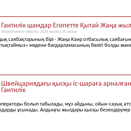
Гаитилік шамдар Египетте Қытай Жаңа ж
Жарияланған уақыты: 2026 жылғы 25 ақпан
мдық саябақтарының бірі - Жаңа Каир отбасылық саябағ
ттықтаймыз» мәдени бағдарламасының бөлігі болды жән
Швейцариядағы қысқы іс-шараға арналға
Гаитилік
операторы болып табылады, мұз айдыны, ойын-сауық атт
дарды ұсынады. Алдыңғы жылдары қысқы безендірулер н