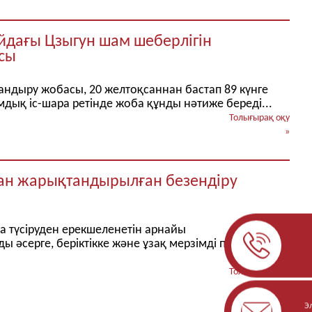
йдағы Цзыгун шам шеберлігін
сы
андыру жобасы, 20 желтоқсаннан бастап 89 күнге
ық іс-шара ретінде жоба құнды нәтиже береді...
Толығырақ оқу
»
ған жарықтандырылған безендіру
а түсіруден ерекшеленетін арнайы
 әсерге, беріктікке және ұзақ мерзімді пайдалануға
Толығырақ оқу
»
Э