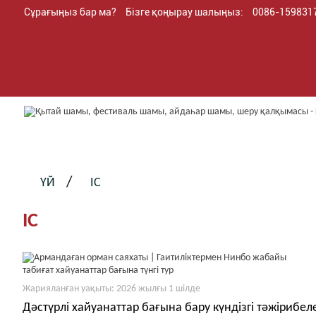
Сұрағыңыз бар ма?
Бізге қоңырау шалыңыз:
0086-159831
ҮЙ
ІС
ІС
Жарияланған уақыты: 2026 жылғы 1 шілде
Дәстүрлі хайуанаттар бағына бару күндізгі тәжірибе