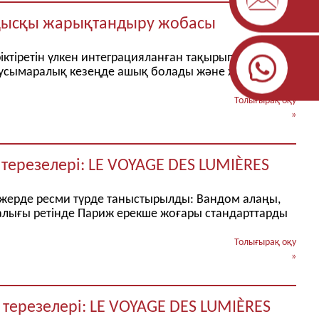
н қысқы жарықтандыру жобасы
іктіретін үлкен интеграцияланған тақырыптық
аусымаралық кезеңде ашық болады және жақсарту
Толығырақ оқу
»
ы терезелері: LE VOYAGE DES LUMIÈRES
ы жерде ресми түрде таныстырылды: Вандом алаңы,
талығы ретінде Париж ерекше жоғары стандарттарды
Толығырақ оқу
»
ы терезелері: LE VOYAGE DES LUMIÈRES