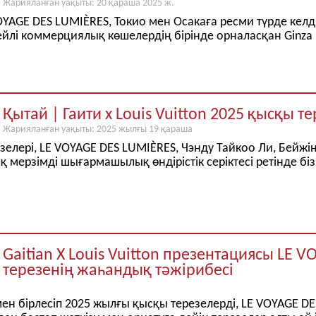
Жарияланған уақыты: 20 қараша 2025 ж.
VOYAGE DES LUMIÈRES, Токио мен Осакаға ресми түрде ке
йлі коммерциялық көшелердің бірінде орналасқан Ginza L
Қытай | Гаити x Louis Vuitton 2025 қысқы 
Жарияланған уақыты: 2025 жылғы 19 қараша
зелері, LE VOYAGE DES LUMIÈRES, Чэнду Тайкоо Ли, Бейж
ақ мерзімді шығармашылық өндірістік серіктесі ретінде бі
Gaitian X Louis Vuitton презентациясы LE
терезенің жаһандық тәжірибесі
мен бірлесіп 2025 жылғы қысқы терезелерді, LE VOYAGE 