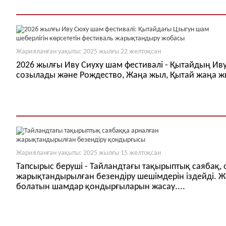
Жарияланған уақыты: 2025 жылғы 22 желтоқсан
2026 жылғы Иву Сиуху шам фестивалі - Қытайдың Ив
созылады және Рождество, Жаңа жыл, Қытай жаңа жы
Жарияланған уақыты: 2025 жылғы 15 желтоқсан
Тапсырыс беруші - Тайландтағы тақырыптық саябақ, 
жарықтандырылған безендіру шешімдерін іздейді. Жо
болатын шамдар қондырғыларын жасау....