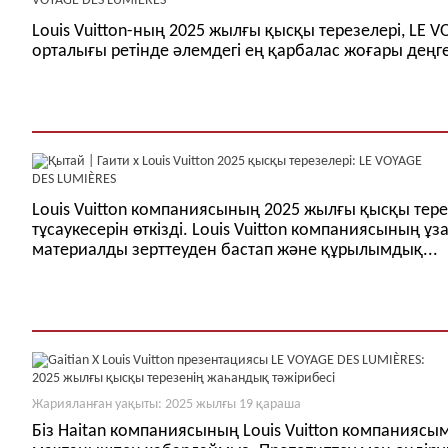
Louis Vuitton-ның 2025 жылғы қысқы терезелері, LE 
орталығы ретінде әлемдегі ең қарбалас жоғары деңге
Louis Vuitton компаниясының 2025 жылғы қысқы тере
тұсаукесерін өткізді. Louis Vuitton компаниясының ұз
материалды зерттеуден бастап және құрылымдық...
Жарияланған уақыты: 2025 жылғы 19 қараша
Біз Haitan компаниясының Louis Vuitton компаниясы