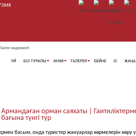
72848
ҮЙ
БІЗ ТУРАЛЫ
ӨНІМ
ГАЛЕРЕЯ
БЕЙНЕ
ІС
ЖАҢА
Армандаған орман саяхаты | Гаитиліктерм
бағына түнгі тур
лермен басым, онда туристер жануарлар көрмелерін көру 