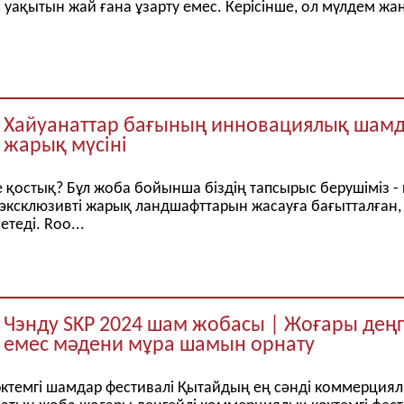
с уақытын жай ғана ұзарту емес. Керісінше, ол мүлдем жа
Хайуанаттар бағының инновациялық шамда
жарық мүсіні
 қостық? Бұл жоба бойынша біздің тапсырыс берушіміз - 
эксклюзивті жарық ландшафттарын жасауға бағытталған, 
етеді. Roo...
Чэнду SKP 2024 шам жобасы | Жоғары дең
емес мәдени мұра шамын орнату
ктемгі шамдар фестивалі Қытайдың ең сәнді коммерциял