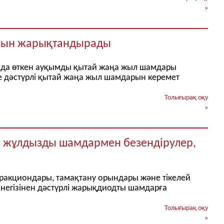
»
ылын жарықтандырады
ында өткен ауқымды қытай жаңа жыл шамдары
е дәстүрлі қытай жаңа жыл шамдарын керемет
Толығырақ оқу
»
н жұлдызды шамдармен безендірулер,
ракциондары, тамақтану орындары және тікелей
егізінен дәстүрлі жарықдиодты шамдарға
Толығырақ оқу
»