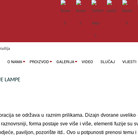
M
O NAMA
PROIZVOD
GALERIJA
VIDEO
SLUČAJ
VIJESTI
E LAMPE
racija se održava u raznim prilikama. Dizajn dvorane uveliko o
 i raznovrsniji, forma postaje sve više i više, elementi fuzije s
odjeće, paviljon, pozorište itd.. Ovo u potpunosti prenosi temu