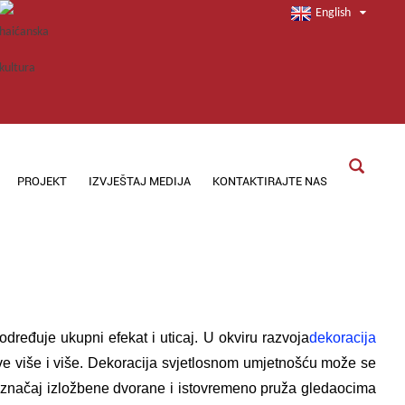
English
PROJEKT
IZVJEŠTAJ MEDIJA
KONTAKTIRAJTE NAS
dređuje ukupni efekat i uticaj. U okviru razvoja
dekoracija
u sve više i više. Dekoracija svjetlosnom umjetnošću može se
 i značaj izložbene dvorane i istovremeno pruža gledaocima