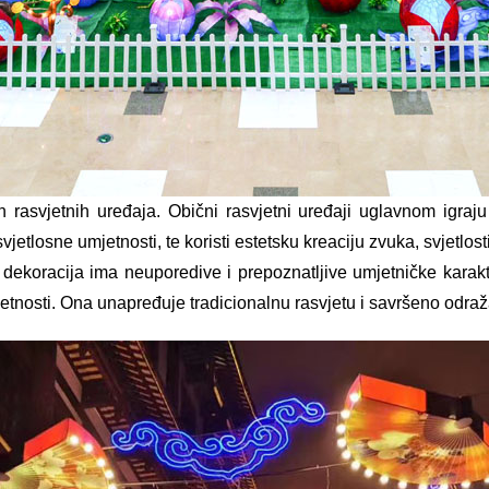
 rasvjetnih uređaja. Obični rasvjetni uređaji uglavnom igraju u
jetlosne umjetnosti, te koristi estetsku kreaciju zvuka, svjetlosti 
ka dekoracija ima neuporedive i prepoznatljive umjetničke kara
etnosti. Ona unapređuje tradicionalnu rasvjetu i savršeno odražav