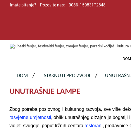
Imate pitanje?
Pozovite nas:
0086-15983172848
DO
DOM
ISTAKNUTI PROIZVODI
UNUTRAŠNJ
UNUTRAŠNJE LAMPE
Zbog potreba poslovnog i kulturnog razvoja, sve više deko
rasvjetne umjetnosti
, oblik unutrašnjeg dizajna je bogatiji
vidjeti svugdje, poput tržnih centara,
restorani
, prodavnice 