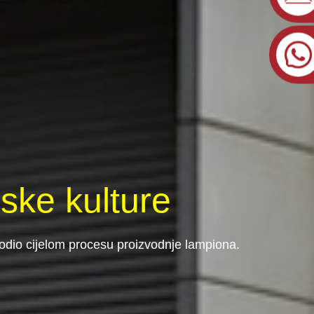
ske kulture
agodio cijelom procesu proizvodnje lampiona.