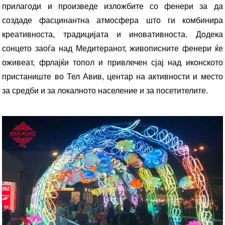
прилагоди и произведе изложбите со фенери за да
создаде фасцинантна атмосфера што ги комбинира
креативноста, традицијата и иновативноста. Додека
сонцето заоѓа над Медитеранот, живописните фенери ќе
оживеат, фрлајќи топол и привлечен сјај над иконското
пристаниште во Тел Авив, центар на активности и место
за средби и за локалното население и за посетителите.