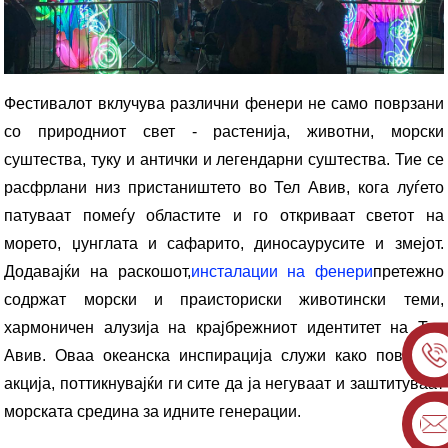
Фестивалот вклучува различни фенери не само поврзани
со природниот свет - растенија, животни, морски
суштества, туку и антички и легендарни суштества. Тие се
расфрлани низ пристаништето во Тел Авив, кога луѓето
патуваат помеѓу областите и го откриваат светот на
морето, џунглата и сафарито, диносаурусите и змејот.
Додавајќи на раскошот,
инсталации на фенери
претежно
содржат морски и праисториски животински теми,
хармоничен алузија на крајбрежниот идентитет на Тел
Авив. Оваа океанска инспирација служи како повик за
акција, поттикнувајќи ги сите да ја негуваат и заштитуваат
морската средина за идните генерации.