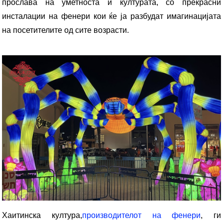
прослава на уметноста и културата, со прекрасни
инсталации на фенери кои ќе ја разбудат имагинацијата
на посетителите од сите возрасти.
Хаитинска култура,
производителот на фенери
, ги