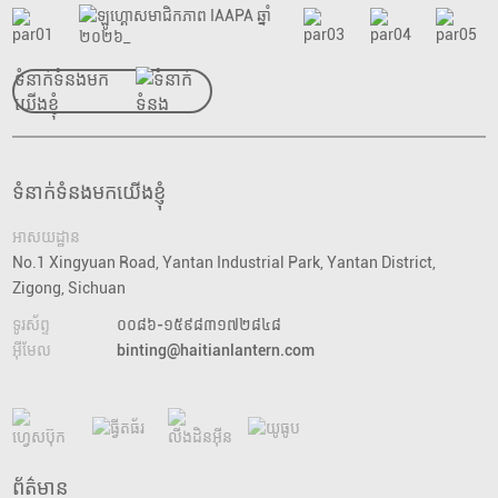
ទំនាក់ទំនងមក
យើងខ្ញុំ
ទំនាក់ទំនងមកយើងខ្ញុំ
អាសយដ្ឋាន
No.1 Xingyuan Road, Yantan Industrial Park, Yantan District,
Zigong, Sichuan
ទូរស័ព្ទ
០០៨៦-១៥៩៨៣១៧២៨៤៨
អ៊ីមែល
binting@haitianlantern.com
ព័ត៌មាន