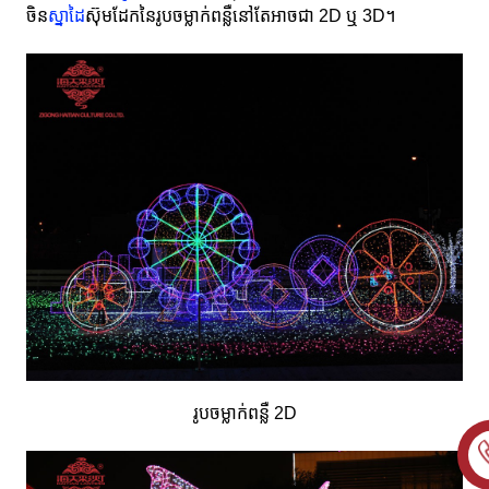
ចិន
ស្នាដៃ
ស៊ុមដែកនៃរូបចម្លាក់ពន្លឺនៅតែអាចជា 2D ឬ 3D។
រូបចម្លាក់ពន្លឺ 2D