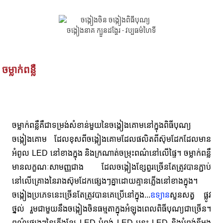
ចម្លាក់ពន្លឺ
ចម្លាក់ពន្លឺគឺជាទម្រង់សំខាន់មួយនៃចង្កៀងគោមនៅក្នុងពិធីបុណ្យ
ចង្កៀងគោម ដែលខុសពីចង្កៀងគោមដែលផលិតពីស៊ុមដែកដែលមាន
អំពូល LED នៅខាងក្នុង និងក្រណាត់ចម្រុះពណ៌នៅលើផ្ទៃ។ ចម្លាក់ពន្លឺ
មានលក្ខណៈសាមញ្ញជាង ដែលចង្កៀងខ្សែពួរច្រើនតែត្រូវបានភ្ជាប់
នៅលើគ្រោងនៃរាងស៊ុមដែកផ្សេងៗគ្នាដោយគ្មានភ្លើងនៅខាងក្នុង។
ចង្កៀងប្រភេទនេះច្រើនតែត្រូវបានគេប្រើនៅក្នុង...
ឧទ្យាន
សួនសត្វ ផ្លូវ
ថ្នល់ រួមជាមួយនឹងចង្កៀងចិនធម្មតាក្នុងអំឡុងពេលពិធីបុណ្យជាច្រើន។
ពណ៌ផ្សេងៗនៃភ្លើងខ្សែ LED បំពង់ LED បន្ទះ LED និងបំពង់នីអុង