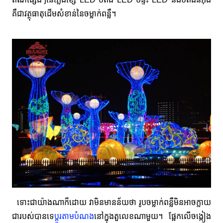
គឺជាវត្ថុធាតុដើមសំខាន់នៃចម្លាក់ពន្លឺ។
ទោះជាយ៉ាងណាក៏ដោយ វាមិនមានន័យថា រូបចម្លាក់ពន្លឺមិនអាចក្លាយ
ជារបស់បានទេ
ប្ដូរតាមបំណង
នៅក្នុងតួលេខណាមួយ។ ផ្អែកលើចង្កៀង