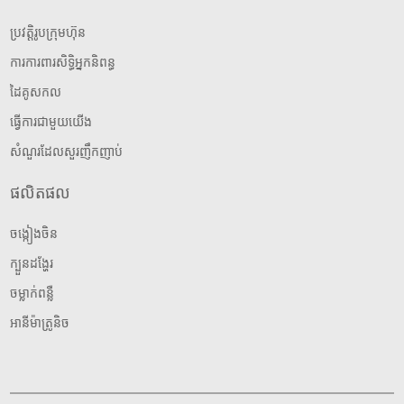
ប្រវត្តិរូបក្រុមហ៊ុន
ការការពារសិទ្ធិអ្នកនិពន្ធ
ដៃគូសកល
ធ្វើការជាមួយយើង
សំណួរដែលសួរញឹកញាប់
ផលិតផល
ចង្កៀងចិន
ក្បួនដង្ហែរ
ចម្លាក់ពន្លឺ
អានីម៉ាត្រូនិច