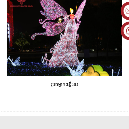
រូបចម្លាក់ពន្លឺ 3D