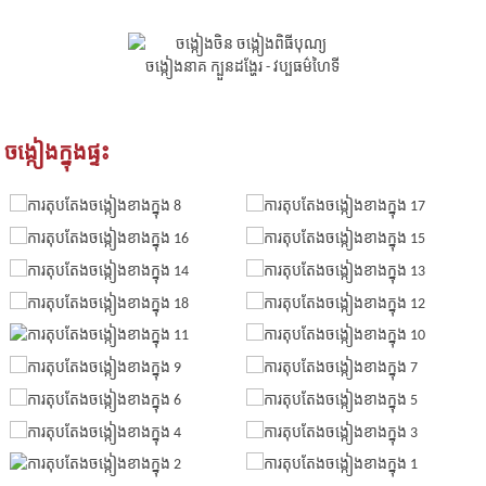
ចង្កៀងក្នុងផ្ទះ