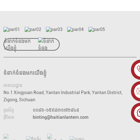
ទំនាក់ទំនងមក
យើងខ្ញុំ
ទំនាក់ទំនងមកយើងខ្ញុំ
អាសយដ្ឋាន
No.1 Xingyuan Road, Yantan Industrial Park, Yantan District,
Zigong, Sichuan
ទូរស័ព្ទ
០០៨៦-១៥៩៨៣១៧២៨៤៨
អ៊ីមែល
binting@haitianlantern.com