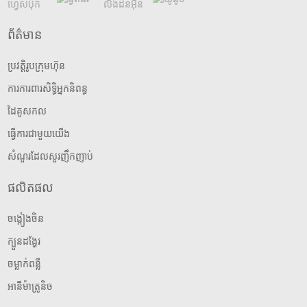
ព័ត៌មាន
ប្រវត្តិរូបក្រុមហ៊ុន
ការការពារសិទ្ធិអ្នកនិពន្ធ
ដៃគូសកល
ធ្វើការជាមួយយើង
សំណួរដែលសួរញឹកញាប់
ផលិតផល
ចង្កៀងចិន
ក្បួនដង្ហែរ
ចម្លាក់ពន្លឺ
អានីម៉ាត្រូនិច