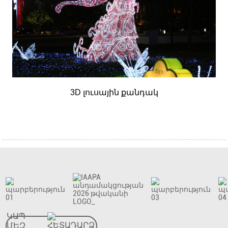
3D լուսային քանդակ
ԿԱՊ
ՄԵԶ