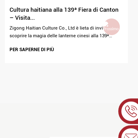
Cultura haitiana alla 139ª Fiera di Canton
– Visita...
Zigong Haitian Culture Co., Ltd è lieta di invitarvi a
scoprire la magia delle lanterne cinesi alla 139ª
Fiera di Canton. Luogo: Padiglione A, Stand 6.0E20
PER SAPERNE DI PIÙ
Data: 23-27 aprile Scoprite le nostre squisite
lanterne...