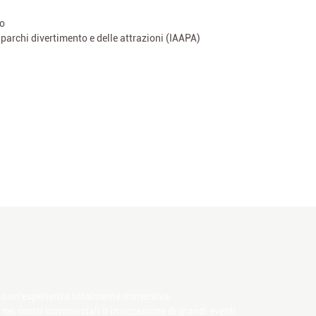
zo
parchi divertimento e delle attrazioni (IAAPA)
rono un'esperienza totalmente immersiva.
, nei centri commerciali o in occasione di grandi eventi.