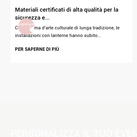
Materiali certificati di alta qualità per la
sicurezza e...
Come forma d'arte culturale di lunga tradizione, le
installazioni con lanterne hanno subito
cambiamenti epocali con l'avanzamento della
PER SAPERNE DI PIÙ
scienza dei materiali. Dalle tradizionali lanterne di
seta e carta che hanno adornato...
PERSONALIZZA IL TUO EVE