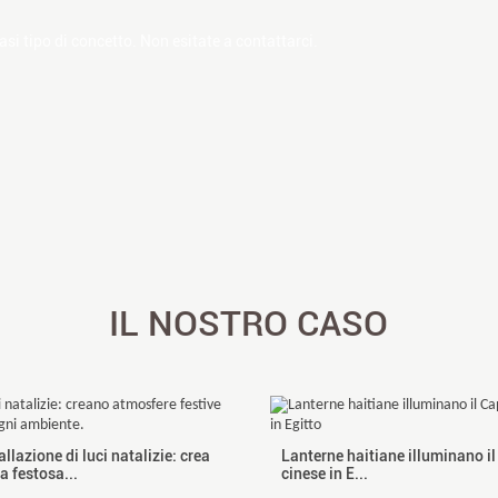
asi tipo di concetto. Non esitate a contattarci.
IL NOSTRO CASO
llazione di luci natalizie: crea
Lanterne haitiane illuminano 
a festosa...
cinese in E...