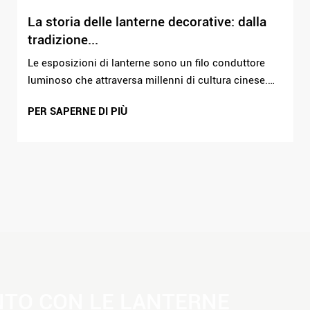
La storia delle lanterne decorative: dalla
tradizione...
Le esposizioni di lanterne sono un filo conduttore
luminoso che attraversa millenni di cultura cinese.
Ciò che è iniziato come un semplice rituale festivo
PER SAPERNE DI PIÙ
si è trasformato in uno spettacolo globale di luce e
arte. Al centro...
NTO CON LE LANTERNE