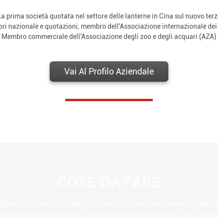
a prima società quotata nel settore delle lanterne in Cina sul nuovo ter
ri nazionale e quotazioni, membro dell'Associazione internazionale dei 
Membro commerciale dell'Associazione degli zoo e degli acquari (AZA)
Vai Al Profilo Aziendale
COSE DA FARE
no spettacolo visivo mozzafiato, ma include anche diversi eventi che off
te nei parchi divertimento, negli zoo e nei giardini botanici, nei castelli