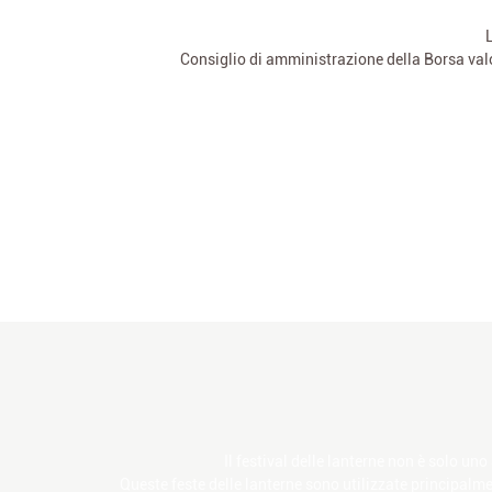
L
Consiglio di amministrazione della Borsa valo
Il festival delle lanterne non è solo u
Queste feste delle lanterne sono utilizzate principalmen