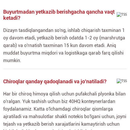
Buyurtmadan yetkazib berishgacha qancha vaqt
ketadi?
Dizayn tasdiqlangandan so'ng, ishlab chiqarish taxminan 1
oy davom etadi, yetkazib berish odatda 1-2 oy (marshrutga
qarab) va o'rnatish taxminan 15 kun davom etadi. Aniq
muddat buyurtma miqdori va logistikaga qarab farq qilishi
mumkin.
Chiroqlar qanday qadoqlanadi va jo'natiladi?
Har bir chiroq himoya qilish uchun pufakchali plyonka bilan
o'ralgan. Yuk tashish uchun biz 40HQ konteynerlardan
foydalanamiz. Katta o'lchamdagi chiroqlar qismlarga
ajratiladi va mahsulotlar shakli notekis bo'lgani uchun, joyni
tejash va yetkazib berish xarajatlarini kamaytirish uchun