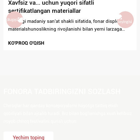
Xavfsiz va... uchun yuqori sifatli
sertifikatlangan materiallar
Qadimgi madaniy san'at shakli sifatida, fonar displeylari
materialshunoslikning rivojlanishi bilan yerni larzaga
keltiruvchi o'zgarishlarga duch keldi. An'anaviy ipak va
KO'PROQ O'QISH
qog'oz chiroqlardan tortib...
FONORA TADBIRINGIZNI SOZLASH
Chiroqlar har qanday konsepsiyalarni hayotga tatbiq etish
qobiliyati bilan ajralib turadi. Biz bilan bog'lanishga xush kelibsiz.
noyob chiroq festivalini qurish uchun.
Yechim toping