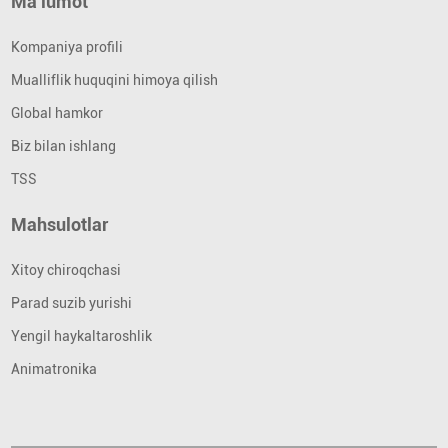
Ma'lumot
Kompaniya profili
Mualliflik huquqini himoya qilish
Global hamkor
Biz bilan ishlang
TSS
Mahsulotlar
Xitoy chiroqchasi
Parad suzib yurishi
Yengil haykaltaroshlik
Animatronika