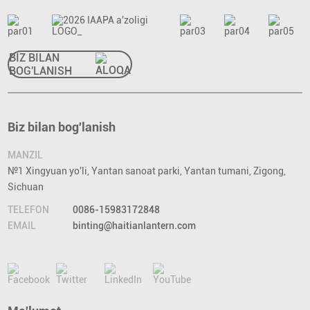
BIZ BILAN
BOG'LANISH
Biz bilan bog'lanish
MANZIL
№1 Xingyuan yo'li, Yantan sanoat parki, Yantan tumani, Zigong,
Sichuan
TELEFON
0086-15983172848
EMAIL
binting@haitianlantern.com