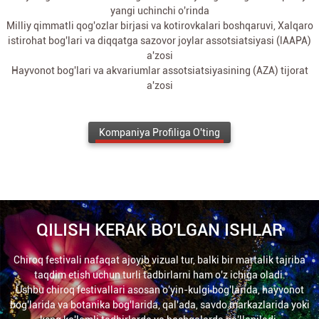
yangi uchinchi o'rinda
Milliy qimmatli qog'ozlar birjasi va kotirovkalari boshqaruvi, Xalqaro
istirohat bog'lari va diqqatga sazovor joylar assotsiatsiyasi (lAAPA)
a'zosi
Hayvonot bog'lari va akvariumlar assotsiatsiyasining (AZA) tijorat
a'zosi
Kompaniya Profiliga O'ting
QILISH KERAK BO'LGAN ISHLAR
Chiroq festivali nafaqat ajoyib vizual tur, balki bir martalik tajriba
taqdim etish uchun turli tadbirlarni ham o'z ichiga oladi.
Ushbu chiroq festivallari asosan o'yin-kulgi bog'larida, hayvonot
bog'larida va botanika bog'larida, qal'ada, savdo markazlarida yoki