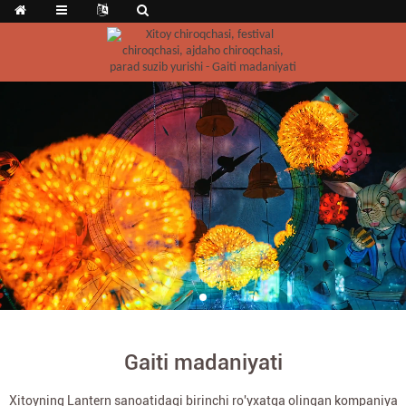
Gaiti madaniyati
Xitoyning Lantern sanoatidagi birinchi ro'yxatga olingan kompaniya