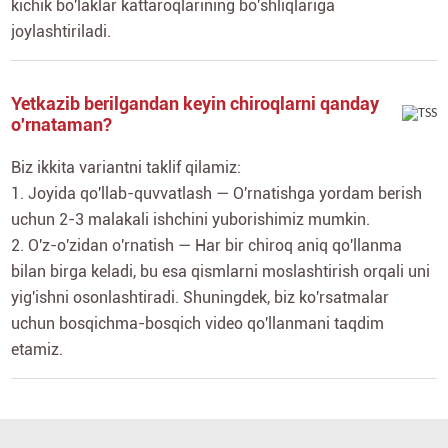
kichik bo'laklar kattaroqlarining bo'shliqlariga
joylashtiriladi.
Yetkazib berilgandan keyin chiroqlarni qanday
o'rnataman?
Biz ikkita variantni taklif qilamiz:
1. Joyida qo'llab-quvvatlash — O'rnatishga yordam berish
uchun 2-3 malakali ishchini yuborishimiz mumkin.
2. O'z-o'zidan o'rnatish — Har bir chiroq aniq qo'llanma
bilan birga keladi, bu esa qismlarni moslashtirish orqali uni
yig'ishni osonlashtiradi. Shuningdek, biz ko'rsatmalar
uchun bosqichma-bosqich video qo'llanmani taqdim
etamiz.