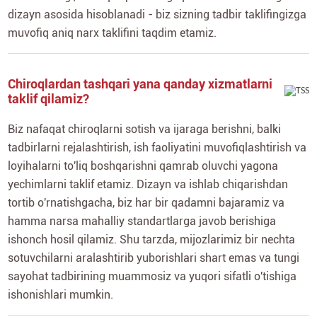
dizayn asosida hisoblanadi - biz sizning tadbir taklifingizga
muvofiq aniq narx taklifini taqdim etamiz.
Chiroqlardan tashqari yana qanday xizmatlarni
taklif qilamiz?
Biz nafaqat chiroqlarni sotish va ijaraga berishni, balki
tadbirlarni rejalashtirish, ish faoliyatini muvofiqlashtirish va
loyihalarni to'liq boshqarishni qamrab oluvchi yagona
yechimlarni taklif etamiz. Dizayn va ishlab chiqarishdan
tortib o'rnatishgacha, biz har bir qadamni bajaramiz va
hamma narsa mahalliy standartlarga javob berishiga
ishonch hosil qilamiz. Shu tarzda, mijozlarimiz bir nechta
sotuvchilarni aralashtirib yuborishlari shart emas va tungi
sayohat tadbirining muammosiz va yuqori sifatli o'tishiga
ishonishlari mumkin.