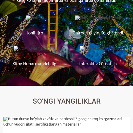
keng ko'lamli tadbirlarda va boshqalarda qo'llaniladi.
Jonli Ijro
Chiroqli O'yin-Kulgi Stendi
Xitoy Hunarmandchiligi
Interaktiv O'rnatish
SO'NGI YANGILIKLAR