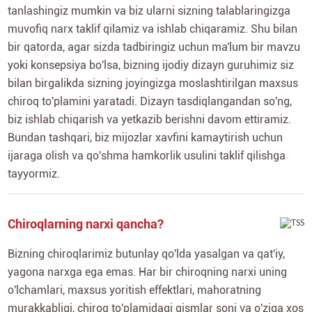
tanlashingiz mumkin va biz ularni sizning talablaringizga
muvofiq narx taklif qilamiz va ishlab chiqaramiz. Shu bilan
bir qatorda, agar sizda tadbiringiz uchun ma'lum bir mavzu
yoki konsepsiya bo'lsa, bizning ijodiy dizayn guruhimiz siz
bilan birgalikda sizning joyingizga moslashtirilgan maxsus
chiroq to'plamini yaratadi. Dizayn tasdiqlangandan so'ng,
biz ishlab chiqarish va yetkazib berishni davom ettiramiz.
Bundan tashqari, biz mijozlar xavfini kamaytirish uchun
ijaraga olish va qo'shma hamkorlik usulini taklif qilishga
tayyormiz.
Chiroqlarning narxi qancha?
Bizning chiroqlarimiz butunlay qo'lda yasalgan va qat'iy,
yagona narxga ega emas. Har bir chiroqning narxi uning
o'lchamlari, maxsus yoritish effektlari, mahoratning
murakkabligi, chiroq to'plamidagi qismlar soni va o'ziga xos