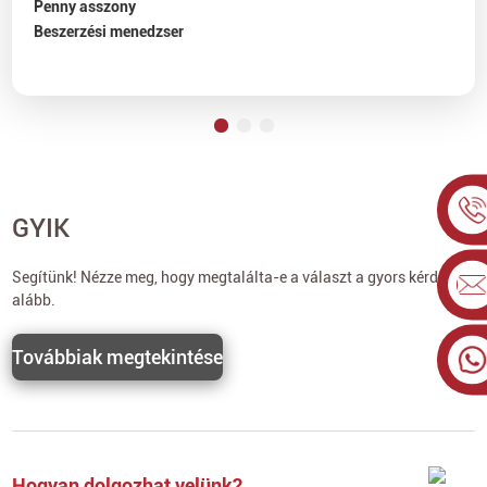
Penny asszony
Beszerzési menedzser
GYIK
Segítünk! Nézze meg, hogy megtalálta-e a választ a gyors kérdésére
alább.
Továbbiak megtekintése
Hogyan dolgozhat velünk?