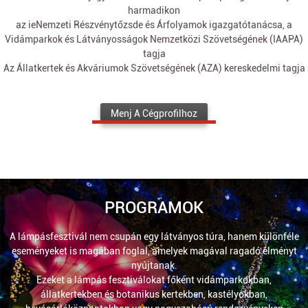
harmadikon
az ieNemzeti Részvénytőzsde és Árfolyamok igazgatótanácsa, a
Vidámparkok és Látványosságok Nemzetközi Szövetségének (IAAPA)
tagja
Az Állatkertek és Akváriumok Szövetségének (AZA) kereskedelmi tagja
Menj A Cégprofilhoz
PROGRAMOK
A lámpásfesztivál nem csupán egy látványos túra, hanem különféle
eseményeket is magában foglal, amelyek magával ragadó élményt
nyújtanak.
Ezeket a lámpás fesztiválokat főként vidámparkokban,
állatkertekben és botanikus kertekben, kastélyokban,