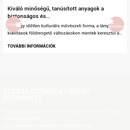
Kiváló minőségű, tanúsított anyagok a
biztonságos és...
Mint egy időtlen kulturális művészeti forma, a lámpásos
kiállítások földrengető változásokon mentek keresztül az
anyagtudomány fejlődésével. A hagyományos selyem-
TOVÁBBI INFORMÁCIÓK
és papírlámpásoktól, amelyek imádnivalóak...
SZABJA SZEMBE A LÁMPÁS
ESEMÉNYÉT
A lámpások mindenféle elképzelést képesek életre kelteni. Lépjen
kapcsolatba velünk!
hogy megépítsék az egyedülálló lámpásfesztivált.