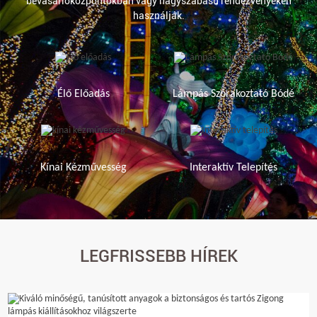
bevásárlóközpontokban vagy nagyszabású rendezvényeken
használják.
Élő Előadás
Lámpás Szórakoztató Bódé
Kínai Kézművesség
Interaktív Telepítés
LEGFRISSEBB HÍREK