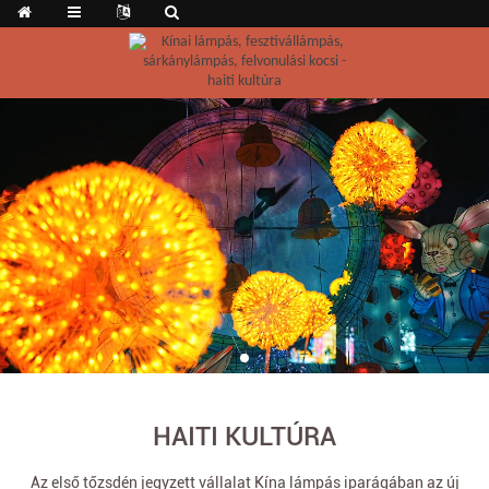
HAITI KULTÚRA
Az első tőzsdén jegyzett vállalat Kína lámpás iparágában az új