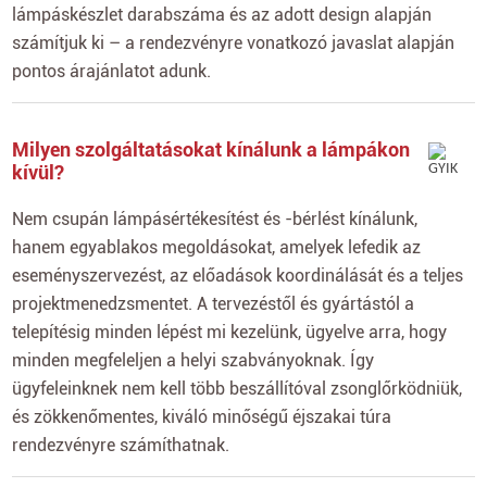
lámpáskészlet darabszáma és az adott design alapján
számítjuk ki – a rendezvényre vonatkozó javaslat alapján
pontos árajánlatot adunk.
Milyen szolgáltatásokat kínálunk a lámpákon
kívül?
Nem csupán lámpásértékesítést és -bérlést kínálunk,
hanem egyablakos megoldásokat, amelyek lefedik az
eseményszervezést, az előadások koordinálását és a teljes
projektmenedzsmentet. A tervezéstől és gyártástól a
telepítésig minden lépést mi kezelünk, ügyelve arra, hogy
minden megfeleljen a helyi szabványoknak. Így
ügyfeleinknek nem kell több beszállítóval zsonglőrködniük,
és zökkenőmentes, kiváló minőségű éjszakai túra
rendezvényre számíthatnak.