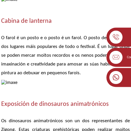
Cabina de lanterna
O farol é un posto e o posto é un farol. O posto de farois é un
dos lugares máis populares de todo o festival. É un lugar onde
se poden mercar moitos recordos e os nenos poden usar a súa
Co
imaxinación e creatividade para amosar as súas habilidades de
pintura ao debuxar en pequenos farois.
Exposición de dinosauros animatrónicos
Os dinosauros animatrónicos son un dos representantes de
Zigong. Estas criaturas prehistóricas poden realizar moitos