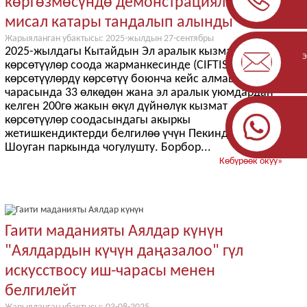
көргөзмөсүндө демонстрациялык
мисал катары тандалып алынды
Жарыяланган убактысы: 2025-жылдын 27-сентябры
2025-жылдагы Кытайдын Эл аралык кызмат
Э
көрсөтүүлөр соода жарманкесинде (CIFTIS) кызмат
көрсөтүүлөрдү көрсөтүү боюнча кейс алмашуу иш-
чарасында 33 өлкөдөн жана эл аралык уюмдардан
келген 200гө жакын өкүл дүйнөлүк кызмат
көрсөтүүлөр соодасындагы акыркы
жетишкендиктерди белгилөө үчүн Пекиндин
Шоуган паркында чогулушту. Борбор...
Көбүрөөк окуу
»
Гаити маданияты Аялдар күнүн
"Аялдардын күчүн даңазалоо" гүл
искусствосу иш-чарасы менен
белгилейт