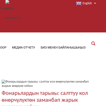
English
БООР
МЕДИА ОТЧЕТУ
БИЗ МЕНЕН БАЙЛАНЫШЫҢЫЗ
Фонарьлардын тарыхы: салттуу кол
өнөрчүлүктөн заманбап жарык