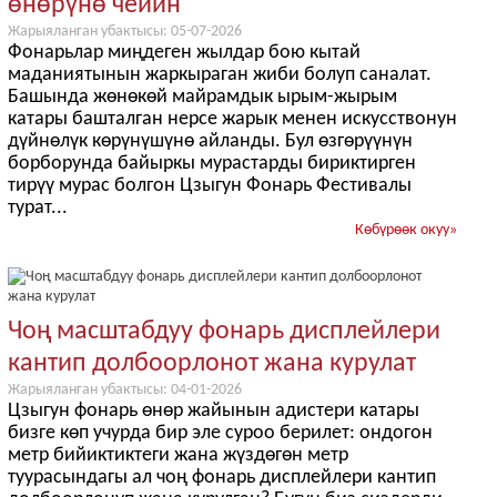
өнөрүнө чейин
Жарыяланган убактысы: 05-07-2026
Фонарьлар миңдеген жылдар бою кытай
маданиятынын жаркыраган жиби болуп саналат.
Башында жөнөкөй майрамдык ырым-жырым
катары башталган нерсе жарык менен искусствонун
дүйнөлүк көрүнүшүнө айланды. Бул өзгөрүүнүн
борборунда байыркы мурастарды бириктирген
тирүү мурас болгон Цзыгун Фонарь Фестивалы
турат...
Көбүрөөк окуу
»
Чоң масштабдуу фонарь дисплейлери
кантип долбоорлонот жана курулат
Жарыяланган убактысы: 04-01-2026
Цзыгун фонарь өнөр жайынын адистери катары
бизге көп учурда бир эле суроо берилет: ондогон
метр бийиктиктеги жана жүздөгөн метр
туурасындагы ал чоң фонарь дисплейлери кантип