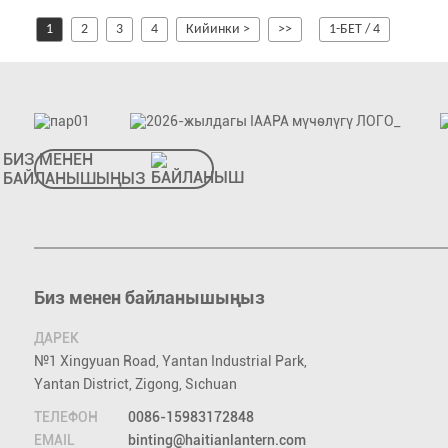
1
2
3
4
Кийинки >
>>
1-БЕТ / 4
БИЗ МЕНЕН
БАЙЛАНЫШЫҢЫЗ
Биз менен байланышыңыз
ДАРЕК
№1 Xingyuan Road, Yantan Industrial Park,
Yantan District, Zigong, Sıchuan
ТЕЛЕФОН
0086-15983172848
EMAIL
binting@haitianlantern.com