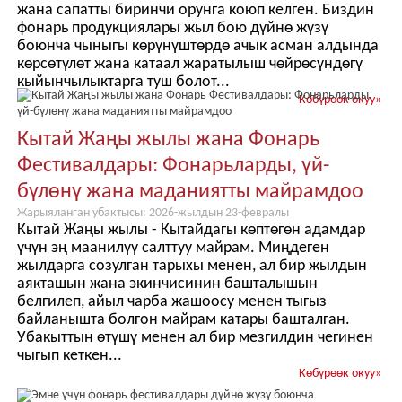
жана сапатты биринчи орунга коюп келген. Биздин
фонарь продукциялары жыл бою дүйнө жүзү
боюнча чыныгы көрүнүштөрдө ачык асман алдында
көрсөтүлөт жана катаал жаратылыш чөйрөсүндөгү
кыйынчылыктарга туш болот...
Көбүрөөк окуу
»
Кытай Жаңы жылы жана Фонарь
Фестивалдары: Фонарьларды, үй-
бүлөнү жана маданиятты майрамдоо
Жарыяланган убактысы: 2026-жылдын 23-февралы
Кытай Жаңы жылы - Кытайдагы көптөгөн адамдар
үчүн эң маанилүү салттуу майрам. Миңдеген
жылдарга созулган тарыхы менен, ал бир жылдын
аякташын жана экинчисинин башталышын
белгилеп, айыл чарба жашоосу менен тыгыз
байланышта болгон майрам катары башталган.
Убакыттын өтүшү менен ал бир мезгилдин чегинен
чыгып кеткен...
Көбүрөөк окуу
»