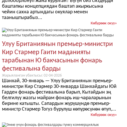
долбоорлонуп жана курулган? Бүгүн биз сиздерди
баштапкы концепциядан баштап акыркысына
чейин сахна артындагы окуялар менен
тааныштырабыз...
Көбүрөөк окуу
»
Улуу Британиянын премьер-министри
Кир Стармер Гаити маданияты
тарабынан Ю бакчасынын фонарь
фестивалына барды
Жарыяланган убактысы: 02-04-2026
Шанхай, 30-январь — Улуу Британиянын премьер-
министри Кир Стармер 30-январда Шанхайдагы Юй
Гарден фонарь фестивалына барып, Кытайдын эң
белгилүү жазгы майрам фонарь иш-чараларынын
бирине катышты. Сапардын жүрүшүндө премьер-
министр Стармер Тогуз бурулуш көпүрөсүнөн өтүп,...
Көбүрөөк окуу
»