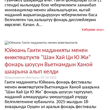
Гуанчжоу шаарында өтөт. Гаити фонарлары (6.0F11
стенди) кылымдар бою чеберчиликти заманбап
инновациялар менен айкалыштырган, кытай
маданий жарыктандыруунун чеберчилигин баса
белгилеген таң калыштуу фонарь дисплейлерин
көрсөтөт. Качан: А...
Көбүрөөк окуу
»
Юйюань Гаити маданияты менен
өнөктөштүктө "Шан Хай Ци Ю Жи"
фонарь шоусун Вьетнамдын Ханой
шаарына алып келди
Жарыяланган убактысы: 02-14-2025
Гаити маданияты Юйюань фонарь фестивалы
менен өнөктөштүктө Вьетнамдын Ханой шаарына
"Шан Хай Ци Ю Жи" фонарь шоусун тартуулап,
маданий алмашуудагы укмуштуудай учурду
белгилегенине кубанычта. 2025-жылдын 18-
январында Оушен эл аралык фонарь фестивалы