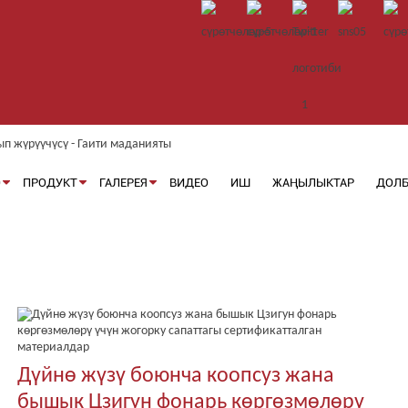
Ө
ПРОДУКТ
ГАЛЕРЕЯ
ВИДЕО
ИШ
ЖАҢЫЛЫКТАР
ДОЛ
Дүйнө жүзү боюнча коопсуз жана
бышык Цзигун фонарь көргөзмөлөрү