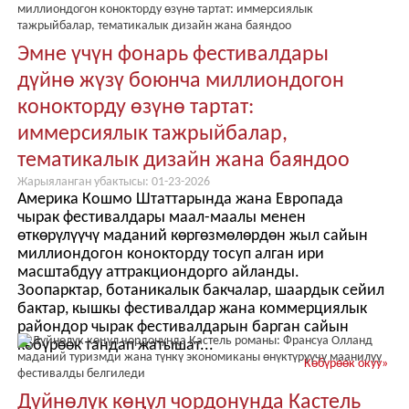
Эмне үчүн фонарь фестивалдары
дүйнө жүзү боюнча миллиондогон
конокторду өзүнө тартат:
иммерсиялык тажрыйбалар,
тематикалык дизайн жана баяндоо
Жарыяланган убактысы: 01-23-2026
Америка Кошмо Штаттарында жана Европада
чырак фестивалдары маал-маалы менен
өткөрүлүүчү маданий көргөзмөлөрдөн жыл сайын
миллиондогон конокторду тосуп алган ири
масштабдуу аттракциондорго айланды.
Зоопарктар, ботаникалык бакчалар, шаардык сейил
бактар, кышкы фестивалдар жана коммерциялык
райондор чырак фестивалдарын барган сайын
көбүрөөк тандап жатышат...
Көбүрөөк окуу
»
Дүйнөлүк көңүл чордонунда Кастель