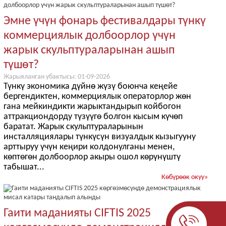
Эмне үчүн фонарь фестивалдары түнкү
коммерциялык долбоорлор үчүн
жарык скульптураларынан ашып
түшөт?
Жарыяланган убактысы: 01-09-2026
Түнкү экономика дүйнө жүзү боюнча кеңейе
бергендиктен, коммерциялык операторлор жөн
гана мейкиндикти жарыктандырып койбогон
аттракциондорду түзүүгө болгон кысым күчөп
баратат. Жарык скульптураларынын
инсталляциялары түнкүсүн визуалдык кызыгууну
арттыруу үчүн кеңири колдонулганы менен,
көптөгөн долбоорлор акыры ошол көрүнүштү
табышат...
Көбүрөөк окуу
»
Гаити маданияты CIFTIS 2025