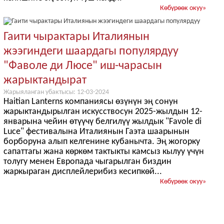
Көбүрөөк окуу
»
Гаити чырактары Италиянын
жээгиндеги шаардагы популярдуу
"Фаволе ди Люсе" иш-чарасын
жарыктандырат
Жарыяланган убактысы: 12-03-2024
Haitian Lanterns компаниясы өзүнүн эң сонун
жарыктандырылган искусствосун 2025-жылдын 12-
январына чейин өтүүчү белгилүү жылдык "Favole di
Luce" фестивалына Италиянын Гаэта шаарынын
борборуна алып келгенине кубанычта. Эң жогорку
сапаттагы жана көркөм тактыкты камсыз кылуу үчүн
толугу менен Европада чыгарылган биздин
жаркыраган дисплейлерибиз кесипкөй...
Көбүрөөк окуу
»