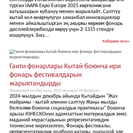
турган IAAPA Expo Europe 2025 көргөзмөсүнө
катышаарын кубануу менен жарыялайт. Салттуу
кытай кол өнөрчүлүгүн заманбап инновациялар
менен айкалыштырган эң акыркы көркөм фонарь
дисплейлерибизди көрүү үчүн 2-1315 стендге
кошулуңуз. Биз...
Көбүрөөк окуу
»
Гаити фонарлары Кытай боюнча ири
фонарь фестивалдарын
жарыктандырды
Жарыяланган убактысы: 2025-жылдын 26-февралы
2024-жылдын декабрь айында Кытайдын "Жаз
майрамы - кытай элинин салттуу Жаңы жылды
белгилөө боюнча социалдык практикасы" боюнча
арызы ЮНЕСКОнун адамзаттын материалдык эмес
маданий мурастарынын репрезентативдик
тизмесине киргизилген. Фонарь фестивалы,
репрезентативдик долбоор катары, ошондой эле