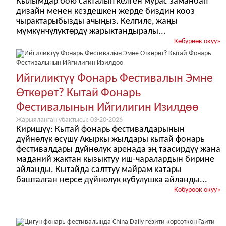
Кылымдар бою сакталып келген мурас заманбап
дизайн менен кездешкен жерде биздин кооз
чырактарыбызды ачыңыз. Келгиле, жаңы
мүмкүнчүлүктөрдү жарыктандыралы...
Көбүрөөк окуу
»
Ийгиликтүү Фонарь Фестивалын Эмне
Өткөрөт? Кытай Фонарь
Фестивалынын Ийгилигин Изилдөө
Жарыяланган убактысы: 03-20-2026
Киришүү: Кытай фонарь фестивалдарынын
дүйнөлүк өсүшү Акыркы жылдары кытай фонарь
фестивалдары дүйнөлүк аренада эң таасирдүү жана
маданий жактан кызыктуу иш-чаралардын бирине
айланды. Кытайда салттуу майрам катары
башталган нерсе дүйнөлүк кубулушка айланды...
Көбүрөөк окуу
»