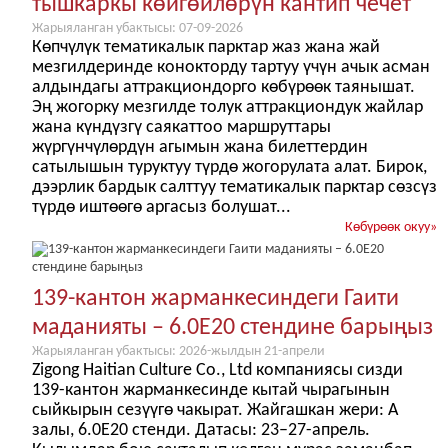
тышкаркы көйгөйлөрүн кантип чечет
Жарыяланган убактысы: 07-09-2026
Көпчүлүк тематикалык парктар жаз жана жай
мезгилдеринде конокторду тартуу үчүн ачык асман
алдындагы аттракциондорго көбүрөөк таянышат.
Эң жогорку мезгилде толук аттракциондук жайлар
жана күндүзгү саякаттоо маршруттары
жүргүнчүлөрдүн агымын жана билеттердин
сатылышын туруктуу түрдө жогорулата алат. Бирок,
дээрлик бардык салттуу тематикалык парктар сөзсүз
түрдө иштөөгө аргасыз болушат...
Көбүрөөк окуу
»
139-кантон жарманкесиндеги Гаити
маданияты – 6.0E20 стендине барыңыз
Жарыяланган убактысы: 2026-жылдын 21-апрели
Zigong Haitian Culture Co., Ltd компаниясы сизди
139-кантон жарманкесинде кытай чырагынын
сыйкырын сезүүгө чакырат. Жайгашкан жери: А
залы, 6.0E20 стенди. Датасы: 23–27-апрель.