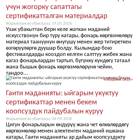
үчүн жогорку сапаттагы
сертификатталган материалдар
Жарыяланган убактысы: 19.05.2026
Узак убакыттан бери келе жаткан маданий
искусствонун бир түрү катары, фонарь көргөзмөлөрү
материал таануунун өнүгүшү менен жер титиреткен
өзгөрүүлөргө дуушар болду. Кылымдар бою
фестивалдарды кооздоп келген салттуу жибек жана
кагаз фонарьлардан тартып, бүгүнкү күндөгү татаал
жана бышык фонарь көргөзмөлөрүнө чейин,
тандоо...
Көбүрөөк окуу
»
Гаити маданияты: ыйгарым укуктуу
сертификаттар менен бекем
коопсуздук пайдубалын куруу
Жарыяланган убактысы: 04-09-2026
Цигун фонарьларын өндүрүү жана чет өлкөлөрдөгү
көргөзмөлөр менен алектенген маданий ишкана
катары, Гаити маданияты ар дайым коопсуздукту