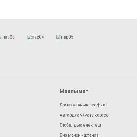
Маалымат
Компаниянын профили
Автордук укукту коргоо
Глобалдык өнөктөш
Биз менен иштеңиз