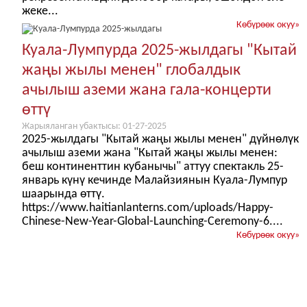
жеке...
Көбүрөөк окуу
»
Куала-Лумпурда 2025-жылдагы "Кытай
жаңы жылы менен" глобалдык
ачылыш аземи жана гала-концерти
өттү
Жарыяланган убактысы: 01-27-2025
2025-жылдагы "Кытай жаңы жылы менен" дүйнөлүк
ачылыш аземи жана "Кытай жаңы жылы менен:
беш континенттин кубанычы" аттуу спектакль 25-
январь күнү кечинде Малайзиянын Куала-Лумпур
шаарында өттү.
https://www.haitianlanterns.com/uploads/Happy-
Chinese-New-Year-Global-Launching-Ceremony-6....
Көбүрөөк окуу
»