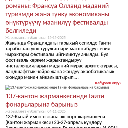
романы: Франсуа Олланд маданий
туризмди жана түнкү экономиканы
өнүктүрүүчү маанилүү фестивалды
белгиледи
Жарыяланган убактысы: 12-15-2025
Жакында Франциядагы тарыхый сепилде Гаити
тарабынан уюштурулган ири масштабдуу сепил
чырактары фестивалы ийгиликтүү ачылды. Бул
фестиваль көркөм жарыктандыруу
инсталляцияларын маданий мурас архитектурасы,
ландшафттык чөйрө жана жандуу акробатикалык
оюндар менен айкалыштырып,...
Көбүрөөк окуу
»
137-кантон жарманкесинде Гаити
фонарьларына барыңыз
Жарыяланган убактысы: 04-11-2025
137-Кытай импорт жана экспорт жарманкеси
(Кантон жарманкеси) 23-27-апрель күндөрү