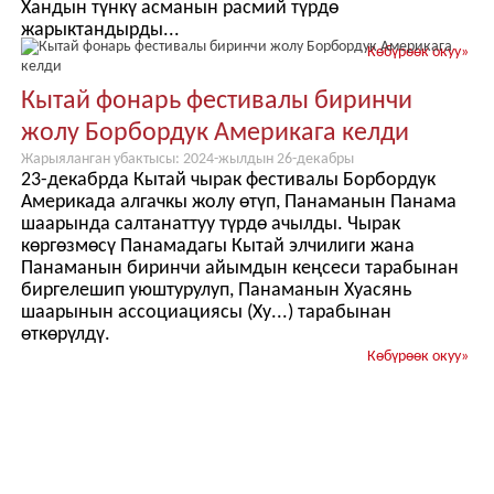
Хандын түнкү асманын расмий түрдө
жарыктандырды...
Көбүрөөк окуу
»
Кытай фонарь фестивалы биринчи
жолу Борбордук Америкага келди
Жарыяланган убактысы: 2024-жылдын 26-декабры
23-декабрда Кытай чырак фестивалы Борбордук
Америкада алгачкы жолу өтүп, Панаманын Панама
шаарында салтанаттуу түрдө ачылды. Чырак
көргөзмөсү Панамадагы Кытай элчилиги жана
Панаманын биринчи айымдын кеңсеси тарабынан
биргелешип уюштурулуп, Панаманын Хуасянь
шаарынын ассоциациясы (Ху...) тарабынан
өткөрүлдү.
Көбүрөөк окуу
»