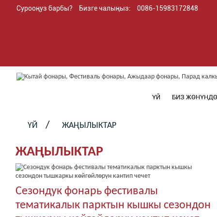
Сурооңуз барбы?
Бизге чалыңыз:
0086-15983172848
ҮЙ
БИЗ ЖӨНҮНД
ҮЙ
ЖАҢЫЛЫКТАР
ЖАҢЫЛЫКТАР
Сезондук фонарь фестивалы
тематикалык парктын кышкы сезондон