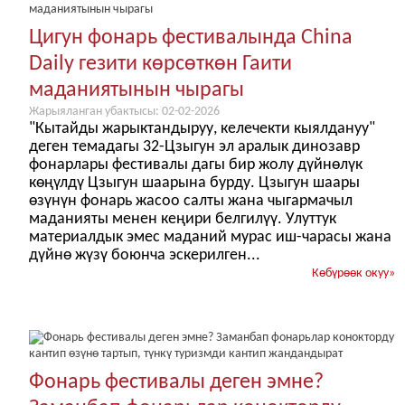
Цигун фонарь фестивалында China
Daily гезити көрсөткөн Гаити
маданиятынын чырагы
Жарыяланган убактысы: 02-02-2026
"Кытайды жарыктандыруу, келечекти кыялдануу"
деген темадагы 32-Цзыгун эл аралык динозавр
фонарлары фестивалы дагы бир жолу дүйнөлүк
көңүлдү Цзыгун шаарына бурду. Цзыгун шаары
өзүнүн фонарь жасоо салты жана чыгармачыл
маданияты менен кеңири белгилүү. Улуттук
материалдык эмес маданий мурас иш-чарасы жана
дүйнө жүзү боюнча эскерилген...
Көбүрөөк окуу
»
Фонарь фестивалы деген эмне?