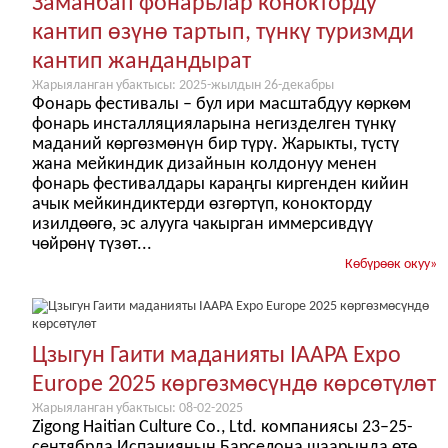
Заманбап фонарьлар конокторду
кантип өзүнө тартып, түнкү туризмди
кантип жандандырат
Жарыяланган убактысы: 2025-жылдын 26-декабры
Фонарь фестивалы – бул ири масштабдуу көркөм
фонарь инсталляцияларына негизделген түнкү
маданий көргөзмөнүн бир түрү. Жарыкты, түстү
жана мейкиндик дизайнын колдонуу менен
фонарь фестивалдары караңгы киргенден кийин
ачык мейкиндиктерди өзгөртүп, конокторду
изилдөөгө, эс алууга чакырган иммерсивдүү
чөйрөнү түзөт...
Көбүрөөк окуу
»
Цзыгун Гаити маданияты IAAPA Expo
Europe 2025 көргөзмөсүндө көрсөтүлөт
Жарыяланган убактысы: 08-02-2025
Zigong Haitian Culture Co., Ltd. компаниясы 23–25-
сентябрда Испаниянын Барселона шаарында өтө