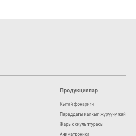
Продукциялар
Кытай фонариги
Параддагы калкып жүрүүчү жай
Жарык скульптурасы
Аниматроника