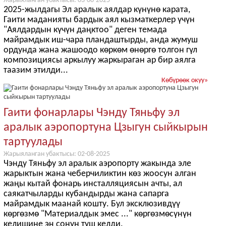
Жарыяланган убактысы: 03-08-2025
2025-жылдагы Эл аралык аялдар күнүнө карата,
Гаити маданияты бардык аял кызматкерлер үчүн
"Аялдардын күчүн даңктоо" деген темада
майрамдык иш-чара пландаштырды, анда жумуш
ордунда жана жашоодо көркөм өнөргө толгон гүл
композициясы аркылуу жаркыраган ар бир аялга
таазим этилди...
Көбүрөөк окуу
»
Гаити фонарлары Чэнду Тяньфу эл
аралык аэропортуна Цзыгун сыйкырын
тартуулады
Жарыяланган убактысы: 02-08-2025
Чэнду Тяньфу эл аралык аэропорту жакында эле
жарыктын жана чеберчиликтин көз жоосун алган
жаңы кытай фонарь инсталляциясын ачты, ал
саякатчыларды кубандырды жана сапарга
майрамдык маанай кошту. Бул эксклюзивдүү
көргөзмө "Материалдык эмес ..." көргөзмөсүнүн
келишине эң сонун туш келди.